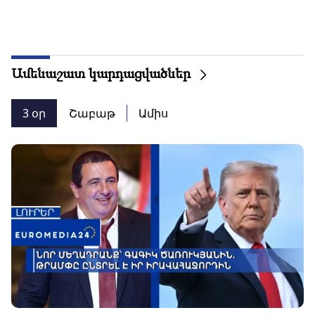
Ամենաշատ կարդացվածներ
3 օր
Շաբաթ
Ամիս