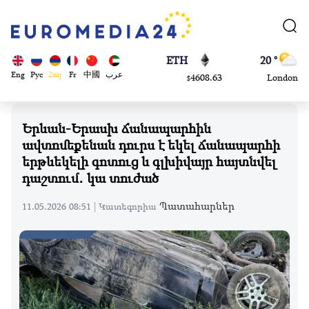
113082
Moscow
$
ADA
45 °
0.868816
Dubai
$
ETH
20 °
Eng
Рус
Հայ
Fr
中國
عرب
4608.63
London
$
SOL
26 °
213.76
Beijing
$
Երևան-Երասխ ճանապարհին
23 °
ավտոմեքենան դուրս է եկել ճանապարհի
Brussels
երթևեկելի գոտուց և գլխիվայր հայտնվել
16 °
դաշտում․ կա տուժած
Rome
23 °
Պատահարներ
11.05.2026 08:51 |
Կատեգորիա
Madrid