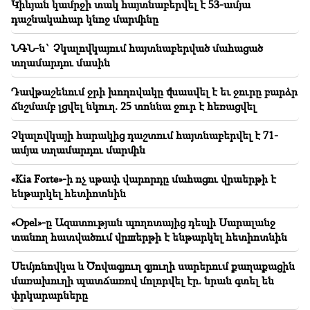
Փողը գետի պես կհոսի. Այս երեք կենդանակերպի
Կիևյան կամրջի տակ հայտնաբերվել է 53-ամյա
նշանները կհարստանան օգոստոսի վերջին
դաշնակահար կնոջ մարմինը
19:36
ՆԳՆ-ն` Չկալովկայում հայտնաբերված մահացած
Խոշոր հրդեհ Սայաթ Նովայի բարձրահարկ
տղամարդու մասին
շենքերից մեկում. Բնակիչներ են տարհանվել
Դավթաշենում ջրի խողովակը վնասվել է եւ ջուրը բարձր
19:34
Կարևոր
ճնշմամբ լցվել նկուղ. 25 տոննա ջուր է հեռացվել
ՄԻՊ–ն անթույլատրելի է համարում Արգամ
Աբրահամյանի վերաբերյալ ՔԿ–ի
Չկալովկայի հարակից դաշտում հայտնաբերվել է 71-
հաղորդագրությունը
ամյա տղամարդու մարմին
«Kia Forte»-ի ոչ սթափ վարորդը մահացու վրաերթի է
ենթարկել հետիոտնին
«Opel»-ը Ազատության պողոտայից դեպի Սարալանջ
տանող հատվածում վրшերթի է ենթարկել հետիոտնին
Սեմյոնովկա և Ծովագյուղ գյուղի սարերում քաղաքացին
մառախուղի պատճառով մոլորվել էր. նրան գտել են
փրկարարները