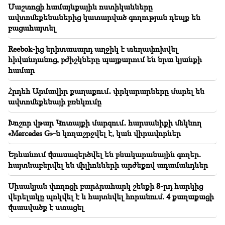
Մաշտոցի համայնքային ոստիկանները
դարձել են դիտարկումների պատմության ամենաշոգ
ավտոմեքենաներից կատարված գողության դեպք են
ամիսները
բացահայտել
21:56
Reebok-ից երիտասարդ աղջիկ է տեղափոխվել
«Ֆելոն հիվանդանոցից պոնչիկ ա ուզել». Գոռ
հիվանդանոց, բժիշկները պայքարում են նրա կյանքի
Հակոբյանը իր ձեռքով որդու համար պոնչիկ է
պատրաստել (տեսանյութ)
համար
Հրդեհ Արմավիր քաղաքում․ փրկարարները մարել են
21:19
ՏԱՍՍ․ ԱՄՆ հատուկ բանագնացներն առաջիկա 10
ավտոմեքենայի բռնկումը
օրում կարող են այցելել Կիև և Մոսկվա
Խոշոր վթար Կոտայքի մարզում․ հարսանիքի մեկնող
«Mercedes G»-ն կողաշրջվել է, կան վիրավորներ
20:57
Ինֆլուենսերներին կտուգանեն $5000 քաղաքական
գովազդի համար
Երևանում վնասազերծվել են բնակարանային գողեր.
հայտնաբերվել են միլիոնների արժեքով ադամանդներ
20:38
Դու ո՞վ ես, որ Կաթողիկոսին ավազանի անունով ես
Սիսակյան փողոցի բարձրահարկ շենքի 8-րդ հարկից
դիմում․ Ամալյան (տեսանյութ)
վերելակը պոկվել է և հայտնվել հորանում. 4 քաղաքացի
վնասվածք է ստացել
20:20