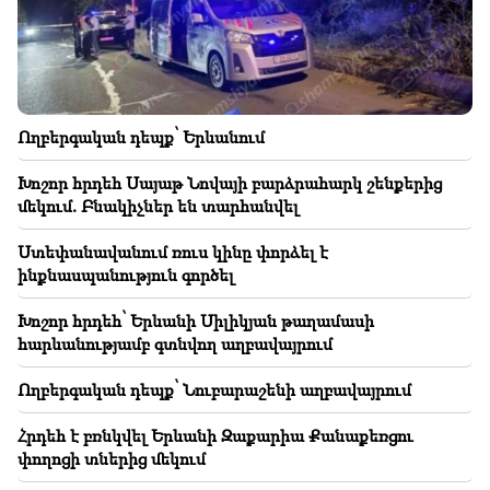
23:50
Ի՞նչ եղանակ է սպասվում առաջիկա օրերին
23:18
Ինչ են կանխատեսում աստղերը մեզ համար.
աստղագուշակ 2026 թվականի օգոստոսի 10-16-ի
Ողբերգական դեպք՝ Երևանում
համար
Խոշոր հրդեհ Սայաթ Նովայի բարձրահարկ շենքերից
23:01
մեկում. Բնակիչներ են տարհանվել
Ողբերգական դեպք՝ Երևանում
Ստեփանավանում ռուս կինը փորձել է
22:50
ինքնասպանություն գործել
Ընդդիմադիրների վիճակը նախանձելի չէ. իրենց
առաջ փորձառու դեմագոգներ են (տեսանյութ)
Խոշոր հրդեհ՝ Երևանի Սիլիկյան թաղամասի
հարևանությամբ գտնվող աղբավայրում
22:29
Կարևոր
Կարևոր չի ով ինչ ձեռք բերեց հերթական
Ողբերգական դեպք՝ Նուբարաշենի աղբավայրում
քաղաքական պրոցեսից, ես միայն կորցրեցի.
Կարապետ Պողոսյան
Հրդեհ է բռնկվել Երևանի Զաքարիա Քանաքեռցու
փողոցի տներից մեկում
22:09
2026 թվականի հունիսն ու հուլիսը Եվրոպայում