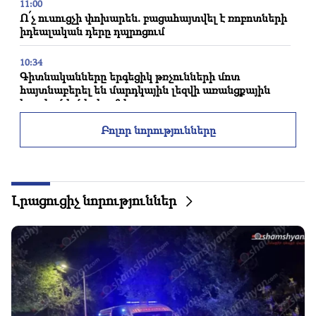
11:00
Ո՛չ ուսուցչի փոխարեն. բացահայտվել է ռոբոտների
իդեալական դերը դպրոցում
10:34
Գիտնականները երգեցիկ թռչունների մոտ
հայտնաբերել են մարդկային լեզվի առանցքային
հատկանիշներից մեկը
Բոլոր նորությունները
10:00
Ամենահազվադեպ տեսարանը․ Ավստրալիայի
ափերի մոտ դրոնը նկարահանել է սապատավոր
կետի ծնունդը (տեսանյութ)
Լրացուցիչ նորություններ
01:49
Արգամ Աբրահամյանը երկու ամսով կալանավորվել
է
00:17
Բազմաթիվ հասցեներում երկար ժամանակ գազ չի
լինելու