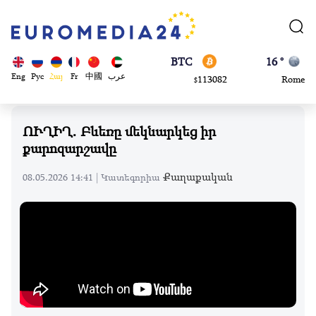
870.47
Brussels
$
BTC
16 °
113082
Rome
$
ADA
23 °
Eng
Рус
Հայ
Fr
中國
عرب
0.868816
Madrid
$
ՈՒՂԻՂ․ Բևեռը մեկնարկեց իր
քարոզարշավը
Քաղաքական
08.05.2026 14:41 |
Կատեգորիա