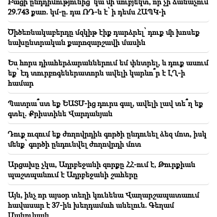
Բացի ընդդիմությունից՝ կա մի սուբյեկտ, որ չի ճանաչում
18:30
Տաթև համայնքի նախկին ղեկավար Մուրադ
29.743 քառ. կմ-ը. դա ՌԴ-ն է՝ ի դեմս ՀԱՊԿ-ի
Սիմոնյանից կբռնագանձվի 4 միլիոն 454 հազար
դրամ
Ծիծեռնակաբերդը մզկիթ էիք դարձրել՝ դուք մի խոսեք
նախընտրական քարոզարշավի մասին
18:19
Բելառուսին պակասում է ԽՍՀՄ-ի կառավարման
Ես հորս դիահերձարաններում եմ փնտրել, և դուք ասում
համակարգը. Լուկաշենկո
եք՝ էդ տուրբոգեներատորն ավելի կարևո՞ր է ԼՂ-ի
համար
Պատրա՞ստ եք ԵԱՏՄ-ից դուրս գալ, ավելի լավ տե՞ղ եք
գտել. Քրիստինե Վարդանյան
Դուք ուզում եք ժողովրդին գործի ընդունել ձեզ մոտ, իսկ
մենք՝ գործի ընդունվել ժողովրդի մոտ
Արցախը չկա, Ադրբեջանի զորքը ՀՀ-ում է, Թուրքիան
պաշտպանում է Ադրբեջանի շահերը
Այն, ինչ որ այսօր տեղի կունենա Վաղարշապատաում
հավասար է 37-ին խեղդամահ անելուն. Գեղամ
Մանուկյան