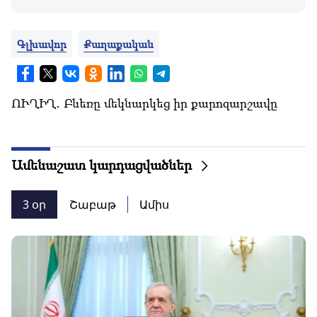
Գլխավոր
Քաղաքական
ՈՒՂԻՂ․ Բևեռը մեկնարկեց իր քարոզարշավը
Ամենաշատ կարդացվածներ
3 օր
Շաբաթ
Ամիս