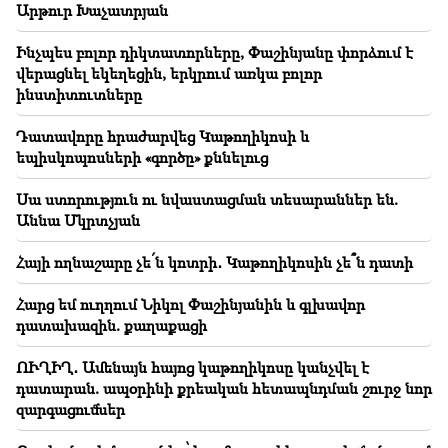
Արթուր Խաչատրյան
19:50
Ինչպես բոլոր դիկտատորները, Փաշինյանը փորձում է
ՌԴ-ն «Իսկանդերով» խոցել է զինվորական
վերացնել եկեղեցին, երկրում առկա բոլոր
գնացքը.Վեհափառի գործով դատավորն
ինստիտուտները
ինքնաբացարկ հայտնեց (տեսանյութ)
Դատավորը հրաժարվեց Կաթողիկոսի և
19:38
եպիսկոպոսների «գործը» քննելուց
Դատավորը հայ էր․ Նարեկ Կարապետյան
Սա ստորություն ու նվաստացման տեսարաններ են.
19:17
Կարևոր
Աննա Մկրտչյան
Երևի փոստը լավ չի աշխատում․ Նաթան սրբազանը՝
Պոլսո պատրիարքի լռության մասին
Հայի ողնաշարը չե՛ն կոտրի․ Կաթողիկոսին չե՞ն դատի
19:01
Հարց եմ ուղղում Նիկոլ Փաշինյանին և գլխավոր
ԱՄՆ-ում Facebook-ին և Instagram-ին տուգանել են
567 մլն դոլարով
դատախազին. քաղաքացի
ՈՒՂԻՂ․ Ամենայն հայոց կաթողիկոսը կանչվել է
18:51
դատարան. ապօրինի քրեական հետապնդման շուրջ նոր
Մինվոդիում կասեցվել է 16 միլիոն ռուբլու
անօրինական տեղափոխումը Հայաստան
զարգացումներ