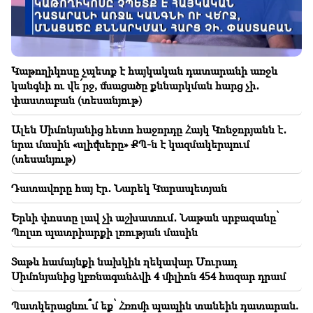
ռազմավարական նշանակությունը
21:10
Ստեփանավանում ռուս կինը փորձել է
ինքնասպանություն գործել
Կաթողիկոսը չպետք է հայկական դատարանի առջև
կանգնի ու վե՛րջ, մնացածը քննարկման հարց չի․
20:54
փաստաբան (տեսանյութ)
Կաթողիկոսը՝ մեղադրյալի աթոռին․ ի՞նչ են
մտածում քաղաքացիները (տեսանյութ)
Ալեն Սիմոնյանից հետո հաջորդը Հայկ Կոնջորյանն է․
նրա մասին «սլիվները» ՔՊ-ն է կազմակերպում
20:30
(տեսանյութ)
Ալեն Սիմոնյանից հետո հաջորդը Հայկ Կոնջորյանն
է․ նրա մասին «սլիվները» ՔՊ-ն է կազմակերպում
Դատավորը հայ էր․ Նարեկ Կարապետյան
(տեսանյութ)
Երևի փոստը լավ չի աշխատում․ Նաթան սրբազանը՝
20:17
Պոլսո պատրիարքի լռության մասին
Օգոստոսի 10-ից Սայաթ-Նովայի պողոտայում
երթևեկության կարգը կփոխվի
Տաթև համայնքի նախկին ղեկավար Մուրադ
Սիմոնյանից կբռնագանձվի 4 միլիոն 454 հազար դրամ
20:00
Աննկարագրելի հպարտություն էր, երբ Բաքվում
Պատկերացնու՞մ եք՝ Հռոմի պապին տանեին դատարան.
հնչեց ՀՀ օրհներգը․ Ժաննա Անդրեասյան