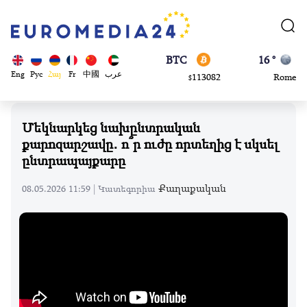
870.47
Brussels
$
BTC
16 °
113082
Rome
$
ADA
23 °
Eng
Рус
Հայ
Fr
中國
عرب
0.868816
Madrid
$
Մեկնարկեց նախընտրական
քարոզարշավը․ ո՞ր ուժը որտեղից է սկսել
ընտրապայքարը
Քաղաքական
08.05.2026 11:59 |
Կատեգորիա