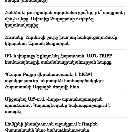
մասին (տեսանյութ)
Կաթողիկոսի դեմ քրեական գործի և դատական
նիստի մասին (տեսանյութ)
Հանձնվել թուրքական ողորմածությա՞նը, թե՞ պայքարել
մինչև վերջ. Ավետիք Չալաբյանի ուղերձը
21:26
կալանավայրից
Հանձնվել թուրքական ողորմածությա՞նը, թե՞
պայքարել մինչև վերջ. Ավետիք Չալաբյանի ուղերձը
Հուսանք՝ Հորմուզի շուրջ խաղաղ հանգուցալուծումը
կալանավայրից
կկայանա․ Արտակ Զաքարյան
21:10
ՍԴ-ն վարույթ է ընդունել Հայաստան–ԱՄՆ TRIPP
Հուսանք՝ Հորմուզի շուրջ խաղաղ հանգուցալուծումը
համաձայնագրի սահմանադրականության հարցը
կկայանա․ Արտակ Զաքարյան
Պետրա Բայրը վերահաստատել է ԵԽԽՎ
20:56
Կարևոր
աջակցությունը՝ սերտորեն համագործակցելու
Զգուշացե՛ք կեղծ էջերից և առցանց
Հայաստանի Ազգային ժողովի հետ
խարդախություններից, նպատակը՝ բանկային
տվյալներին տիրանալն է (լուսանկար)
Միջադեպ ԱԺ-ում. «հորթ» արտահայտության
պատճառով. Կարապետյանը նախազգուշացում է
20:41
ստացել
ՍԴ-ն վարույթ է ընդունել Հայաստան–ԱՄՆ TRIPP
համաձայնագրի սահմանադրականության հարցը
Լեմկինի ինստիտուտն աջակցում է Ռուբեն
Վարդանյանի կնոջ նախաձեռնությանը
20:30