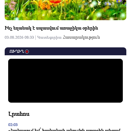
Ինչ եղանակ է սպասվում առաջիկա օրերին
Հասարակություն
03.08.2026 08:33 |
Կատեգորիա
ՈՒՂԻՂ
Լրահոս
02:03
«Հավատում եմ՝ հայկական ակումբն առաջին անգամ