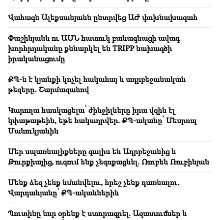
ԱՄՆ-ն պատրաստվում է միջուկային
Վահագն Ալեքսանյանն ընտրվեց ԱԺ փոխնախագահ
պատերազմի.Նոր ձերբակալություններ և
ռեպրեսիաներ (տեսանյութ)
Փաշինյանն ու ԱՄՆ հատուկ բանագնացի ավագ
խորհրդականը քննարկել են TRIPP նախագծի
19:53
իրականացումը
Լայպցիգի օդանավակայանում «անհայտ պայթուցիկ
սարքով դրոն». սկսվել է հետաքննությունը
ՔՊ-ն է կյանքի կոչել հակահայ և ադրբեջանական
թեզերը․ Շարմազանով
19:47
Սիլվա Հակոբյանը հայտնել է ցավալի կորստի
մասին (Լուսանկար)
Կարողա հասկացելա՝ ժինջիլները իրա վզին էլ
կփաթաթեին, եթե հակադրվեր. ՔՊ-ականը՝ Մեսրոպ
Մանուկյանին
19:32
Պետրա Բայրը վերահաստատել է ԵԽԽՎ
աջակցությունը՝ սերտորեն համագործակցելու
Մեր սպառնալիքները գալիս են Ադրբեջանից և
Հայաստանի Ազգային ժողովի հետ
Թուրքիայից, ուզում ենք չեզոքացնել. Ռուբեն Ռուբինյան
Մենք ձեզ չենք նմանվելու, հրեշ չենք դառնալու․
Վարդանյանը՝ ՔՊ-ականներին
Պուտինը նոր օրենք է ստորագրել. Ազատումներ և