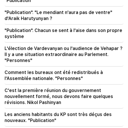
"Publication"
des arrestations
"Publication". "Le mendiant n'aura pas de ventre"
16:00
d'Araik Harutyunyan ?
Demain, il n'y aura pas de lumière pendant
longtemps dans plusieurs adresses à Erevan et
"Publication". Chacun se sent à l'aise dans son propre
dans les marchés
système
15:34
L'élection de Vardevanyan ou l'audience de Vehapar ?
Le principal problème de l’Arménie n’est pas
Il y a une situation extraordinaire au Parlement.
seulement le nikolisme. Avec Charmazan
"Personnes"
15:00
Comment les bureaux ont été redistribués à
Situation d'urgence à Sevan. Détails:
l'Assemblée nationale. "Personnes"
14:34
C'est la première réunion du gouvernement
La Turquie peut transférer des missiles
nouvellement formé, nous devons faire quelques
balistiques américains vers l'Ukraine. les
révisions. Nikol Pashinyan
quantités sont connues
Les anciens habitants du KP sont très déçus des
14:00
nouveaux. "Publication"
Astrologie du tarot. à qui les cartes promettent