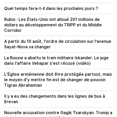
devant eux se trouvent des démagogues
expérimentés (vidéo)
Quel temps fera-t-il dans les prochains jours ?
21:56
Rubio : Les États-Unis ont alloué 201 millions de
"Felon voulait un beignet de l'hôpital." Gor
dollars au développement du TRIPP et du Middle
Hakobyan a préparé de ses propres mains des
Corridor
beignets pour son fils (vidéo)
A partir du 10 août, l'ordre de circulation sur l'avenue
21:19
Sayat-Nova va changer
TASS : des envoyés spéciaux américains
pourraient se rendre à Kiev et à Moscou dans
La Russie a abattu le train militaire Iskander. Le juge
les 10 prochains jours
dans l'affaire Vehapar s'est récusé (vidéo)
20:57
L’Église arménienne doit être protégée partout, mais
Les influenceurs seront condamnés à une
le moyen d’y mettre fin est de changer de pouvoir.
amende de 5 000 $ pour des publicités
Tigran Abrahamian
politiques
Il y a eu des changements dans les lignes de bus à
20:38
Erevan
Qui es-tu pour appeler le Catholicos du nom de
la piscine ? Amalyan (vidéo)
Nouvelle accusation contre Gagik Tsarukyan. Trump a