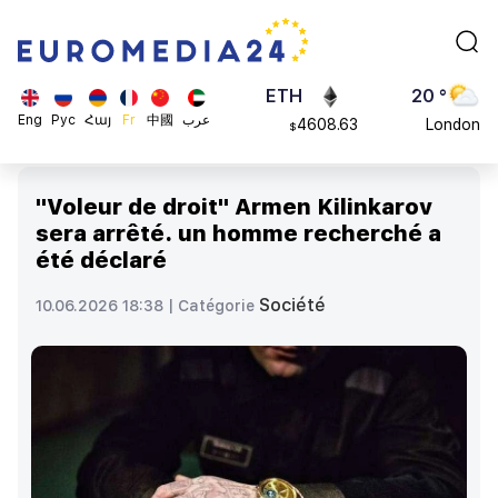
113082
Moscow
$
ADA
45 °
0.868816
Dubai
$
ETH
20 °
Eng
Рус
Հայ
Fr
中國
عرب
4608.63
London
$
SOL
26 °
213.76
Beijing
$
"Voleur de droit" Armen Kilinkarov
23 °
sera arrêté. un homme recherché a
Brussels
été déclaré
16 °
Rome
Société
10.06.2026 18:38 |
Catégorie
23 °
Madrid