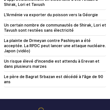
18:34
Shirak, Lori et Tavush
Je suis prêt à œuvrer au développement des
relations bilatérales. Mirzoyan, ministre chinois
L'Arménie va exporter du poisson vers la Géorgie
des Affaires étrangères
Un certain nombre de communautés de Shirak, Lori et
Tavush sont restées sans électricité
La plainte de Drmeyan contre Pashinyan a été
acceptée. La RPDC peut lancer une attaque nucléaire.
Japon (vidéo)
Un risque élevé d'incendie est attendu à Erevan et
dans plusieurs marzes
Le père de Bagrat Srbazan est décédé à l'âge de 90
ans