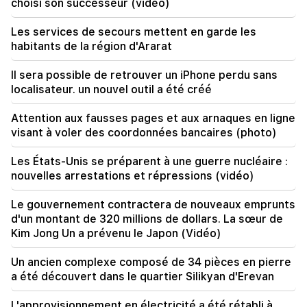
choisi son successeur (vidéo)
20:20
L'argent coulera comme une rivière. Ces trois
Les services de secours mettent en garde les
signes du zodiaque deviendront riches fin août
habitants de la région d'Ararat
19:36
Il sera possible de retrouver un iPhone perdu sans
Un grand incendie dans l'un des immeubles de
localisateur. un nouvel outil a été créé
grande hauteur de Sayat Nova. Les habitants ont
été évacués
Attention aux fausses pages et aux arnaques en ligne
visant à voler des coordonnées bancaires (photo)
19:34
Important
Le DDH juge irrecevable le rapport du CC
concernant Argam Abrahamyan
Les États-Unis se préparent à une guerre nucléaire :
nouvelles arrestations et répressions (vidéo)
19:06
Recherché dans le cadre d'une procédure
Le gouvernement contractera de nouveaux emprunts
pénale engagée
d'un montant de 320 millions de dollars. La sœur de
Kim Jong Un a prévenu le Japon (Vidéo)
18:44
Rubio : Les États-Unis ont alloué 201 millions de
Un ancien complexe composé de 34 pièces en pierre
dollars au développement du TRIPP et du Middle
a été découvert dans le quartier Silikyan d'Erevan
Corridor
L'approvisionnement en électricité a été rétabli à