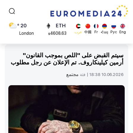
Moscow
113082
$
45 °
ADA
Dubai
0.868816
$
20 °
ETH
Eng
Рус
Հայ
Fr
中國
عرب
London
4608.63
$
26 °
SOL
Beijing
213.76
$
سيتم القبض على "اللص بموجب القانون"
23 °
أرمين كيلينكاروف. تم الإعلان عن رجل مطلوب
Brussels
16 °
مجتمع
10.06.2026 18:38 |
فئة
Rome
23 °
Madrid