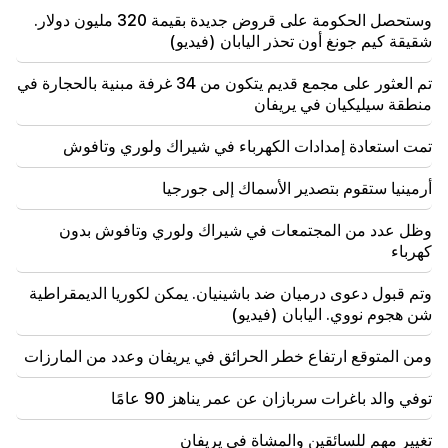
أصبحت التفاصيل حول ضحايا إطلاق النار في المدرسة
وستحصل الحكومة على قروض جديدة بقيمة 320 مليون دولار.
التايلاندية معروفة
شقيقة كيم جونغ أون تحذر اليابان (فيديو)
21:30
تم العثور على مجمع قديم يتكون من 34 غرفة مبنية بالحجارة في
أين ذهب النوع الأرمني المتطلب؟ كارين نالتشاجيان تتحدث
منطقة سيليكيان في يريفان
عن تكوين النفس الأرمنية الوجه الوطني (فيديو)
تمت استعادة إمدادات الكهرباء في شيراك ولوري وتافوش
21:25
مضيق هرمز قد يفقد أهميته الاستراتيجية
أرمينيا ستقوم بتصدير الأسماك إلى جورجيا
وظل عدد من المجتمعات في شيراك ولوري وتافوش بدون
كهرباء
وتم قبول دعوى درميان ضد باشينيان. يمكن لكوريا الديمقراطية
شن هجوم نووي. اليابان (فيديو)
ومن المتوقع ارتفاع خطر الحرائق في يريفان وعدد من المارزات
توفي والد باغرات سربازان عن عمر يناهز 90 عامًا
تغيير مهم للسائقين والمشاة في يريفان