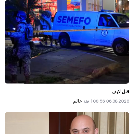
قتل لايف!
عالم
06.08.2026 00:56 |
فئة