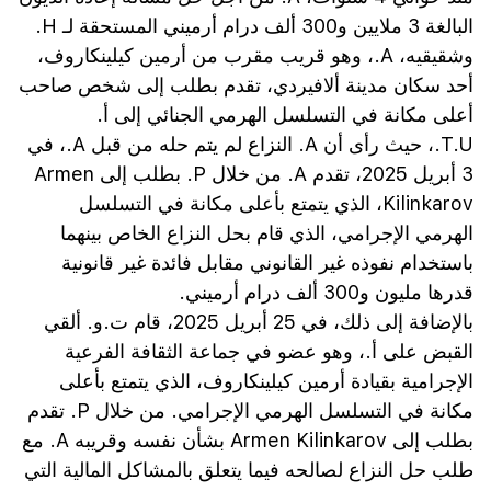
البالغة 3 ملايين و300 ألف درام أرميني المستحقة لـ H.
وشقيقيه، A.، وهو قريب مقرب من أرمين كيلينكاروف،
أحد سكان مدينة ألافيردي، تقدم بطلب إلى شخص صاحب
أعلى مكانة في التسلسل الهرمي الجنائي إلى أ.
T.U.، حيث رأى أن A. النزاع لم يتم حله من قبل A.، في
3 أبريل 2025، تقدم A. من خلال P. بطلب إلى Armen
Kilinkarov، الذي يتمتع بأعلى مكانة في التسلسل
الهرمي الإجرامي، الذي قام بحل النزاع الخاص بينهما
باستخدام نفوذه غير القانوني مقابل فائدة غير قانونية
قدرها مليون و300 ألف درام أرميني.
بالإضافة إلى ذلك، في 25 أبريل 2025، قام ت.و. ألقي
القبض على أ.، وهو عضو في جماعة الثقافة الفرعية
الإجرامية بقيادة أرمين كيلينكاروف، الذي يتمتع بأعلى
مكانة في التسلسل الهرمي الإجرامي. من خلال P. تقدم
بطلب إلى Armen Kilinkarov بشأن نفسه وقريبه A. مع
طلب حل النزاع لصالحه فيما يتعلق بالمشاكل المالية التي