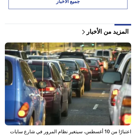
جميع الأخبار
توفي رجل أثناء محاولته الطيران المظلي من المغرب إلى
سبتة
10:20
المزيد من الأخبار
تولى أبيلاردو دي لا إسبريلا رسميا منصب رئيس كولومبيا
10:02
ترك غوستافو بيترو منصب رئيس كولومبيا
09:55
"النشر". كم من المال تتقاضاه الوزيرات وأزواجهن؟
09:38
بدأ باشينيان عملية مطاردة للمتعاطفين مع تساروكيان.
"النشر"
09:13
أغفان فاردانيان معزول عن الفصيل. "الناس"
09:05
اعتبارًا من 10 أغسطس، سيتغير نظام المرور في شارع سايات
"النشر". وحذروا بشدة من إخبار أي شخص بمبلغ المكافأة،