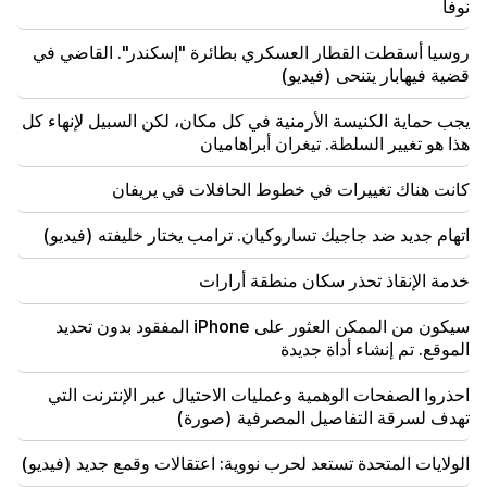
نوفا
وهددوا بالإفراج عنهم
روسيا أسقطت القطار العسكري بطائرة "إسكندر". القاضي في
08:59
قضية فيهابار يتنحى (فيديو)
"النشر". وتم تحويل 5 ملايين درام لحساب النواب المغادرين
يجب حماية الكنيسة الأرمنية في كل مكان، لكن السبيل لإنهاء كل
00:23
هذا هو تغيير السلطة. تيغران أبراهاميان
6 سنوات أخرى وإلى الأبد في فينيسيوس "الحقيقي".
كانت هناك تغييرات في خطوط الحافلات في يريفان
00:09
إعصار "دولفين" يتجه نحو الصين. ما يصل إلى 30 مليون
اتهام جديد ضد جاجيك تساروكيان. ترامب يختار خليفته (فيديو)
شخص معرضون للخطر
خدمة الإنقاذ تحذر سكان منطقة أرارات
23:19
وصل زيلينسكي إلى صربيا للمرة الأولى. ومن المتوقع إجراء
سيكون من الممكن العثور على iPhone المفقود بدون تحديد
مفاوضات مهمة مع فوتشيتش
الموقع. تم إنشاء أداة جديدة
22:30
احذروا الصفحات الوهمية وعمليات الاحتيال عبر الإنترنت التي
لا ينبغي أن يقف الكاثوليكوس أمام المحكمة الأرمنية، وهذا
تهدف لسرقة التفاصيل المصرفية (صورة)
كل شيء، والباقي ليس موضوعاً للنقاش. المحامي (فيديو)
الولايات المتحدة تستعد لحرب نووية: اعتقالات وقمع جديد (فيديو)
21:42