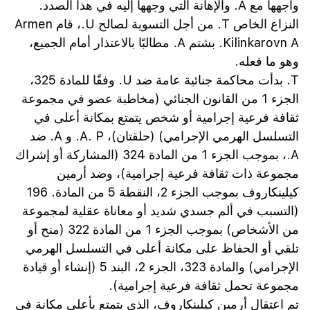
واجهها مع A. والإهانة التي وجهها إليه في هذا الصدد.
النزاع الخاص T. من أجل التسوية لصالح U.، قام Armen
Kilinkarovn A. بشتم A. مطالبًا بالاعتذار أمام الجميع،
وهو ما فعله.
T. بدأت محاكمة جنائية عامة ضد U. وفقًا للمادة 325،
الجزء 1 من القانون الجنائي (مخاطبة عضو في مجموعة
ثقافة فرعية إجرامية أو شخص يتمتع بمكانة أعلى في
التسلسل الهرمي الإجرامي) (حلقتان)، A. P. و A. ضد
A.، بموجب الجزء 1 من المادة 324 (المشاركة أو إشراك
مجموعة ذات ثقافة فرعية إجرامية)، وضد أرمين
كيلينكاروف بموجب الجزء 2، النقطة 5 من المادة. 196
(التسبب في ألم جسدي شديد أو معاناة عقلية لمجموعة
من الأشخاص) بموجب الجزء 1 من المادة 322 (منح أو
تلقي أو الحفاظ على مكانة أعلى في التسلسل الهرمي
الإجرامي) والمادة 323، الجزء 2، البند 5 (إنشاء أو قيادة
مجموعة تحمل ثقافة فرعية إجرامية).
تم اعتقال أرمين كيلينكاروف، الذي يتمتع بأعلى مكانة في