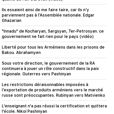
dollars
Ils essaient ainsi de me faire taire, car ils n’y
18:51
parviennent pas à l’Assemblée nationale. Edgar
Le transfert illégal de 16 millions de roubles
Ghazarian
vers l'Arménie a été suspendu à Minvodi
"Innadu" de Kocharyan, Sargsyan, Ter-Petrosyan. ce
18:30
gouvernement ne fait rien pour le pays (vidéo)
4 millions 454 mille drams seront confisqués à
l'ancien chef de la communauté de Tatev, Murad
Liberté pour tous les Arméniens dans les prisons de
Simonyan
Bakou. Abrahamyen
18:19
Sous votre direction, le gouvernement de la RA
La Biélorussie n’a pas le système de gestion de
continuera à jouer un rôle constructif dans la paix
l’URSS. Loukachenko
régionale. Guterres vers Pashinyan
09:45
Les restrictions déraisonnables imposées à
L’Église arménienne doit être protégée partout,
l’exportation de produits arméniens vers le marché
mais le moyen d’y mettre fin est de changer de
russe sont préoccupantes. Rubinyan vers Matvienko
pouvoir. Tigran Abrahamian
L'enseignant n'a pas réussi la certification et quittera
09:28
l'école. Nikol Pashinyan
Ils tenteront de gagner le cœur de Sassoon.