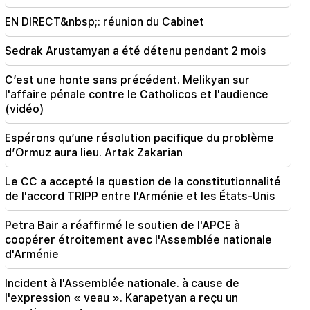
"Publication"
EN DIRECT&nbsp;: réunion du Cabinet
09:11
Sedrak Arustamyan a été détenu pendant 2 mois
"Publication". "Le mendiant n'aura pas de
ventre" d'Araik Harutyunyan ?
C’est une honte sans précédent. Melikyan sur
l'affaire pénale contre le Catholicos et l'audience
(vidéo)
Espérons qu’une résolution pacifique du problème
d’Ormuz aura lieu. Artak Zakarian
Le CC a accepté la question de la constitutionnalité
de l'accord TRIPP entre l'Arménie et les États-Unis
Petra Bair a réaffirmé le soutien de l'APCE à
coopérer étroitement avec l'Assemblée nationale
d'Arménie
Incident à l'Assemblée nationale. à cause de
l'expression « veau ». Karapetyan a reçu un