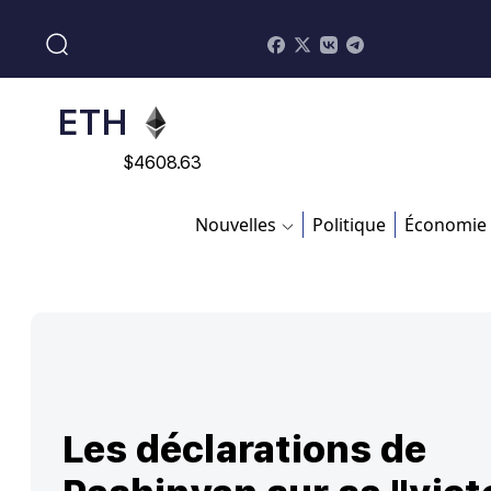
$
113082
ADA
$
0.868816
ETH
$
4608.63
SOL
Nouvelles
Politique
Économie
$
213.76
Les déclarations de