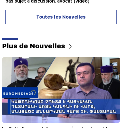
pas sujet à discussion. avocat (vidéo)
21:42
Toutes les Nouvelles
Les détails sur les victimes de la fusillade dans
une école thaïlandaise sont connus
21:30
Où est passé l’Arménien exigeant ? Karine
Plus de Nouvelles
Nalchajyan sur la formation de la psyché
arménienne, visage national (vidéo)
21:25
Le détroit d'Ormuz pourrait perdre son
importance stratégique
20:30
Hayk Konjoryan est le prochain après Alen
Simonyan. Le CP organise des "prunes" à son
sujet (vidéo)
20:17
A partir du 10 août, l'ordre de circulation sur