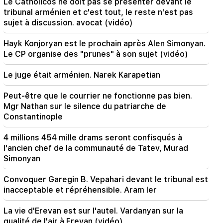
Le Catholicos ne doit pas se présenter devant le
l'avenue Sayat-Nova va changer
tribunal arménien et c'est tout, le reste n'est pas
sujet à discussion. avocat (vidéo)
20:00
C'était une fierté indescriptible lorsque l'hymne
Hayk Konjoryan est le prochain après Alen Simonyan.
national de la RA a été joué à Bakou. Jeanne
Le CP organise des "prunes" à son sujet (vidéo)
Andreassian
Le juge était arménien. Narek Karapetian
19:50
La Russie a abattu le train militaire Iskander. Le
Peut-être que le courrier ne fonctionne pas bien.
juge dans l'affaire Vehapar s'est récusé (vidéo)
Mgr Nathan sur le silence du patriarche de
Constantinople
19:38
Le juge était arménien. Narek Karapetian
4 millions 454 mille drams seront confisqués à
l'ancien chef de la communauté de Tatev, Murad
19:17
Important
Simonyan
Peut-être que le courrier ne fonctionne pas
bien. Mgr Nathan sur le silence du patriarche de
Constantinople
Convoquer Garegin B. Vepahari devant le tribunal est
inacceptable et répréhensible. Aram Ier
19:01
Aux USA, Facebook et Instagram ont été
La vie d'Erevan est sur l'autel. Vardanyan sur la
condamnés à une amende de 567 millions de
qualité de l'air à Erevan (vidéo)