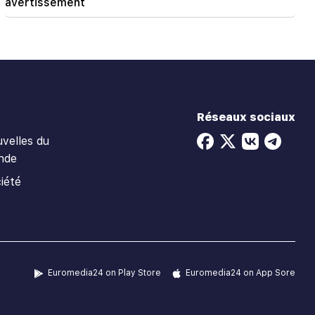
avertissement
Réseaux sociaux
velles du
nde
iété
Euromedia24 on Play Store
Euromedia24 on App Sore