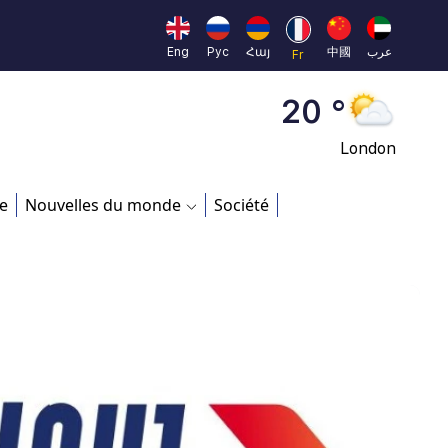
Moscow
45 °
Eng
Рус
Հայ
中國
عرب
Fr
Dubai
20 °
London
26 °
e
Nouvelles du monde
Société
Beijing
23 °
Brussels
16 °
Rome
23 °
Madrid