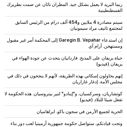
شارمازان
ربما البريد لا يعمل بشكل جيد. المطران ناثان عن صمت بطريرك
القسطنطينية
15:00
حالة الطوارئ في سيفان. تفاصيل:
سيتم مصادرة 4 ملايين و454 ألف درام من الرئيس السابق
لمجتمع تاتيف مراد سيمونيان
14:34
يمكن لتركيا نقل الصواريخ الباليستية الأمريكية إلى أوكرانيا.
إن استدعاء Garegin B. Vepahar إلى المحكمة أمر غير مقبول
الكميات معروفة
ومستهجن. آرام آي
حياة يريفان على المذبح. فاردانيان يتحدث عن جودة الهواء في
يريفان (فيديو)
إنهم يحاولون إسكاتي بهذه الطريقة، لأنهم لا ينجحون في ذلك في
مجلس الأمة. إدغار غازاريان
كوتشاريان، وسركسيان، و"إينادو" لتير بيتروسيان. هذه الحكومة لا
تفعل شيئا للبلاد (فيديو)
الحرية لجميع الأرمن في سجون باكو. ابراهاميان
وتحت قيادتكم، ستواصل حكومة جمهورية أرمينيا لعب دور بناء