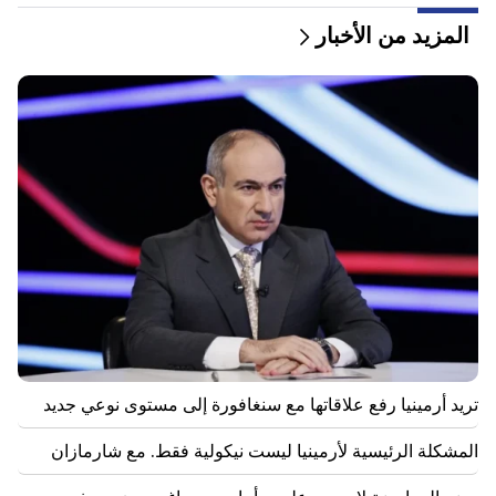
22:00
المزيد من الأخبار
أراغشي. ولا تتفاوض إيران حالياً مع الولايات المتحدة، لكنها
تتلقى رسائل عبر وسطاء
20:34
الناتو في أسوأ أزمة في تاريخه. وزارة الخارجية في الاتحاد
الروسي
20:00
إعصار "دلفين" يضرب الصين
19:34
هاجم الحوثيون ميناء المها اليمني. وسائل إعلام: مقتل سبعة
أشخاص على الأقل
19:00
ومن أجل الانتقام، قاموا بتسليح أنفسهم ونصبوا كمينًا للمتجر
التابع للأخوة. تم منع الأعمال الانتقامية في اتشميادزين
تريد أرمينيا رفع علاقاتها مع سنغافورة إلى مستوى نوعي جديد
المشكلة الرئيسية لأرمينيا ليست نيكولية فقط. مع شارمازان
18:34
تريد أرمينيا رفع علاقاتها مع سنغافورة إلى مستوى نوعي
جديد