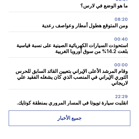
ما هو الوضع في لارس؟
08:20
ومن المتوقع هطول أمطار وعواصف رعدية
00:40
استحوذت السيارات الكهربائية الصينية على نسبة قياسية
بلغت 14.2% من سوق أوروبا الغربية
00:00
وقام المرشد الأعلى الإيراني بتعيين القائد السابق للحرس
الثوري الإيراني في المنصب الذي كان يشغله الفقيد علي
لاريجاني
22:29
انقلبت سيارة تويوتا في المسار المروري بمنطقة كوتايك.
وأصيبت الزوجة وطفلان صغيران
جميع الأخبار
22:12
التقى المرشد الأعلى والروحي لإيران ورئيس البلاد