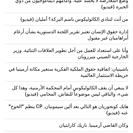
وضع المعارضة لا يحسد عليه. وأمامهم ديماغوجيون من ذوي
الخبرة (فيديو)
18:00
سنقول وداعًا لدرجات الحرارة التي تزيد عن +35 درجة
من أنت لتنادي الكاثوليكوس باسم البركة؟ أمليان (فيديو)
مئوية لفترة طويلة. عزيزيان
إدارة حقوق الإنسان تعتبر تقرير اللجنة الدستورية بشأن أرغام
17:34
أبراهاميان غير مقبول
سوف يتغير الطقس في أرمينيا بشكل كبير
وأنا على استعداد للعمل من أجل تطوير العلاقات الثنائية. وزير
17:00
الخارجية الصيني ميرزويان
رفعت الكنيسة الرسولية الأرمنية المقدسة دعوى قضائية
ضد لجنة إيرادات الدولة
باشينيان: اتفاقية حقوق الملكية الفكرية ستغير مكانة أرمينيا في
خريطة الاستثمار العالمية
16:34
تفاصيل جديدة من القتال في دشتافان. هناك اعتقالات
لا ينبغي أن يقف الكاثوليكوس أمام المحكمة الأرمنية، وهذا كل
شيء، والباقي ليس موضوعاً للنقاش. المحامي (فيديو)
16:00
غدًا لن يكون هناك ضوء لفترة طويلة في عدد من العناوين
هايك كونجوريان هو التالي بعد ألين سيمونيان. CP ينظم "الخوخ"
في يريفان والمرزيس
عنه (فيديو)
15:34
وكان القاضي أرمينيا. ناريك كارابتيان
المشكلة الرئيسية لأرمينيا ليست نيكولية فقط. مع