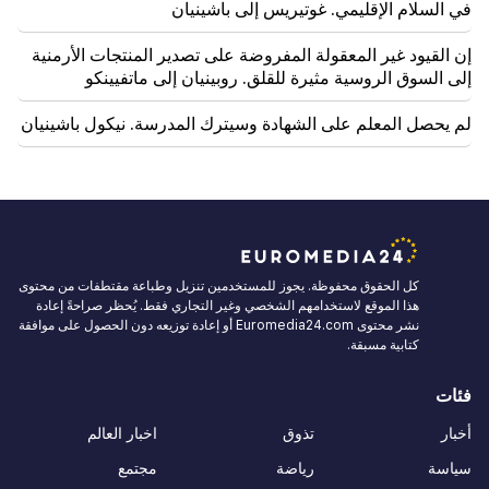
في السلام الإقليمي. غوتيريس إلى باشينيان
إن القيود غير المعقولة المفروضة على تصدير المنتجات الأرمنية
إلى السوق الروسية مثيرة للقلق. روبينيان إلى ماتفيينكو
لم يحصل المعلم على الشهادة وسيترك المدرسة. نيكول باشينيان
كل الحقوق محفوظة. يجوز للمستخدمين تنزيل وطباعة مقتطفات من محتوى
هذا الموقع لاستخدامهم الشخصي وغير التجاري فقط. يُحظر صراحةً إعادة
نشر محتوى Euromedia24.com أو إعادة توزيعه دون الحصول على موافقة
كتابية مسبقة.
فئات
أخبار
تذوق
اخبار العالم
سياسة
رياضة
مجتمع