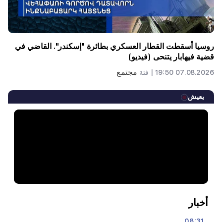
روسيا أسقطت القطار العسكري بطائرة "إسكندر". القاضي في
قضية فيهابار يتنحى (فيديو)
مجتمع
07.08.2026 19:50 |
فئة
يعيش
أخبار
08:31