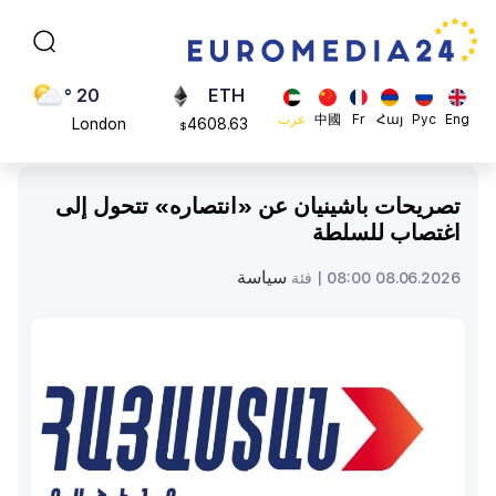
Moscow
113082
$
45 °
ADA
Dubai
0.868816
$
20 °
ETH
Eng
Рус
Հայ
Fr
中國
عرب
London
4608.63
$
26 °
SOL
Beijing
213.76
$
تصريحات باشينيان عن «انتصاره» تتحول إلى
23 °
اغتصاب للسلطة
Brussels
16 °
سياسة
08.06.2026 08:00 |
فئة
Rome
23 °
Madrid