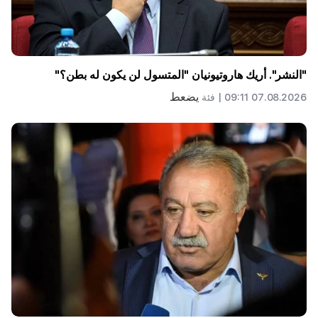
"النشر". أريك هاروتيونيان "المتسول لن يكون له بطن؟"
يضعط
07.08.2026 09:11 |
فئة