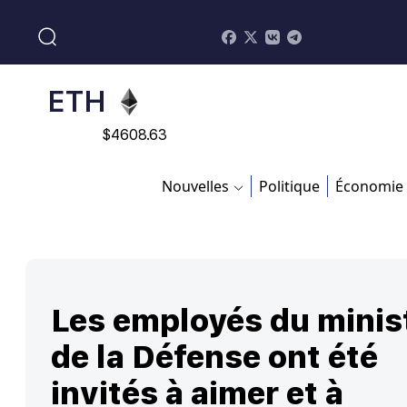
$
113082
ADA
$
0.868816
ETH
$
4608.63
SOL
Nouvelles
Politique
Économie
$
213.76
Les employés du minis
de la Défense ont été
invités à aimer et à