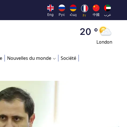
Moscow
45 °
Eng
Рус
Հայ
中國
عرب
Fr
Dubai
20 °
London
26 °
e
Nouvelles du monde
Société
Beijing
23 °
Brussels
16 °
Rome
23 °
Madrid