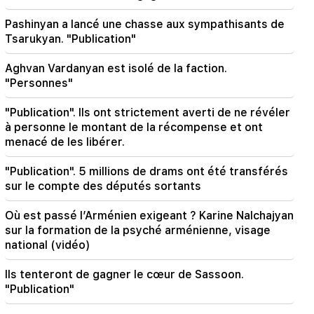
sympathisants de Tsarukyan. "Publication"
Pashinyan a lancé une chasse aux sympathisants de
Tsarukyan. "Publication"
09:13
Aghvan Vardanyan est isolé de la faction.
Aghvan Vardanyan est isolé de la faction.
"Personnes"
"Personnes"
09:05
"Publication". Ils ont strictement averti de ne révéler
"Publication". Ils ont strictement averti de ne
à personne le montant de la récompense et ont
révéler à personne le montant de la
menacé de les libérer.
récompense et ont menacé de les libérer.
"Publication". 5 millions de drams ont été transférés
08:59
sur le compte des députés sortants
"Publication". 5 millions de drams ont été
transférés sur le compte des députés sortants
Où est passé l’Arménien exigeant ? Karine Nalchajyan
sur la formation de la psyché arménienne, visage
00:23
national (vidéo)
6 ans de plus et pour toujours dans "Real"
Vinicius
Ils tenteront de gagner le cœur de Sassoon.
"Publication"
00:09
Le typhon "Dolphin" se dirige vers la Chine.