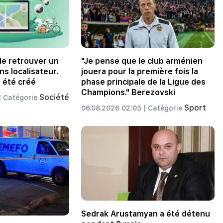
 de retrouver un
"Je pense que le club arménien
s localisateur.
jouera pour la première fois la
a été créé
phase principale de la Ligue des
Champions." Berezovski
Société
|
Catégorie
Sport
06.08.2026 02:03 |
Catégorie
Sedrak Arustamyan a été détenu