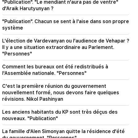
jusqu'à 30 millions de personnes sont en danger
"Publication". "Le mendiant n'aura pas de ventre"
d'Araik Harutyunyan ?
23:19
Zelensky est arrivé en Serbie pour la première
"Publication". Chacun se sent à l'aise dans son propre
fois. d'importantes négociations avec Vučić
système
sont attendues
L'élection de Vardevanyan ou l'audience de Vehapar ?
22:30
Il y a une situation extraordinaire au Parlement.
Le Catholicos ne doit pas se présenter devant
"Personnes"
le tribunal arménien et c'est tout, le reste n'est
pas sujet à discussion. avocat (vidéo)
Comment les bureaux ont été redistribués à
l'Assemblée nationale. "Personnes"
21:42
Les détails sur les victimes de la fusillade dans
C'est la première réunion du gouvernement
une école thaïlandaise sont connus
nouvellement formé, nous devons faire quelques
révisions. Nikol Pashinyan
21:30
Où est passé l’Arménien exigeant ? Karine
Les anciens habitants du KP sont très déçus des
Nalchajyan sur la formation de la psyché
nouveaux. "Publication"
arménienne, visage national (vidéo)
La famille d'Alen Simonyan quitte la résidence d'été
21:25
du gouvernement. "Personnes"