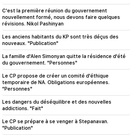
21:16
Ils essaient ainsi de me faire taire, car ils n’y
C'est la première réunion du gouvernement
parviennent pas à l’Assemblée nationale. Edgar
nouvellement formé, nous devons faire quelques
Ghazarian
révisions. Nikol Pashinyan
20:30
Les anciens habitants du KP sont très déçus des
"Innadu" de Kocharyan, Sargsyan, Ter-
nouveaux. "Publication"
Petrosyan. ce gouvernement ne fait rien pour le
pays (vidéo)
La famille d'Alen Simonyan quitte la résidence d'été
du gouvernement. "Personnes"
20:05
Nouvelle accusation contre Gagik Tsarukyan.
Le CP propose de créer un comité d'éthique
Trump a choisi son successeur (vidéo)
temporaire de NA. Obligations européennes.
"Personnes"
19:37
Important
Liberté pour tous les Arméniens dans les
prisons de Bakou. Abrahamyen
Les dangers du déséquilibre et des nouvelles
addictions. "Fait"
19:28
Important
Le CP se prépare à se venger à Stepanavan.
Sous votre direction, le gouvernement de la RA
continuera à jouer un rôle constructif dans la
"Publication"
paix régionale. Guterres vers Pashinyan