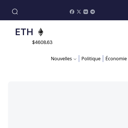
$
113082
ADA
$
0.868816
ETH
$
4608.63
SOL
Nouvelles
Politique
Économie
$
213.76