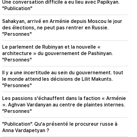
Une conversation difficile a eu lieu avec Papikyan.
18:35
"Publication"
La Russie est prête à poursuivre la gestion des
concessions des chemins de fer arméniens.
Sahakyan, arrivé en Arménie depuis Moscou le jour
Overchuk
des élections, ne peut pas rentrer en Russie.
"Personnes"
18:21
Les restrictions déraisonnables imposées à
Le parlement de Rubinyan et la nouvelle «
l’exportation de produits arméniens vers le
architecture » du gouvernement de Pashinyan.
marché russe sont préoccupantes. Rubinyan
"Personnes"
vers Matvienko
Il y a une incertitude au sein du gouvernement. tout
le monde attend les décisions de Lilit Makunts.
"Personnes"
Les passions s'échauffent dans la faction « Arménie
». Aghvan Vardanyan au centre de plaintes internes.
"Personnes"
"Publication". Qu'a présenté le procureur russe à
Anna Vardapetyan ?