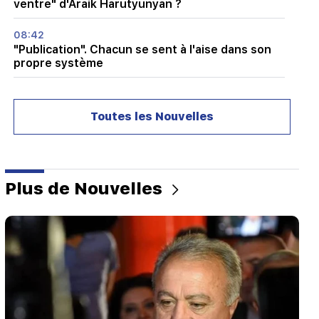
ventre" d'Araik Harutyunyan ?
08:42
"Publication". Chacun se sent à l'aise dans son
propre système
08:19
L'élection de Vardevanyan ou l'audience de
Toutes les Nouvelles
Vehapar ? Il y a une situation extraordinaire au
Parlement. "Personnes"
08:00
Comment les bureaux ont été redistribués à
Plus de Nouvelles
l'Assemblée nationale. "Personnes"
00:24
Cadeau coûteux d'Anahit Kirakosyan et de son
ex-mari pour le mariage de sa fille (vidéo)
23:58
Pezeshkian a remercié les pays voisins pour leur
soutien à l'Iran