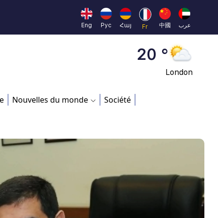
Moscow
45 °
Eng
Рус
Հայ
中國
عرب
Fr
Dubai
20 °
London
26 °
e
Nouvelles du monde
Société
Beijing
23 °
Brussels
16 °
Rome
23 °
Madrid