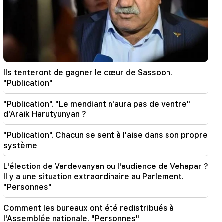
22:58
13 passagers de l'avion ont été blessés. Inde
22:15
Convoquer Garegin B. Vepahari devant le
tribunal est inacceptable et répréhensible. Aram
Ils tenteront de gagner le cœur de Sassoon.
Ier
"Publication"
22:09
"Publication". "Le mendiant n'aura pas de ventre"
Un grand incendie s'est déclaré dans une
d'Araik Harutyunyan ?
décharge près du district de Silikyan à Erevan
"Publication". Chacun se sent à l'aise dans son propre
21:48
système
Il y a eu des changements dans les lignes de bus
à Erevan
L'élection de Vardevanyan ou l'audience de Vehapar ?
Il y a une situation extraordinaire au Parlement.
21:30
"Personnes"
La vie d'Erevan est sur l'autel. Vardanyan sur la
qualité de l'air à Erevan (vidéo)
Comment les bureaux ont été redistribués à
l'Assemblée nationale. "Personnes"