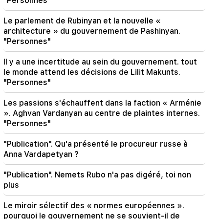
"Personnes"
Liberté pour tous les Arméniens dans les
prisons de Bakou. Abrahamyen
Le parlement de Rubinyan et la nouvelle «
architecture » du gouvernement de Pashinyan.
"Personnes"
Il y a une incertitude au sein du gouvernement. tout
le monde attend les décisions de Lilit Makunts.
"Personnes"
Les passions s'échauffent dans la faction « Arménie
». Aghvan Vardanyan au centre de plaintes internes.
"Personnes"
"Publication". Qu'a présenté le procureur russe à
Anna Vardapetyan ?
"Publication". Nemets Rubo n'a pas digéré, toi non
plus
Le miroir sélectif des « normes européennes ».
pourquoi le gouvernement ne se souvient-il de