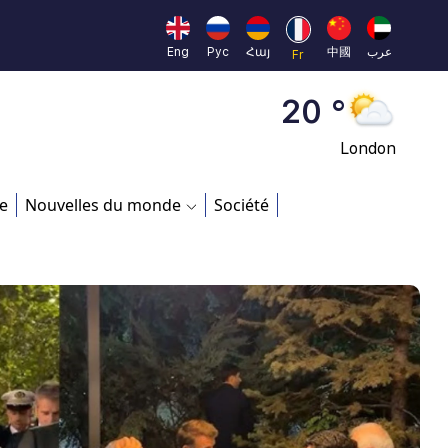
Moscow
45 °
Eng
Рус
Հայ
中國
عرب
Fr
Dubai
20 °
London
26 °
e
Nouvelles du monde
Société
Beijing
23 °
Brussels
16 °
Rome
23 °
Madrid