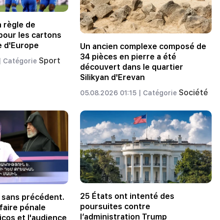
a règle de
 pour les cartons
e d'Europe
Un ancien complexe composé de
34 pièces en pierre a été
Sport
|
Catégorie
découvert dans le quartier
Silikyan d'Erevan
Société
05.08.2026 01:15 |
Catégorie
25 États ont intenté des
 sans précédent.
poursuites contre
ffaire pénale
l’administration Trump
icos et l'audience