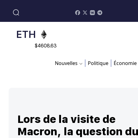
$
113082
ADA
$
0.868816
ETH
$
4608.63
SOL
Nouvelles
Politique
Économie
$
213.76
Lors de la visite de
Macron, la question d