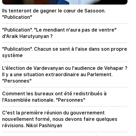
00:24
Ils tenteront de gagner le cœur de Sassoon.
Cadeau coûteux d'Anahit Kirakosyan et de son
"Publication"
ex-mari pour le mariage de sa fille (vidéo)
"Publication". "Le mendiant n'aura pas de ventre"
23:58
d'Araik Harutyunyan ?
Pezeshkian a remercié les pays voisins pour leur
soutien à l'Iran
"Publication". Chacun se sent à l'aise dans son propre
système
22:58
13 passagers de l'avion ont été blessés. Inde
L'élection de Vardevanyan ou l'audience de Vehapar ?
Il y a une situation extraordinaire au Parlement.
22:15
"Personnes"
Convoquer Garegin B. Vepahari devant le
tribunal est inacceptable et répréhensible. Aram
Comment les bureaux ont été redistribués à
Ier
l'Assemblée nationale. "Personnes"
22:09
C'est la première réunion du gouvernement
Un grand incendie s'est déclaré dans une
nouvellement formé, nous devons faire quelques
décharge près du district de Silikyan à Erevan
révisions. Nikol Pashinyan
21:48