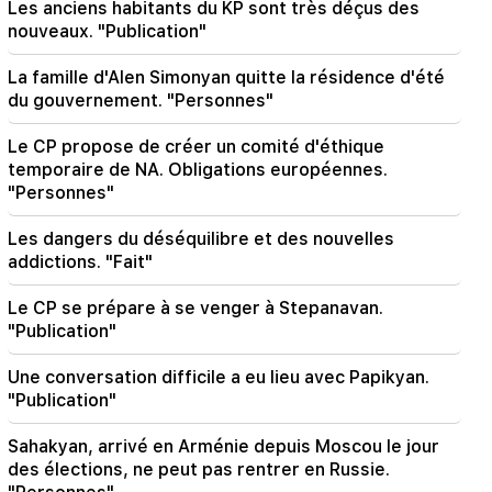
Les anciens habitants du KP sont très déçus des
Il y a eu des changements dans les lignes de bus
nouveaux. "Publication"
à Erevan
La famille d'Alen Simonyan quitte la résidence d'été
21:30
du gouvernement. "Personnes"
La vie d'Erevan est sur l'autel. Vardanyan sur la
qualité de l'air à Erevan (vidéo)
Le CP propose de créer un comité d'éthique
temporaire de NA. Obligations européennes.
21:16
"Personnes"
Ils essaient ainsi de me faire taire, car ils n’y
parviennent pas à l’Assemblée nationale. Edgar
Ghazarian
Les dangers du déséquilibre et des nouvelles
addictions. "Fait"
20:30
Le CP se prépare à se venger à Stepanavan.
"Innadu" de Kocharyan, Sargsyan, Ter-
Petrosyan. ce gouvernement ne fait rien pour le
"Publication"
pays (vidéo)
Une conversation difficile a eu lieu avec Papikyan.
20:05
"Publication"
Nouvelle accusation contre Gagik Tsarukyan.
Trump a choisi son successeur (vidéo)
Sahakyan, arrivé en Arménie depuis Moscou le jour
des élections, ne peut pas rentrer en Russie.
19:37
Important