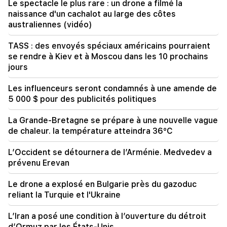
Le spectacle le plus rare : un drone a filmé la
18:00
naissance d'un cachalot au large des côtes
Nous dirons adieu aux températures
supérieures à +35°C pour longtemps. Azizian
australiennes (vidéo)
TASS : des envoyés spéciaux américains pourraient
17:34
se rendre à Kiev et à Moscou dans les 10 prochains
Le temps en Arménie va changer radicalement
jours
17:00
Les influenceurs seront condamnés à une amende de
La Sainte Église apostolique arménienne a
intenté une action en justice contre le Comité
5 000 $ pour des publicités politiques
des recettes de l'État
La Grande-Bretagne se prépare à une nouvelle vague
de chaleur. la température atteindra 36°C
16:34
Nouveaux détails du combat à Dashtavan. Il y a
des arrestations
L’Occident se détournera de l’Arménie. Medvedev a
prévenu Erevan
Le drone a explosé en Bulgarie près du gazoduc
reliant la Turquie et l'Ukraine
L’Iran a posé une condition à l’ouverture du détroit
d’Ormuz par les États-Unis.