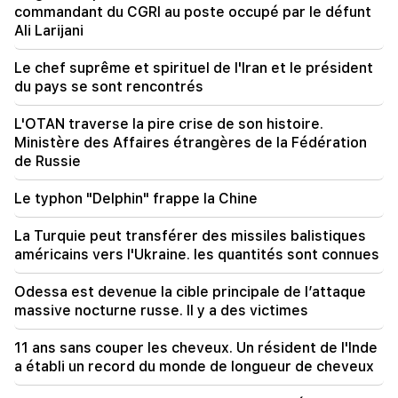
20:34
commandant du CGRI au poste occupé par le défunt
L'OTAN traverse la pire crise de son histoire.
Ali Larijani
Ministère des Affaires étrangères de la
Fédération de Russie
Le chef suprême et spirituel de l'Iran et le président
du pays se sont rencontrés
20:00
Le typhon "Delphin" frappe la Chine
L'OTAN traverse la pire crise de son histoire.
Ministère des Affaires étrangères de la Fédération
19:34
de Russie
Les Houthis ont attaqué le port d'El-Maha au
Yémen. au moins sept personnes ont été tuées -
Le typhon "Delphin" frappe la Chine
Médias
La Turquie peut transférer des missiles balistiques
19:00
américains vers l'Ukraine. les quantités sont connues
Pour se venger, ils se sont armés et ont tendu
une embuscade au magasin des frères. Les
Odessa est devenue la cible principale de l’attaque
représailles ont été évitées à Etchmiadzine
massive nocturne russe. Il y a des victimes
18:34
11 ans sans couper les cheveux. Un résident de l'Inde
L'Arménie veut élever ses relations avec
a établi un record du monde de longueur de cheveux
Singapour à un niveau qualitativement nouveau