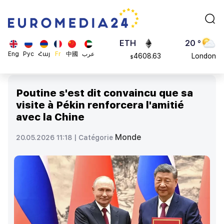
113082
Moscow
$
ADA
45 °
0.868816
Dubai
$
ETH
20 °
Eng
Рус
Հայ
Fr
中國
عرب
4608.63
London
$
SOL
26 °
213.76
Beijing
$
Poutine s'est dit convaincu que sa
23 °
visite à Pékin renforcera l'amitié
Brussels
avec la Chine
16 °
Rome
Monde
20.05.2026 11:18 |
Catégorie
23 °
Madrid