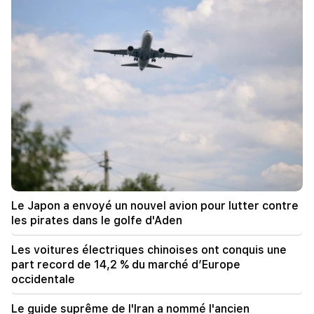
occidentale
00:00
Le guide suprême de l'Iran a nommé l'ancien
commandant du CGRI au poste occupé par le
défunt Ali Larijani
22:29
Toyota s'est renversée sur une voie de
circulation dans la région de Kotayk. la femme et
les deux enfants mineurs ont été blessés
22:12
Le chef suprême et spirituel de l'Iran et le
Le Japon a envoyé un nouvel avion pour lutter contre
président du pays se sont rencontrés
les pirates dans le golfe d'Aden
22:00
Les voitures électriques chinoises ont conquis une
Araghchi. L’Iran ne négocie pas actuellement
part record de 14,2 % du marché d’Europe
avec les États-Unis, mais reçoit des messages
occidentale
via des intermédiaires
Le guide suprême de l'Iran a nommé l'ancien