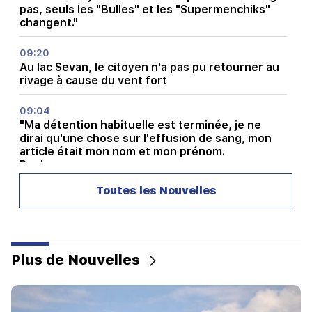
pas, seuls les "Bulles" et les "Supermenchiks"
changent."
09:20
Au lac Sevan, le citoyen n'a pas pu retourner au
rivage à cause du vent fort
09:04
"Ma détention habituelle est terminée, je ne
dirai qu'une chose sur l'effusion de sang, mon
article était mon nom et mon prénom.
Poghosyan
Toutes les Nouvelles
08:31
Quelle est la situation à Lars ?
08:20
Des averses et des orages sont attendus
Plus de Nouvelles
00:40
Les voitures électriques chinoises ont conquis
une part record de 14,2 % du marché d’Europe