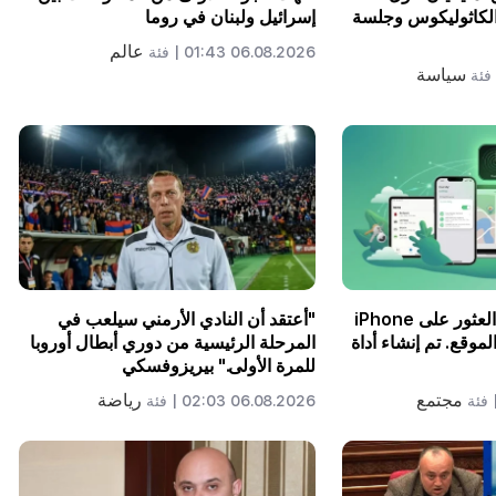
 الكاثوليكوس وجلسة
إسرائيل ولبنان في روما
عالم
06.08.2026 01:43 |
فئة
سياسة
فئة
سيكون من الممكن العثور على iPhone
"أعتقد أن النادي الأرمني سيلعب في
لموقع. تم إنشاء أداة
المرحلة الرئيسية من دوري أبطال أوروبا
للمرة الأولى." بيريزوفسكي
مجتمع
رياضة
فئة
06.08.2026 02:03 |
فئة