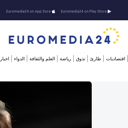
Euromedia24 on App Sore
Euromedia24 on Play Store
اقتصاديات
طارئ
تذوق
رياضة
العلم والثقافة
الدواء
اخبار 