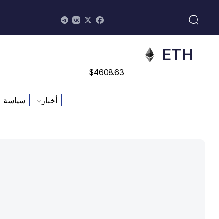
$
113082
ADA
$
0.868816
ETH
$
4608.63
SOL
أخبار
سياسة
$
213.76