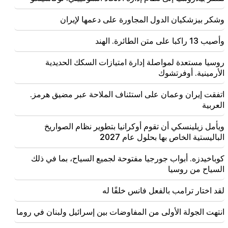
وشكر بيزشكيان الدول المجاورة على دعمها لإيران
18:30
سيتم مصادرة 4 ملايين و454 ألف درام من الرئيس السابق
لمجتمع تاتيف مراد سيمونيان
وأصيب 13 راكبا على متن الطائرة. الهند
روسيا مستعدة لمواصلة إدارة امتيازات السكك الحديدية
18:19
تفتقر بيلاروسيا إلى نظام إدارة الاتحاد السوفييتي. لوكاشينكو
الأرمينية. أوفرتشوك
اتفقت إيران وعمان على استئناف الملاحة عبر مضيق هرمز.
09:45
العربية
يجب حماية الكنيسة الأرمنية في كل مكان، لكن السبيل
لإنهاء كل هذا هو تغيير السلطة. تيغران أبراهاميان
ويأمل زيلينسكي أن تقوم أوكرانيا بتطوير نظام الصواريخ
الباليستية الخاص بها بحلول عام 2027
09:28
سيحاولون الفوز بقلب ساسون. "النشر"
كوباخيدزه. أبواب جورجيا مفتوحة لجميع السياح، بما في ذلك
السياح من روسيا
09:11
"النشر". أريك هاروتيونيان "المتسول لن يكون له بطن؟"
لقد اختار ترامب بالفعل فانس خلفًا له
انتهت الجولة الأولى من المفاوضات بين إسرائيل ولبنان في روما