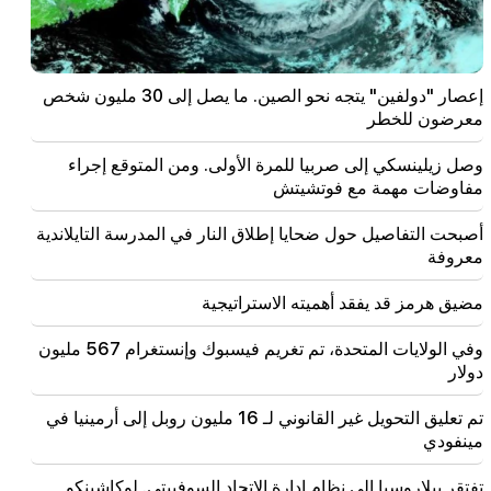
20:00
لقد كان فخرًا لا يوصف عندما تم عزف النشيد الوطني
لجمهورية أرمينيا في باكو. زانا أندرياسيان
إعصار "دولفين" يتجه نحو الصين. ما يصل إلى 30 مليون شخص
19:50
معرضون للخطر
روسيا أسقطت القطار العسكري بطائرة "إسكندر". القاضي
في قضية فيهابار يتنحى (فيديو)
وصل زيلينسكي إلى صربيا للمرة الأولى. ومن المتوقع إجراء
مفاوضات مهمة مع فوتشيتش
19:38
وكان القاضي أرمينيا. ناريك كارابتيان
أصبحت التفاصيل حول ضحايا إطلاق النار في المدرسة التايلاندية
معروفة
19:17
مهم
ربما البريد لا يعمل بشكل جيد. المطران ناثان عن صمت
مضيق هرمز قد يفقد أهميته الاستراتيجية
بطريرك القسطنطينية
وفي الولايات المتحدة، تم تغريم فيسبوك وإنستغرام 567 مليون
19:01
دولار
وفي الولايات المتحدة، تم تغريم فيسبوك وإنستغرام 567
مليون دولار
تم تعليق التحويل غير القانوني لـ 16 مليون روبل إلى أرمينيا في
مينفودي
18:51
تم تعليق التحويل غير القانوني لـ 16 مليون روبل إلى أرمينيا
في مينفودي
تفتقر بيلاروسيا إلى نظام إدارة الاتحاد السوفييتي. لوكاشينكو