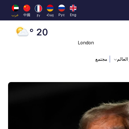
Moscow
45 °
Eng
Рус
Հայ
中國
عرب
Fr
Dubai
20 °
London
26 °
العالم
مجتمع
Beijing
23 °
Brussels
16 °
Rome
23 °
Madrid