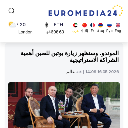
Moscow
113082
$
45 °
ADA
Dubai
0.868816
$
20 °
ETH
Eng
Рус
Հայ
Fr
中國
عرب
London
4608.63
$
26 °
SOL
Beijing
213.76
$
الموندو. وستظهر زيارة بوتين للصين أهمية
23 °
الشراكة الاستراتيجية
Brussels
16 °
عالم
16.05.2026 14:09 |
فئة
Rome
23 °
Madrid