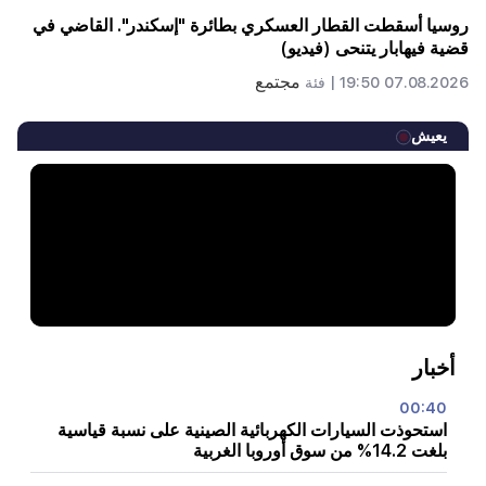
روسيا أسقطت القطار العسكري بطائرة "إسكندر". القاضي في
قضية فيهابار يتنحى (فيديو)
مجتمع
07.08.2026 19:50 |
فئة
يعيش
أخبار
00:40
استحوذت السيارات الكهربائية الصينية على نسبة قياسية
بلغت 14.2% من سوق أوروبا الغربية