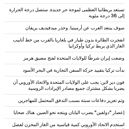
14:00
علم التنجيم التارو. لمن تعد البطاقات بالنجاح والتغيير
تستعد بريطانيا العظمى لموجة حر جديدة. ستصل درجة الحرارة
والفرص الجديدة
إلى 36 درجة مئوية
13:34
سوف يبتعد الغرب عن أرمينيا. وحذر ميدفيديف يريفان
اجمع الماء. لن يكون هناك ماء لفترة طويلة
انفجرت الطائرة بدون طيار في بلغاريا بالقرب من خط أنابيب
الغاز الذي يربط تركيا وأوكرانيا
وضعت إيران شرطًا للولايات المتحدة لفتح مضيق هرمز
بدأت تركيا بتقييد حركة السفن التجارية في البحر الأسود
فون دير لاين: يجب على الولايات المتحدة والاتحاد الأوروبي أن
يضربا بشكل مشترك جميع مصادر الإيرادات الروسية
وتم تعزيز دفاعات سبتة بسبب التدفق المحتمل للمهاجرين
إعصار "دولفين" يضرب اليابان ويتجه نحو الصين. هناك ضحايا
استخدم الاتحاد الأوروبي كمية قياسية من الغاز المخزن لفصل