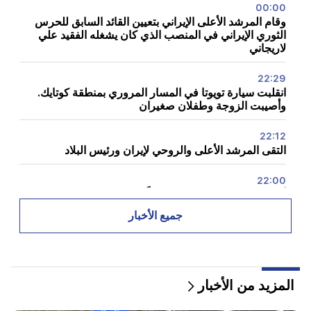
00:00
وقام المرشد الأعلى الإيراني بتعيين القائد السابق للحرس
الثوري الإيراني في المنصب الذي كان يشغله الفقيد علي
لاريجاني
22:29
انقلبت سيارة تويوتا في المسار المروري بمنطقة كوتايك.
وأصيبت الزوجة وطفلان صغيران
22:12
التقى المرشد الأعلى والروحي لإيران ورئيس البلاد
22:00
أراغشي. ولا تتفاوض إيران حالياً مع الولايات المتحدة، لكنها
تتلقى رسائل عبر وسطاء
جميع الأخبار
20:34
الناتو في أسوأ أزمة في تاريخه. وزارة الخارجية في الاتحاد
الروسي
المزيد من الأخبار
20:00
إعصار "دلفين" يضرب الصين