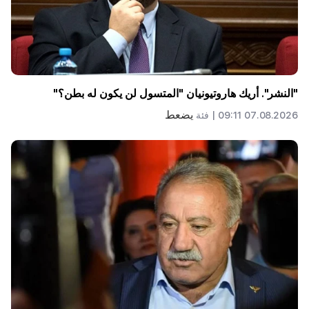
"النشر". أريك هاروتيونيان "المتسول لن يكون له بطن؟"
يضعط
07.08.2026 09:11 |
فئة