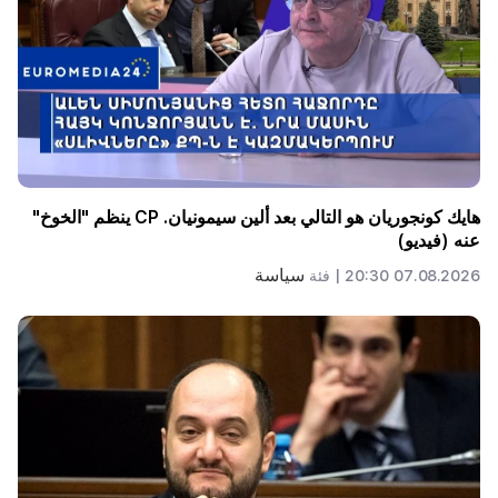
هايك كونجوريان هو التالي بعد ألين سيمونيان. CP ينظم "الخوخ"
عنه (فيديو)
سياسة
07.08.2026 20:30 |
فئة