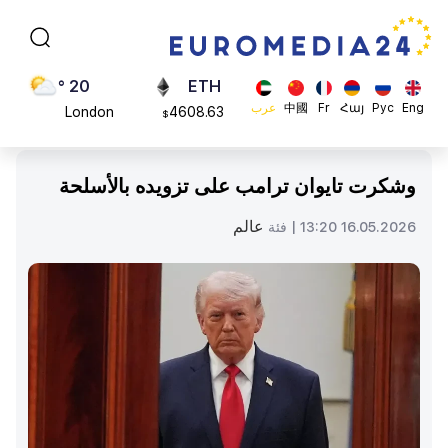
Moscow
113082
$
45 °
ADA
Dubai
0.868816
$
20 °
ETH
Eng
Рус
Հայ
Fr
中國
عرب
London
4608.63
$
26 °
SOL
Beijing
213.76
$
وشكرت تايوان ترامب على تزويده بالأسلحة
23 °
Brussels
عالم
16.05.2026 13:20 |
فئة
16 °
Rome
23 °
Madrid