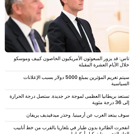
من أنت لتنادي الكاثوليكوس باسم البركة؟ أمليان (فيديو)
20:20
سوف يتدفق المال مثل النهر. ستصبح علامات الأبراج الثلاثة
هذه غنية في أواخر أغسطس
19:36
حريق كبير في أحد المباني الشاهقة في سايات نوفا. وتم
إجلاء السكان
تاس: قد يزور المبعوثون الأمريكيون الخاصون كييف وموسكو
خلال الأيام العشرة المقبلة
19:34
مهم
إدارة حقوق الإنسان تعتبر تقرير اللجنة الدستورية بشأن
أرغام أبراهاميان غير مقبول
سيتم تغريم المؤثرين بمبلغ 5000 دولار بسبب الإعلانات
السياسية
19:06
تستعد بريطانيا العظمى لموجة حر جديدة. ستصل درجة الحرارة
مطلوب كجزء من الإجراءات الجنائية
إلى 36 درجة مئوية
18:44
سوف يبتعد الغرب عن أرمينيا. وحذر ميدفيديف يريفان
روبيو: خصصت الولايات المتحدة 201 مليون دولار لتطوير
اتفاقية "تريب" والممر الأوسط
انفجرت الطائرة بدون طيار في بلغاريا بالقرب من خط أنابيب
الغاز الذي يربط تركيا وأوكرانيا