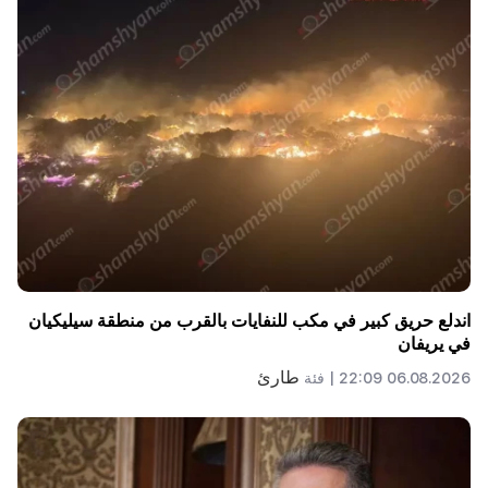
اندلع حريق كبير في مكب للنفايات بالقرب من منطقة سيليكيان
في يريفان
طارئ
06.08.2026 22:09 |
فئة