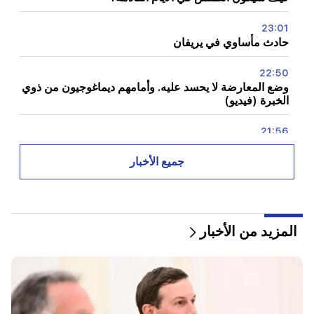
23:01
حادث مأساوي في يريفان
22:50
وضع المعارضة لا يحسد عليه. وأمامهم ديماغوجيون من ذوي
الخبرة (فيديو)
21:56
"أراد المجرم قطعة دونات من المستشفى." جور هاكوبيان
يصنع الكعك لابنه بيديه (فيديو)
جميع الأخبار
21:19
تاس: قد يزور المبعوثون الأمريكيون الخاصون كييف
وموسكو خلال الأيام العشرة المقبلة
المزيد من الأخبار
20:57
سيتم تغريم المؤثرين بمبلغ 5000 دولار بسبب الإعلانات
السياسية
20:38