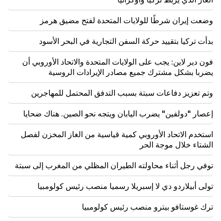
18:34
وأنا على استعداد للعمل من أجل تطوير العلاقات الثنائية.
وزير الخارجية الصيني ميرزويان
وضعت إيران شرطًا للولايات المتحدة لفتح مضيق هرمز
بدأت تركيا بتقييد حركة السفن التجارية في البحر الأسود
18:00
يجب أن أثبت أنني جدير في الملعب. مخيتاريان يتحدث عن
مستقبله في الإنتر.
فون دير لاين: يجب على الولايات المتحدة والاتحاد الأوروبي أن
يضربا بشكل مشترك جميع مصادر الإيرادات الروسية
17:42
باشينيان: اتفاقية حقوق الملكية الفكرية ستغير مكانة أرمينيا
وتم تعزيز دفاعات سبتة بسبب التدفق المحتمل للمهاجرين
في خريطة الاستثمار العالمية
إعصار "دولفين" يضرب اليابان ويتجه نحو الصين. هناك ضحايا
17:34
تستعد بريطانيا العظمى لموجة حر جديدة. ستصل درجة
استخدم الاتحاد الأوروبي كمية قياسية من الغاز المخزن لفصل
الحرارة إلى 36 درجة مئوية
الشتاء خلال موجة الحر
17:00
توفي رجل أثناء محاولته الطيران المظلي من المغرب إلى سبتة
مهم
سوف يبتعد الغرب عن أرمينيا. وحذر ميدفيديف يريفان
تولى أبيلاردو دي لا إسبريلا رسميا منصب رئيس كولومبيا
16:22
انفجرت الطائرة بدون طيار في بلغاريا بالقرب من خط
ترك غوستافو بيترو منصب رئيس كولومبيا
أنابيب الغاز الذي يربط تركيا وأوكرانيا