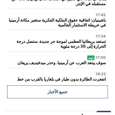
مستقبله في الإنتر.
17:42
باشينيان: اتفاقية حقوق الملكية الفكرية ستغير مكانة أرمينيا
في خريطة الاستثمار العالمية
17:34
تستعد بريطانيا العظمى لموجة حر جديدة. ستصل درجة
الحرارة إلى 36 درجة مئوية
17:00
مهم
سوف يبتعد الغرب عن أرمينيا. وحذر ميدفيديف يريفان
16:22
انفجرت الطائرة بدون طيار في بلغاريا بالقرب من خط
أنابيب الغاز الذي يربط تركيا وأوكرانيا
جميع الأخبار
16:06
وضعت إيران شرطًا للولايات المتحدة لفتح مضيق هرمز
15:47