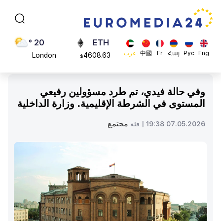
Moscow
113082
$
45 °
ADA
Dubai
0.868816
$
20 °
ETH
Eng
Рус
Հայ
Fr
中國
عرب
London
4608.63
$
26 °
SOL
Beijing
213.76
$
وفي حالة فيدي، تم طرد مسؤولين رفيعي
23 °
المستوى في الشرطة الإقليمية. وزارة الداخلية
Brussels
16 °
مجتمع
07.05.2026 19:38 |
فئة
Rome
23 °
Madrid