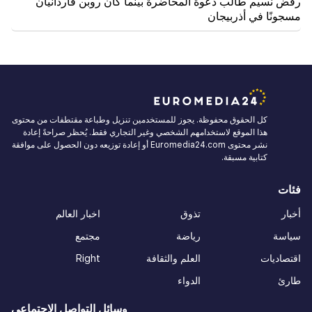
رفض نسيم طالب دعوة المحاضرة بينما كان روبن فاردانيان
مسجونًا في أذربيجان
كل الحقوق محفوظة. يجوز للمستخدمين تنزيل وطباعة مقتطفات من محتوى
هذا الموقع لاستخدامهم الشخصي وغير التجاري فقط. يُحظر صراحةً إعادة
نشر محتوى Euromedia24.com أو إعادة توزيعه دون الحصول على موافقة
كتابية مسبقة.
فئات
أخبار
تذوق
اخبار العالم
سياسة
رياضة
مجتمع
اقتصاديات
العلم والثقافة
Right
طارئ
الدواء
وسائل التواصل الاجتماعي