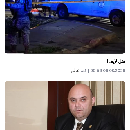
قتل لايف!
عالم
06.08.2026 00:56 |
فئة