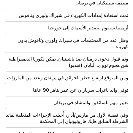
منطقة سيليكيان في يريفان
00:23
تمت استعادة إمدادات الكهرباء في شيراك ولوري وتافوش
6 سنوات أخرى وإلى الأبد في فينيسيوس "الحقيقي".
أرمينيا ستقوم بتصدير الأسماك إلى جورجيا
وظل عدد من المجتمعات في شيراك ولوري وتافوش بدون
كهرباء
وتم قبول دعوى درميان ضد باشينيان. يمكن لكوريا الديمقراطية
شن هجوم نووي. اليابان (فيديو)
ومن المتوقع ارتفاع خطر الحرائق في يريفان وعدد من المارزات
توفي والد باغرات سربازان عن عمر يناهز 90 عامًا
تغيير مهم للسائقين والمشاة في يريفان
وفي قضية الأول من مارس/آذار، أُحيلت الإجراءات المتعلقة بقائد
الشرطة السابق هايك هاروتيونيان إلى المحكمة