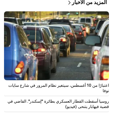
المزيد من الأخبار
بدأت تركيا بتقييد حركة السفن التجارية في البحر الأسود
14:10
فون دير لاين: يجب على الولايات المتحدة والاتحاد الأوروبي
أن يضربا بشكل مشترك جميع مصادر الإيرادات الروسية
13:28
وتم تعزيز دفاعات سبتة بسبب التدفق المحتمل للمهاجرين
13:03
مهم
إعصار "دولفين" يضرب اليابان ويتجه نحو الصين. هناك
ضحايا
11:09
استخدم الاتحاد الأوروبي كمية قياسية من الغاز المخزن
لفصل الشتاء خلال موجة الحر
اعتبارًا من 10 أغسطس، سيتغير نظام المرور في شارع سايات
نوفا
11:01
توفي رجل أثناء محاولته الطيران المظلي من المغرب إلى
روسيا أسقطت القطار العسكري بطائرة "إسكندر". القاضي في
سبتة
قضية فيهابار يتنحى (فيديو)
10:20