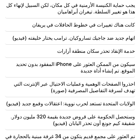
يجب حماية الكنيسة الأرمنية في كل مكان، لكن السبيل لإنهاء كل
تولى أبيلاردو دي لا إسبريلا رسميا منصب رئيس كولومبيا
هذا هو تغيير السلطة. تيغران أبراهاميان
10:02
كانت هناك تغييرات في خطوط الحافلات في يريفان
ترك غوستافو بيترو منصب رئيس كولومبيا
اتهام جديد ضد جاجيك تساروكيان. ترامب يختار خليفته (فيديو)
09:55
"النشر". كم من المال تتقاضاه الوزيرات وأزواجهن؟
خدمة الإنقاذ تحذر سكان منطقة أرارات
09:38
سيكون من الممكن العثور على iPhone المفقود بدون تحديد
بدأ باشينيان عملية مطاردة للمتعاطفين مع تساروكيان.
الموقع. تم إنشاء أداة جديدة
"النشر"
احذروا الصفحات الوهمية وعمليات الاحتيال عبر الإنترنت التي
09:13
تهدف لسرقة التفاصيل المصرفية (صورة)
أغفان فاردانيان معزول عن الفصيل. "الناس"
الولايات المتحدة تستعد لحرب نووية: اعتقالات وقمع جديد (فيديو)
09:05
"النشر". وحذروا بشدة من إخبار أي شخص بمبلغ المكافأة،
وستحصل الحكومة على قروض جديدة بقيمة 320 مليون دولار.
وهددوا بالإفراج عنهم
شقيقة كيم جونغ أون تحذر اليابان (فيديو)
08:59
تم العثور على مجمع قديم يتكون من 34 غرفة مبنية بالحجارة في
"النشر". وتم تحويل 5 ملايين درام لحساب النواب المغادرين