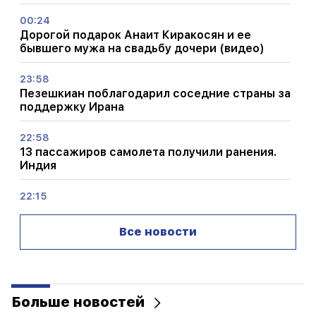
00:24
Дорогой подарок Анаит Киракосян и ее
бывшего мужа на свадьбу дочери (видео)
23:58
Пезешкиан поблагодарил соседние страны за
поддержку Ирана
22:58
13 пассажиров самолета получили ранения.
Индия
22:15
Вызов Гарегина Б.Вепахара в суд недопустим
и предосудителен. Арам I
Все новости
22:09
На свалке недалеко от района Силикян в
Ереване произошел крупный пожар.
Больше новостей
21:48