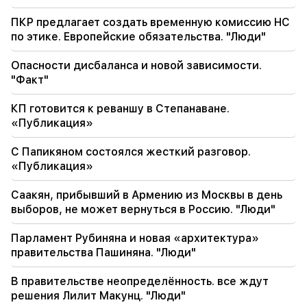
19:37
Важный
Свободу всем армянам в бакинских тюрьмах.
ПКР предлагает создать временную комиссию НС
Абрамян
по этике. Европейские обязательства. "Люди"
19:28
Важный
Опасности дисбаланса и новой зависимости.
Под Вашим руководством правительство РА
"Факт"
продолжит играть конструктивную роль в
обеспечении мира в регионе. Гутерриш –
КП готовится к реваншу в Степанаване.
Пашиняну
«Публикация»
18:35
С Папикяном состоялся жесткий разговор.
Россия готова продолжить концессионное
«Публикация»
управление армянскими железными
дорогами. Оверчук
Саакян, прибывший в Армению из Москвы в день
выборов, не может вернуться в Россию. "Люди"
18:21
Вызывают тревогу необоснованные
ограничения экспорта армянской продукции
Парламент Рубиняна и новая «архитектура»
на российский рынок. Рубинян — Матвиенко
правительства Пашиняна. "Люди"
В правительстве неопределённость. все ждут
18:11
Трагический инцидент на свалке Нубарашени
решения Лилит Макунц. "Люди"