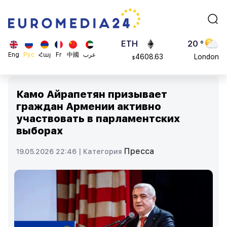
113082
Moscow
$
ADA
45 °
0.868816
Dubai
$
ETH
20 °
Eng
Рус
Հայ
Fr
中國
عرب
4608.63
London
$
SOL
26 °
213.76
Beijing
$
Камо Айрапетян призывает
23 °
граждан Армении активно
Brussels
участвовать в парламентских
16 °
выборах
Rome
23 °
Пресса
19.05.2026 22:46 |
Категория
Madrid