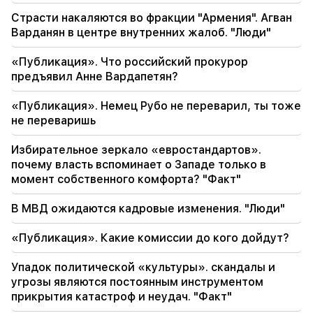
Страсти накаляются во фракции "Армения". Агван
18:01
Алла Пугачева рассматривает возможность
Варданян в центре внутренних жалоб. "Люди"
возвращения на сцену из-за финансовых
проблем
«Публикация». Что российский прокурор
предъявил Анне Вардапетян?
17:52
Иран и Оман договорились возобновить
«Публикация». Немец Рубо не переварил, ты тоже
судоходство через Ормузский пролив. Аль-
не переваришь
Арабия
Избирательное зеркало «евростандартов».
17:17
почему власть вспоминает о Западе только в
Зеленский надеется, что Украина
момент собственного комфорта? "Факт"
разработает собственную баллистическую
ракетную систему к 2027 году
В МВД ожидаются кадровые изменения. "Люди"
17:12
«Публикация». Какие комиссии до кого дойдут?
Кобахидзе. Двери Грузии открыты для всех
туристов, в том числе и из России.
Упадок политической «культуры». скандалы и
угрозы являются постоянным инструментом
прикрытия катастроф и неудач. "Факт"