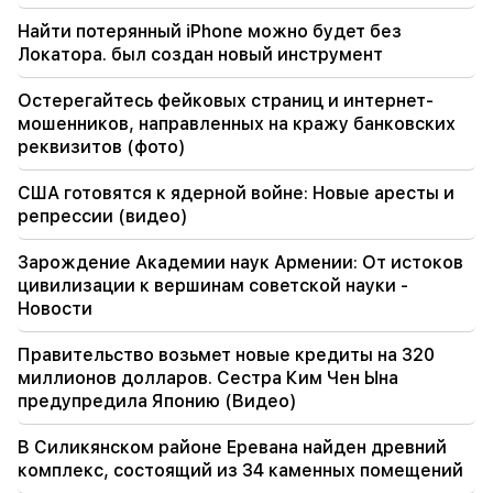
00:24
Найти потерянный iPhone можно будет без
Дорогой подарок Анаит Киракосян и ее
Локатора. был создан новый инструмент
бывшего мужа на свадьбу дочери (видео)
Остерегайтесь фейковых страниц и интернет-
23:58
мошенников, направленных на кражу банковских
Пезешкиан поблагодарил соседние страны за
реквизитов (фото)
поддержку Ирана
США готовятся к ядерной войне: Новые аресты и
22:58
репрессии (видео)
13 пассажиров самолета получили ранения.
Индия
Зарождение Академии наук Армении: От истоков
цивилизации к вершинам советской науки -
22:15
Новости
Вызов Гарегина Б.Вепахара в суд недопустим
и предосудителен. Арам I
Правительство возьмет новые кредиты на 320
миллионов долларов. Сестра Ким Чен Ына
22:09
На свалке недалеко от района Силикян в
предупредила Японию (Видео)
Ереване произошел крупный пожар.
В Силикянском районе Еревана найден древний
комплекс, состоящий из 34 каменных помещений
21:48
В Ереване произошли изменения в