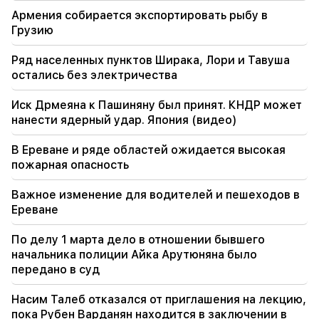
автобусных маршрутах
Армения собирается экспортировать рыбу в
Грузию
21:30
Жизнь Еревана на алтаре. Варданян о
Ряд населенных пунктов Ширака, Лори и Тавуша
качестве воздуха в Ереване (видео)
остались без электричества
21:16
Иск Дрмеяна к Пашиняну был принят. КНДР может
Таким образом меня пытаются заставить
нанести ядерный удар. Япония (видео)
замолчать, потому что в Национальном
Собрании им это не удается. Эдгар Казарян
В Ереване и ряде областей ожидается высокая
пожарная опасность
Важное изменение для водителей и пешеходов в
Ереване
По делу 1 марта дело в отношении бывшего
начальника полиции Айка Арутюняна было
передано в суд
Насим Талеб отказался от приглашения на лекцию,
пока Рубен Варданян находится в заключении в