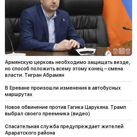
09:11
«Публикация». Араик Арутюнян "У нищего не
будет живота?"
08:42
«Публикация». Каждый чувствует себя
комфортно в своей системе
08:19
Армянскую церковь необходимо защищать везде,
Избрание Вардеваняна или судебное
но способ положить всему этому конец – смена
заседание Веапара? В парламенте сложилась
власти. Тигран Абрамян
чрезвычайная ситуация. "Люди"
В Ереване произошли изменения в автобусных
08:00
маршрутах
Как перераспределялись должности в
Национальном собрании. "Люди"
Новое обвинение против Гагика Царукяна. Трамп
выбрал своего преемника (видео)
00:57
«Реал» объявил о переходе Яна Диоманде.
Спасательная служба предупреждает жителей
чиновник
Араратского района