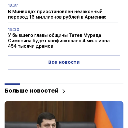
18:51
В Минводах приостановлен незаконный
перевод 16 миллионов рублей в Армению
18:30
У бывшего главы общины Татев Мурада
Симоняна будет конфисковано 4 миллиона
454 тысячи драмов
18:19
Все новости
В Беларуси отсутствует система управления
СССР. Лукашенко
09:45
Армянскую церковь необходимо защищать
Больше новостей
везде, но способ положить всему этому
конец – смена власти. Тигран Абрамян
09:28
Они попытаются завоевать сердце Сассуна.
«Публикация»