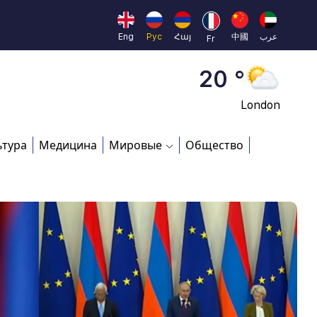
Moscow
45 °
Eng
Рус
Հայ
中國
عرب
Fr
Dubai
20 °
London
26 °
ьтура
Медицина
Мировые
Общество
Beijing
23 °
Brussels
16 °
Rome
23 °
Madrid