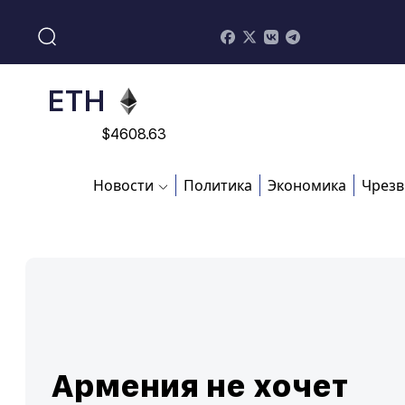
$
113082
ADA
$
0.868816
ETH
$
4608.63
SOL
Новости
Политика
Экономика
Чрезв
$
213.76
Армения не хочет