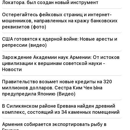
Локатора. был создан новый инструмент
00:23
Остерегайтесь фейковых страниц и интернет-
Еще 6 лет и навсегда в «Реале» Винисиус
мошенников, направленных на кражу банковских
реквизитов (фото)
00:09
Тайфун «Дельфин» движется в сторону
США готовятся к ядерной войне: Новые аресты и
Китая. до 30 миллионов человек находятся в
опасности
репрессии (видео)
Зарождение Академии наук Армении: От истоков
23:07
Комитас, Чайковский, Беттинелли и другие:
цивилизации к вершинам советской науки -
«Музыкальный мост» в исполнении
Новости
арцахского «Вараракна»
Правительство возьмет новые кредиты на 320
22:30
миллионов долларов. Сестра Ким Чен Ына
Католикос не должен предстать перед
предупредила Японию (Видео)
армянским судом и всё, остальное не
подлежит обсуждению. адвокат (видео)
В Силикянском районе Еревана найден древний
комплекс, состоящий из 34 каменных помещений
21:42
Стали известны подробности о жертвах
Армения собирается экспортировать рыбу в
стрельбы в тайской школе