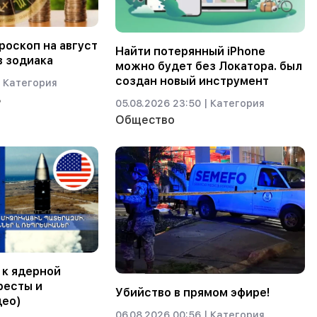
оскоп на август
Найти потерянный iPhone
в зодиака
можно будет без Локатора. был
создан новый инструмент
Категория
ь
05.08.2026 23:50 |
Категория
Общество
 к ядерной
ресты и
Убийство в прямом эфире!
део)
06.08.2026 00:56 |
Категория