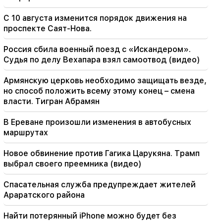
Колумбии
С 10 августа изменится порядок движения на
09:55
проспекте Саят-Нова.
«Публикация». Сколько денег зарабатывают
женщины-служители и их мужья?
Россия сбила военный поезд с «Искандером».
Судья по делу Вехапара взял самоотвод (видео)
09:38
Пашинян начал охоту на сторонников
Армянскую церковь необходимо защищать везде,
Царукяна. «Публикация»
но способ положить всему этому конец – смена
власти. Тигран Абрамян
09:13
Агван Варданян изолирован от фракции.
В Ереване произошли изменения в автобусных
"Люди"
маршрутах
09:05
Новое обвинение против Гагика Царукяна. Трамп
«Публикация». Строго предупредили никому
выбрал своего преемника (видео)
не сообщать сумму вознаграждения,
пригрозили отпустить
Спасательная служба предупреждает жителей
Араратского района
08:59
«Публикация». На счет уходящих депутатов
Найти потерянный iPhone можно будет без
перечислено 5 млн драмов