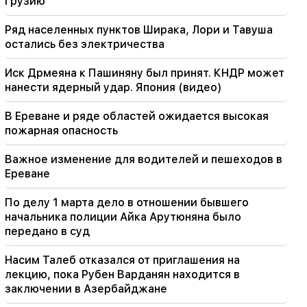
Грузию
21:30
Ряд населенных пунктов Ширака, Лори и Тавуша
Куда делся требовательный тип армянина?
остались без электричества
Карине Налчаджян о формировании
армянской психики, национального лица
Иск Дрмеяна к Пашиняну был принят. КНДР может
(видео)
нанести ядерный удар. Япония (видео)
В Ереване и ряде областей ожидается высокая
пожарная опасность
Важное изменение для водителей и пешеходов в
Ереване
По делу 1 марта дело в отношении бывшего
начальника полиции Айка Арутюняна было
передано в суд
Насим Талеб отказался от приглашения на
лекцию, пока Рубен Варданян находится в
заключении в Азербайджане