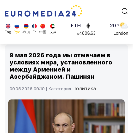
113082
Moscow
$
ADA
45 °
0.868816
Dubai
$
ETH
20 °
Eng
Рус
Հայ
Fr
中國
عرب
4608.63
London
$
SOL
26 °
213.76
Beijing
$
9 мая 2026 года мы отмечаем в
23 °
условиях мира, установленного
Brussels
между Арменией и
16 °
Азербайджаном. Пашинян
Rome
23 °
Политика
09.05.2026 09:10 |
Категория
Madrid