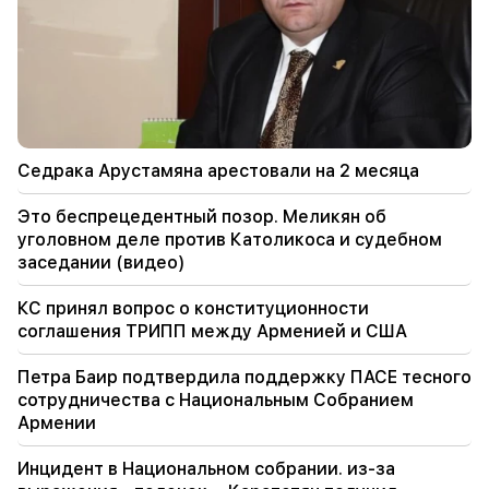
22:22
В одном из домов на улице Закария Канакерцу
в Ереване произошел пожар.
21:30
Это беспрецедентный позор. Меликян об
уголовном деле против Католикоса и
Седрака Арустамяна арестовали на 2 месяца
судебном заседании (видео)
Это беспрецедентный позор. Меликян об
20:56
Важный
уголовном деле против Католикоса и судебном
Остерегайтесь фейковых страниц и
заседании (видео)
интернет-мошенников, направленных на
кражу банковских реквизитов (фото)
КС принял вопрос о конституционности
соглашения ТРИПП между Арменией и США
20:41
КС принял вопрос о конституционности
Петра Баир подтвердила поддержку ПАСЕ тесного
соглашения ТРИПП между Арменией и США
сотрудничества с Национальным Собранием
Армении
20:30
США готовятся к ядерной войне: Новые
Инцидент в Национальном собрании. из-за
аресты и репрессии (видео)