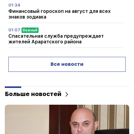
01:34
Финансовый гороскоп на август для всех
знаков зодиака
01:07
Важный
Спасательная служба предупреждает
жителей Араратского района
00:56
Убийство в прямом эфире!
Все новости
00:29
Седрака Арустамяна арестовали на 2 месяца
Больше новостей
23:50
Найти потерянный iPhone можно будет без
Локатора. был создан новый инструмент
23:24
Они думали, что завоюют Иран, как Сирию, за
48 часов. Пезешкиан