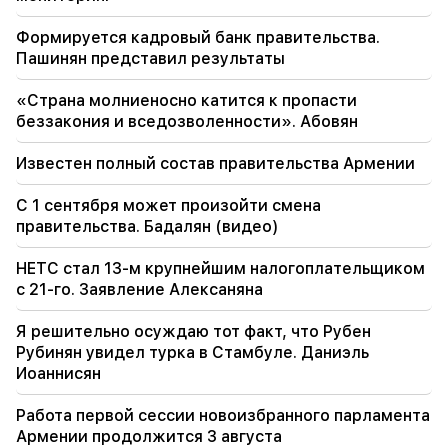
320 миллионов долларов. Сестра Ким Чен
Ына предупредила Японию (Видео)
Формируется кадровый банк правительства.
Пашинян представил результаты
19:00
Инцидент в Национальном собрании. из-за
«Страна молниеносно катится к пропасти
выражения «теленок». Карапетян получил
беззакония и вседозволенности». Абовян
предупреждение
Известен полный состав правительства Армении
18:55
В переговорах между Ираном и Оманом по
С 1 сентября может произойти смена
Ормузскому проливу остается «один-два
правительства. Бадалян (видео)
вопроса». Аль-Джазира
HETC стал 13-м крупнейшим налогоплательщиком
с 21-го. Заявление Алексаняна
Я решительно осуждаю тот факт, что Рубен
Рубинян увидел турка в Стамбуле. Даниэль
Иоаннисян
Работа первой сессии новоизбранного парламента
Армении продолжится 3 августа