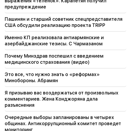
выражения «теленок». Карапетян получил
предупреждение
20:10
Зарождение Академии наук Армении: От
Пашинян и старший советник спецпредставителя
истоков цивилизации к вершинам советской
США обсудили реализацию проекта TRIPP
науки - Новости
Именно КП реализовала антиармянские и
19:53
азербайджанские тезисы. С Чармазаном
«Дрон с неизвестным взрывным
устройством» в аэропорту Лейпцига.
Почему Минздрав поспешил с введением
расследование началось
медицинского страхования (видео)
19:47
Это все, что нужно знать о «реформах»
Сильва Акопян сообщила о болезненной
Минобороны. Абрамян
утрате (Фото)
Я призываю вас воздержаться от произвольных
19:32
комментариев. Жена Конджоряна дала
Петра Баир подтвердила поддержку ПАСЕ
разъяснения
тесного сотрудничества с Национальным
Собранием Армении
Очередные выборы запланированы в четырех
общинах. Антикоррупционный комитет проведет
19:03
мониторинг
Правительство возьмет новые кредиты на