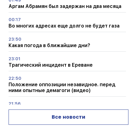
01:49
Аргам Абрамян был задержан на два месяца
00:17
Во многих адресах еще долго не будет газа
23:50
Какая погода в ближайшие дни?
23:01
Трагический инцидент в Ереване
22:50
Положение оппозиции незавидное. перед
ними опытные демагоги (видео)
21:56
«Преступник хотел пончик из больницы». Гор
Акопян своими руками сделал пончики для
Все новости
сына (видео)
21:19