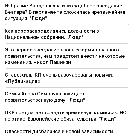
карте
Избрание Вардеваняна или судебное заседание
Веапара? В парламенте сложилась чрезвычайная
17:34
ситуация. "Люди"
Великобритания готовится к новой волне
тепла. температура достигнет 36°C
Как перераспределялись должности в
Национальном собрании. "Люди"
17:00
Важный
Запад отвернется от Армении. Медведев
Это первое заседание вновь сформированного
предупредил Ереван
правительства, нам предстоит внести некоторые
изменения. Никол Пашинян
16:22
Дрон взорвался в Болгарии возле
Старожилы КП очень разочарованы новыми.
газопровода, соединяющего Турцию и
«Публикация»
Украину.
Семья Алена Симоняна покидает
правительственную дачу. "Люди"
ПКР предлагает создать временную комиссию НС
по этике. Европейские обязательства. "Люди"
Опасности дисбаланса и новой зависимости.