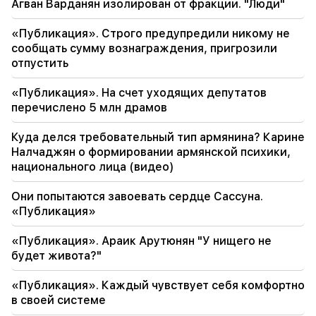
Агван Варданян изолирован от фракции. "Люди"
19:06
«Публикация». Строго предупредили никому не
Разыскивается в рамках возбужденного
сообщать сумму вознаграждения, пригрозили
уголовного дела
отпустить
18:44
«Публикация». На счет уходящих депутатов
Рубио: США выделили 201 миллион долларов
перечислено 5 млн драмов
на развитие ТРИПП и Среднего коридора
Куда делся требовательный тип армянина? Карине
18:34
Налчаджян о формировании армянской психики,
Я готов работать над развитием
национального лица (видео)
двусторонних отношений. Министр
иностранных дел Китая Мирзоян
Они попытаются завоевать сердце Сассуна.
«Публикация»
18:00
Я должен доказать, что я достоин на поле.
«Публикация». Араик Арутюнян "У нищего не
Мхитарян о своем будущем в «Интере».
будет живота?"
17:42
«Публикация». Каждый чувствует себя комфортно
Пашинян: ТРИПП изменит положение
в своей системе
Армении на глобальной инвестиционной