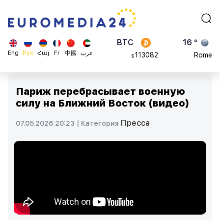
870.47
Brussels
$
BTC
16 °
113082
Rome
$
ADA
23 °
Eng
Рус
Հայ
Fr
中國
عرب
0.868816
Madrid
$
Париж перебрасывает военную
силу на Ближний Восток (видео)
Пресса
07.05.2026 20:23 |
Категория