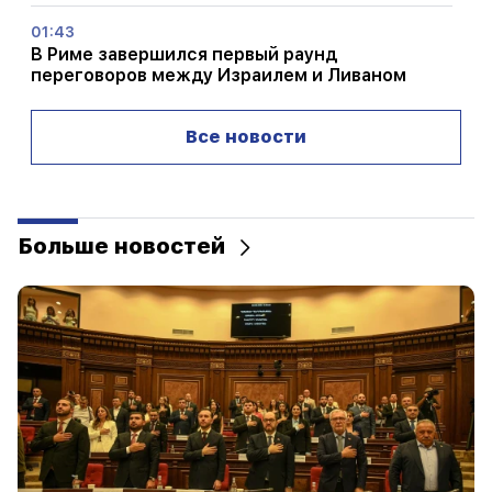
01:43
В Риме завершился первый раунд
переговоров между Израилем и Ливаном
01:34
Все новости
Финансовый гороскоп на август для всех
знаков зодиака
01:07
Важный
Спасательная служба предупреждает
Больше новостей
жителей Араратского района
00:56
Убийство в прямом эфире!
00:29
Седрака Арустамяна арестовали на 2 месяца
23:50
Найти потерянный iPhone можно будет без
Локатора. был создан новый инструмент