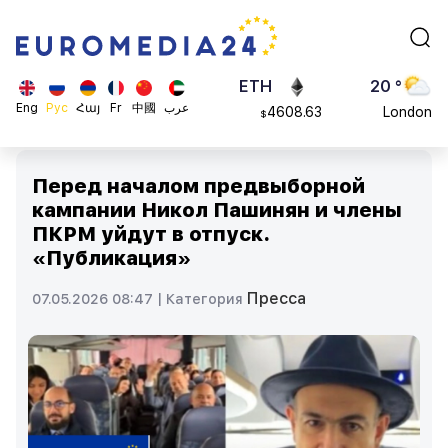
113082
Moscow
$
ADA
45 °
0.868816
Dubai
$
ETH
20 °
Eng
Рус
Հայ
Fr
中國
عرب
4608.63
London
$
SOL
26 °
213.76
Beijing
$
Перед началом предвыборной
23 °
кампании Никол Пашинян и члены
Brussels
ПКРМ уйдут в отпуск.
16 °
«Публикация»
Rome
23 °
Пресса
07.05.2026 08:47 |
Категория
Madrid