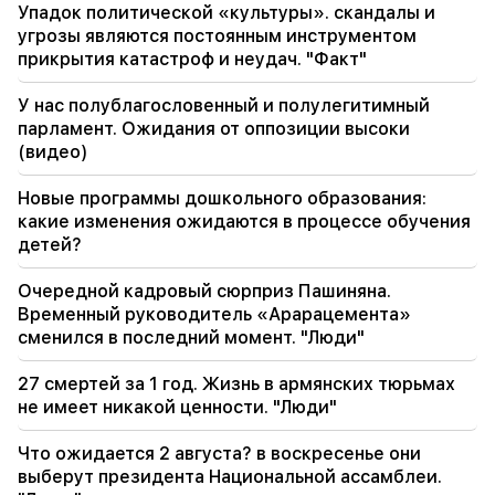
тесного сотрудничества с Национальным
Упадок политической «культуры». скандалы и
Собранием Армении
угрозы являются постоянным инструментом
прикрытия катастроф и неудач. "Факт"
19:03
Правительство возьмет новые кредиты на
У нас полублагословенный и полулегитимный
320 миллионов долларов. Сестра Ким Чен
парламент. Ожидания от оппозиции высоки
Ына предупредила Японию (Видео)
(видео)
Новые программы дошкольного образования:
какие изменения ожидаются в процессе обучения
детей?
Очередной кадровый сюрприз Пашиняна.
Временный руководитель «Арарацемента»
сменился в последний момент. "Люди"
27 смертей за 1 год. Жизнь в армянских тюрьмах
не имеет никакой ценности. "Люди"
Что ожидается 2 августа? в воскресенье они
выберут президента Национальной ассамблеи.