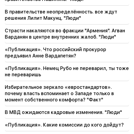
соглашения ТРИПП между Арменией и США
В правительстве неопределённость. все ждут
20:30
решения Лилит Макунц. "Люди"
США готовятся к ядерной войне: Новые
аресты и репрессии (видео)
Страсти накаляются во фракции "Армения". Агван
Варданян в центре внутренних жалоб. "Люди"
20:10
Зарождение Академии наук Армении: От
«Публикация». Что российский прокурор
истоков цивилизации к вершинам советской
предъявил Анне Вардапетян?
науки - Новости
«Публикация». Немец Рубо не переварил, ты тоже
19:53
не переваришь
«Дрон с неизвестным взрывным
устройством» в аэропорту Лейпцига.
расследование началось
Избирательное зеркало «евростандартов».
почему власть вспоминает о Западе только в
момент собственного комфорта? "Факт"
19:47
Сильва Акопян сообщила о болезненной
утрате (Фото)
В МВД ожидаются кадровые изменения. "Люди"
19:32
«Публикация». Какие комиссии до кого дойдут?
Петра Баир подтвердила поддержку ПАСЕ