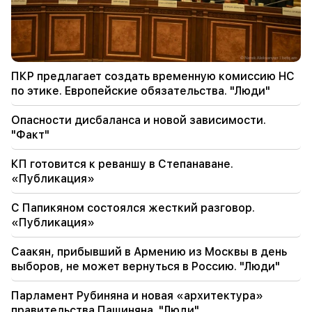
23:24
Они думали, что завоюют Иран, как Сирию, за
48 часов. Пезешкиан
ПКР предлагает создать временную комиссию НС
22:22
по этике. Европейские обязательства. "Люди"
В одном из домов на улице Закария Канакерцу
в Ереване произошел пожар.
Опасности дисбаланса и новой зависимости.
"Факт"
21:30
Это беспрецедентный позор. Меликян об
КП готовится к реваншу в Степанаване.
уголовном деле против Католикоса и
«Публикация»
судебном заседании (видео)
С Папикяном состоялся жесткий разговор.
20:56
Важный
«Публикация»
Остерегайтесь фейковых страниц и
интернет-мошенников, направленных на
Саакян, прибывший в Армению из Москвы в день
кражу банковских реквизитов (фото)
выборов, не может вернуться в Россию. "Люди"
20:41
Парламент Рубиняна и новая «архитектура»
КС принял вопрос о конституционности
правительства Пашиняна. "Люди"