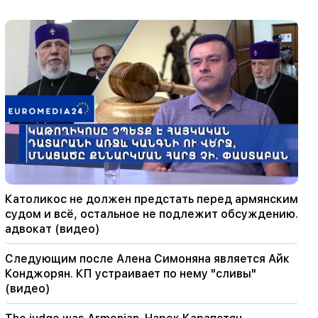
22:30
Католикос не должен предстать перед
армянским судом и всё, остальное не
подлежит обсуждению. адвокат (видео)
21:42
Стали известны подробности о жертвах
стрельбы в тайской школе
21:30
Куда делся требовательный тип армянина?
Карине Налчаджян о формировании
Католикос не должен предстать перед армянским
армянской психики, национального лица
судом и всё, остальное не подлежит обсуждению.
(видео)
адвокат (видео)
21:25
Следующим после Алена Симоняна является Айк
Ормузский пролив может потерять свое
Конджорян. КП устраивает по нему "сливы"
стратегическое значение
(видео)
20:30