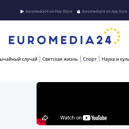
Euromedia24 on Play Store
Euromedia24 on App Sore
ычайный случай
Светская жизнь
Спорт
Наука и кул