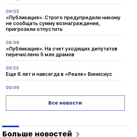
09:05
«Публикация». Строго предупредили никому
не сообщать сумму вознаграждения,
пригрозили отпустить
08:59
«Публикация». На счет уходящих депутатов
перечислено 5 млн драмов
00:23
Еще 6 лет и навсегда в «Реале» Винисиус
00:09
Тайфун «Дельфин» движется в сторону
Китая. до 30 миллионов человек находятся в
Все новости
опасности
23:07
Комитас, Чайковский, Беттинелли и другие:
«Музыкальный мост» в исполнении
Больше новостей
арцахского «Вараракна»