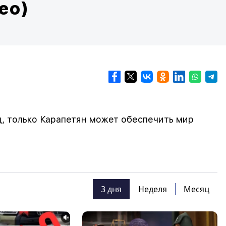
ео)
ц, только Карапетян может обеспечить мир
3 дня
Неделя
Месяц