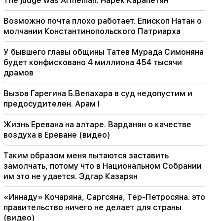
The judge was Armenian. Нарек Карапетян
Следующим после Алена Симоняна является
Айк Конджорян. КП устраивает по нему
"сливы" (видео)
Возможно почта плохо работает. Епископ Натан о
молчании Константинопольского Патриарха
20:17
С 10 августа изменится порядок движения на
У бывшего главы общины Татев Мурада Симоняна
проспекте Саят-Нова.
будет конфисковано 4 миллиона 454 тысячи
драмов
20:00
Это была неописуемая гордость, когда в Баку
Вызов Гарегина Б.Вепахара в суд недопустим и
прозвучал Государственный гимн РА. Жанна
предосудителен. Арам I
Андреасян
Жизнь Еревана на алтаре. Варданян о качестве
19:50
воздуха в Ереване (видео)
Россия сбила военный поезд с
«Искандером». Судья по делу Вехапара взял
Таким образом меня пытаются заставить
самоотвод (видео)
замолчать, потому что в Национальном Собрании
им это не удается. Эдгар Казарян
19:38
The judge was Armenian. Нарек Карапетян
«Иннаду» Кочаряна, Саргсяна, Тер-Петросяна. это
правительство ничего не делает для страны
19:17
Важный
(видео)