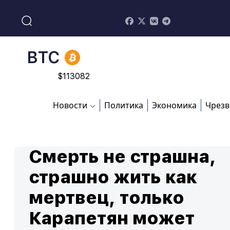
$
213.76
BNB
$
870.47
BTC
$
113082
Новости
Политика
Экономика
Чрезв
Смерть не страшна,
страшно жить как
мертвец, только
Карапетян может