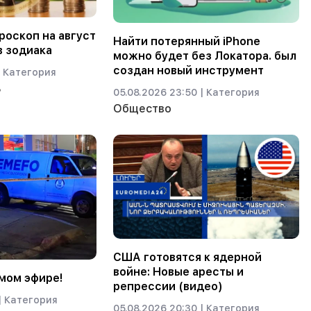
оскоп на август
Найти потерянный iPhone
в зодиака
можно будет без Локатора. был
создан новый инструмент
Категория
ь
05.08.2026 23:50 |
Категория
Общество
США готовятся к ядерной
войне: Новые аресты и
мом эфире!
репрессии (видео)
|
Категория
05.08.2026 20:30 |
Категория