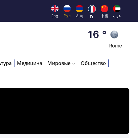
Beijing
23 °
Eng
Рус
Հայ
中國
عرب
Fr
Brussels
16 °
Rome
23 °
ьтура
Медицина
Мировые
Общество
Madrid