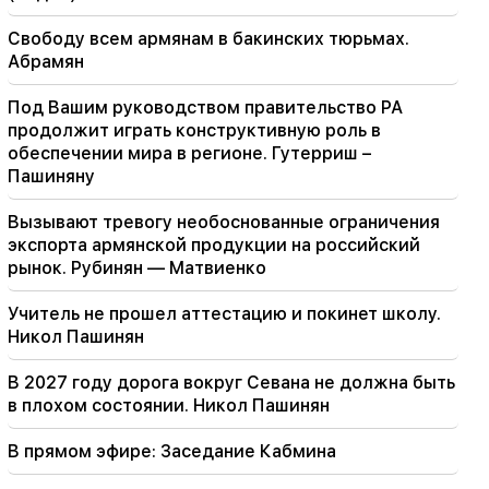
Возможно почта плохо работает. Епископ
Натан о молчании Константинопольского
Свободу всем армянам в бакинских тюрьмах.
Патриарха
Абрамян
19:01
Под Вашим руководством правительство РА
В США Facebook и Instagram оштрафовали на
продолжит играть конструктивную роль в
567 миллионов долларов
обеспечении мира в регионе. Гутерриш –
Пашиняну
18:51
В Минводах приостановлен незаконный
Вызывают тревогу необоснованные ограничения
перевод 16 миллионов рублей в Армению
экспорта армянской продукции на российский
рынок. Рубинян — Матвиенко
18:30
У бывшего главы общины Татев Мурада
Учитель не прошел аттестацию и покинет школу.
Симоняна будет конфисковано 4 миллиона
Никол Пашинян
454 тысячи драмов
В 2027 году дорога вокруг Севана не должна быть
18:19
в плохом состоянии. Никол Пашинян
В Беларуси отсутствует система управления
СССР. Лукашенко
В прямом эфире: Заседание Кабмина