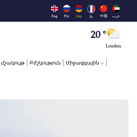
Moscow
45 °
Eng
Рус
Հայ
中國
عرب
Fr
Dubai
20 °
London
26 °
 մշակույթ
Բժշկություն
Միջազգային
Beijing
23 °
Brussels
16 °
Rome
23 °
Madrid