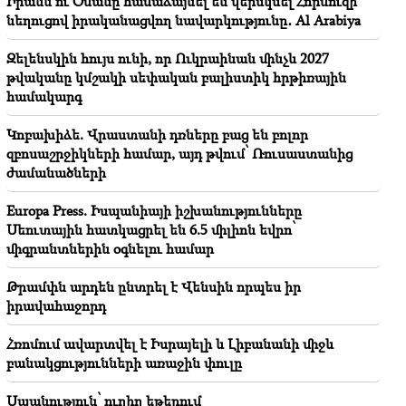
Իրանն ու Օմանը համաձայնել են վերսկսել Հորմուզի
նեղուցով իրականացվող նավարկությունը․ Al Arabiya
20:21
Եթե նման գործելակերպը շարունակվի ՌԴ-ն իր
Զելենսկին հույս ունի, որ Ուկրաինան մինչև 2027
զբոսաշրջիկներին խորհուրդ կտա չայցելել
թվականը կմշակի սեփական բալիստիկ հրթիռային
Հայաստան. Մատվիենկո
համակարգ
20:05
Կոբախիձե. Վրաստանի դռները բաց են բոլոր
Նոր մեղադրանք՝ Գագիկ Ծառուկյանին. Թրամփը
զբոսաշրջիկների համար, այդ թվում՝ Ռուսաստանից
ընտրել է իր իրավահաջորդին (տեսանյութ)
ժամանածների
19:46
Europa Press. Իսպանիայի իշխանությունները
Գումարը կհոսի այս կենդանակերպի նշանների
Սեուտային հատկացրել են 6.5 միլիոն եվրո՝
ձեռքը. ո՞վ կհարստանա
միգրանտներին օգնելու համար
19:37
Կարևոր
Թրամփն արդեն ընտրել է Վենսին որպես իր
Ազատություն Բաքվի բանտերում գտնվող բոլոր
իրավահաջորդ
հայերին․ Աբրահամյան
Հռոմում ավարտվել է Իսրայելի և Լիբանանի միջև
19:28
Կարևոր
բանակցությունների առաջին փուլը
Ձեր առաջնորդությամբ ՀՀ Կառավարությունը
կշարունակի կառուցողական դեր խաղալ
Սպանություն՝ ուղիղ եթերում