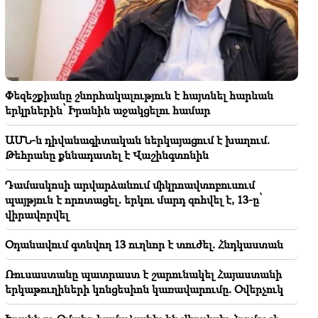
21:48
Երևանի ավտոբուսային երթուղիներում
փոփոխություններ են եղել
21:30
Զոհասեղանին երևանցու կյանքն է․ Վարդանյանը՝
Փեզեշքիանը շնորհակալություն է հայտնել հարևան
Երևանի օդի որակի մասին (տեսանյութ)
երկրներին՝ Իրանին աջակցելու համար
21:16
ԱՄՆ-ն դիվանագիտական ներկայացում է խաղում.
Այս ձևով ինձ փորձում են լռեցնել, քանի որ ԱԺ-ում
Թեհրանը քննադատել է Վաշինգտոնին
դա նրանց չի հաջողվում․ Էդգար Ղազարյան
Դամասկոսի արվարձանում միկրոավտոբուսում
20:50
պայթյուն է որոտացել․ երկու մարդ զոհվել է, 13-ը՝
Կոչ ենք անում իշխանություններին առաջնորդվել
վիրավորվել
բացառապես օրինականության սկզբունքներով.
բարձրաստիճան հոգեւորականների
Օդանավում գտնվող 13 ուղևոր է տուժել. Հնդկաստան
հայտարարությունը
Ռուսաստանը պատրաստ է շարունակել Հայաստանի
20:30
երկաթուղիների կոնցեսիոն կառավարումը. Օվերչուկ
Քոչարյանի, Սարգսյանի, Տեր-Պետրոսյանի
«ինադու». էս իշխանությունը հանուն երկրի ոչինչ չի
անում (տեսանյութ)