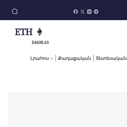
$
113082
ADA
$
0.868816
ETH
$
4608.63
SOL
Լրահոս
Քաղաքական
Տնտեսական
$
213.76