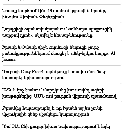
տարածաշրջանային խաղաղության գործում.
Գուտերեշը՝ Փաշինյանին
Նրանք կարծում էին՝ 48 ժամում կգրավեն Իրանը,
ինչպես Սիրիան. Փեզեշքիան
18:35
Ռուսաստանը պատրաստ է շարունակել
Լայպցիգի օդանավակայանում «անհայտ պայթուցիկ
Հայաստանի երկաթուղիների կոնցեսիոն
սարքով դրոն». սկսվել է հետաքննությունը
կառավարումը. Օվերչուկ
Իրանի և Օմանի միջև Հորմուզի նեղուցի շուրջ
18:21
բանակցություններում մնացել է «մեկ-երկու հարց»․ Al
Հայաստանյան ապրանքների՝ ՌԴ շուկա
Jazeera
արտահանման անհիմն սահմանափակումները
մտահոգիչ են. Ռուբինյանը՝ Մատվիենկոյին
Դուբայի Duty Free-ն այժմ թույլ է տալիս գնումներ
կատարել կրիպտոարժույթով
ԱՀԿ-ն կոչ է անում մարդկանց խուսափել տզերի
խայթոցներից՝ ԱՄՆ-ում բուրբոն վիրուսի պատճառով
Թրամփը հայտարարել է, որ Իրանն այլևս չունի
միջուկային զենք մշակելու կարողություն
Կիմ Չեն Ընի քույրը խիստ նախազգուշացում է հղել