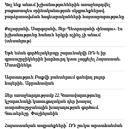
20:50
Կոչ ենք անում իշխանություններին առաջնորդվել
Կոչ ենք անում իշխանություններին առաջնորդվել
բացառապես օրինականության սկզբունքներով.
բացառապես օրինականության սկզբունքներով.
բարձրաստիճան հոգեւորականների հայտարարությունը
բարձրաստիճան հոգեւորականների
հայտարարությունը
Քոչարյանի, Սարգսյանի, Տեր-Պետրոսյանի «ինադու». էս
իշխանությունը հանուն երկրի ոչինչ չի անում
20:30
(տեսանյութ)
Քոչարյանի, Սարգսյանի, Տեր-Պետրոսյանի
«ինադու». էս իշխանությունը հանուն երկրի ոչինչ չի
Եթե նման գործելակերպը շարունակվի ՌԴ-ն իր
անում (տեսանյութ)
զբոսաշրջիկներին խորհուրդ կտա չայցելել Հայաստան.
Մատվիենկո
20:21
Եթե նման գործելակերպը շարունակվի ՌԴ-ն իր
զբոսաշրջիկներին խորհուրդ կտա չայցելել
Ազատություն Բաքվի բանտերում գտնվող բոլոր
Հայաստան. Մատվիենկո
հայերին․ Աբրահամյան
Ձեր առաջնորդությամբ ՀՀ Կառավարությունը
20:05
Նոր մեղադրանք՝ Գագիկ Ծառուկյանին. Թրամփը
կշարունակի կառուցողական դեր խաղալ
ընտրել է իր իրավահաջորդին (տեսանյութ)
տարածաշրջանային խաղաղության գործում.
Գուտերեշը՝ Փաշինյանին
19:46
Գումարը կհոսի այս կենդանակերպի նշանների
Հայաստանյան ապրանքների՝ ՌԴ շուկա արտահանման