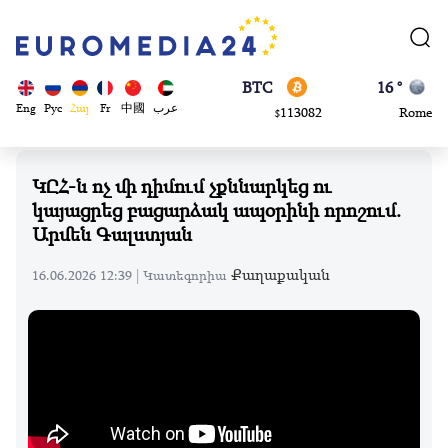
870.47
Brussels
$
BTC
16 °
113082
Rome
$
ADA
23 °
Eng
Рус
Հայ
Fr
中國
عرب
0.868816
Madrid
$
ԿԸՀ-ն ոչ մի դիմում չքննարկեց ու
կայացրեց բացարձակ ապօրինի որոշում.
Արմեն Գալստյան
Քաղաքական
16.06.2026 12:39 |
Կատեգորիա