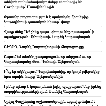
ձեռքը. ո՞վ կհարստանա
անհիմն սահմանափակումները մտահոգիչ են.
Ռուբինյանը՝ Մատվիենկոյին
19:37
Կարևոր
Ազատություն Բաքվի բանտերում գտնվող բոլոր
Թրամփը բացատրություն է պահանջել Հեգսեթից.
հայերին․ Աբրահամյան
Կաթողիկոսի դատական նիստը՝ վաղը
19:28
Վաղը մենք ԱԺ չենք գալու, գնալու ենք դատարան՝ ի
Կարևոր
Ձեր առաջնորդությամբ ՀՀ Կառավարությունը
աջակցություն Վեհափառի. Նարեկ Կարապետյան
կշարունակի կառուցողական դեր խաղալ
տարածաշրջանային խաղաղության գործում.
ՈՒՂԻՂ․ Նարեկ Կարապետյանի ճեպազրույցը
Գուտերեշը՝ Փաշինյանին
Ուզում եմ տեսնել քաղաքացուն, որ անրջում ա, որ
18:35
Կարապետյանը մնա․ Վահագն Ալեքսանյան
Ռուսաստանը պատրաստ է շարունակել
Հայաստանի երկաթուղիների կոնցեսիոն
Ի՞նչ եք ակնկալում Վարդևանյանից, որ կողմ քվերակեք
կառավարումը. Օվերչուկ
նրա օգտին․ հարց՝ Ալեքսանյանին
18:21
Իրենք պետք է կարողանան խլել, պայքարում ենք իրենց
Հայաստանյան ապրանքների՝ ՌԴ շուկա
ապօրինությունների դեմ. Սամվել Կարապետյան
արտահանման անհիմն սահմանափակումները
մտահոգիչ են. Ռուբինյանը՝ Մատվիենկոյին
Նիկոլ Փաշինյանը աշխատանքային այցով գտնվում է