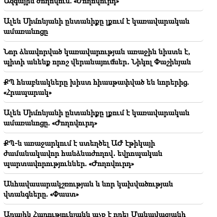
Ազգային ժողովում. «Ժողովուրդ»
Վաղարշապատաում հավասար է 37-ին խեղդամահ
անելուն. Գեղամ Մանուկյան
Ալեն Սիմոնյանի ընտանիքը լքում է կառավարական
ամառանոցը
13:36
Ձեզնից ոչ մեկը չասաց՝ էս ի՞նչ եք անում,
քաղաքական որոշումնե՞ր եք կայացնում. Թունյանը՝
Նոր ձևավորված կառավարության առաջին նիստն է,
ԵԱՏՄ-ի մասին
պիտի անենք որոշ վերանայումներ․ Նիկոլ Փաշինյան
13:32
ՔՊ հնաբնակները խիստ հիասթափված են նորերից.
Չհամարձակվեք ձեր միլիոնները ճոճել ժողովրդի
«Հրապարակ»
գլխին, որը Ղարաբաղի համար տվել է
ամենաթանկը՝ իր որդիներին
Ալեն Սիմոնյանի ընտանիքը լքում է կառավարական
ամառանոցը. «Ժողովուրդ»
13:08
Ինչ ունեցվածքով հեռացավ ԱԺ-ից Հայկ
ՔՊ-ն առաջարկում է ստեղծել ԱԺ էթիկայի
Սարգսյանը․ Ինչպես են վերաբաշխվել
ժամանակավոր հանձնաժողով․ եվրոպական
աշխատասենյակները ԱԺ-ում
պարտավորություններ. «Ժողովուրդ»
12:17
Անհավասարակշռության և նոր կախվածության
Reuters. Հորմուզի նեղուցով տարանցիկ
վտանգները. «Փաստ»
փոխադրումները այս շաբաթ կրճատվել են մեկ
երրորդով
Արայիկ Հարությունյանն աչք է դրել Մանավազյանի