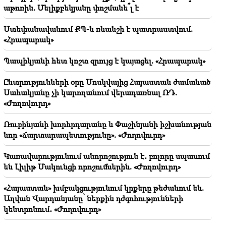
աթոռին. Մելիքբեկյանը փոշմանե՞լ է
11:32
«Առաջինը Արամն էր.. էս պարագայում
Ստեփանավանում ՔՊ-ն ռևանշի է պատրաստվում.
Վարդեւանյան». Ղազինյան
«Հրապարակ»
11:27
Պապիկյանի հետ կոշտ զրույց է կայացել. «Հրապարակ»
Քաջություն ունեցեք ու փորձեք Ալիևի քթից բերել,
երբ Արցախում ջնջվում է հայկական հետքը.
Ընտրությունների օրը Մոսկվայից Հայաստան ժամանած
Գալստյան
Սահակյանը չի կարողանում վերադառնալ ՌԴ.
«Ժողովուրդ»
11:25
Ի՞նչ կա ձեր կառավարության նիստերից, ո՞ր երկիր
Ռուբինյանի խորհրդարանը և Փաշինյանի իշխանության
եք ուղարկում հաստատված հարցերը.
նոր «ճարտարապետությունը». «Ժողովուրդ»
Հովհաննիսյան
Կառավարությունում անորոշություն է․ բոլորը սպասում
են Լիլիթ Մակունցի որոշումներին. «Ժողովուրդ»
«Հայաստան» խմբակցությունում կրքերը թեժանում են.
Աղվան Վարդանյանը՝ ներքին դժգոհությունների
կենտրոնում․ «Ժողովուրդ»