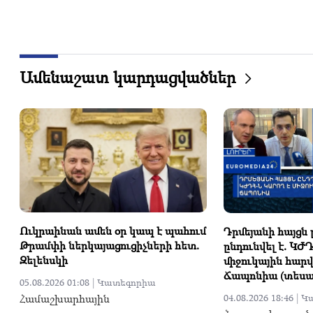
Ամենաշատ կարդացվածներ
Ուկրաինան ամեն օր կապ է պահում
Դրմեյանի հայցն
Թրամփի ներկայացուցիչների հետ.
ընդունվել է. ԿԺ
Զելենսկի
միջուկային հարվ
Ճապոնիա (տեսան
05.08.2026 01:08 |
Կատեգորիա
Համաշխարհային
04.08.2026 18:46 |
Կ