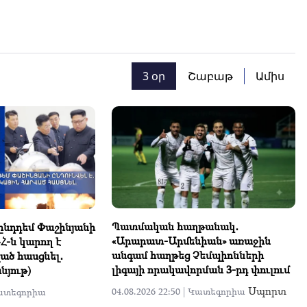
3 օր
Շաբաթ
Ամիս
Պատմական հաղթանակ․
 ընդդեմ Փաշինյանի
«Արարատ-Արմենիան» առաջին
ԴՀ-ն կարող է
անգամ հաղթեց Չեմպիոնների
ած հասցնել․
լիգայի որակավորման 3-րդ փուլում
յութ)
Սպորտ
04.08.2026 22:50 |
Կատեգորիա
ատեգորիա