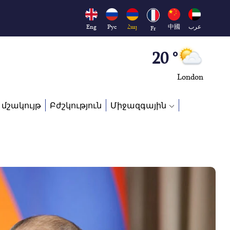
Moscow
45 °
Eng
Рус
Հայ
中國
عرب
Fr
Dubai
20 °
London
26 °
 մշակույթ
Բժշկություն
Միջազգային
Beijing
23 °
Brussels
16 °
Rome
23 °
Madrid