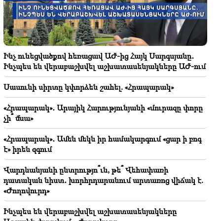
խոսեք նախընտրական քարոզարշավի մասին
14:13
Ես հորս դիահերձարաններում եմ փնտրել, և դուք
ասում եք՝ էդ տուրբոգեներատորն ավելի կարևո՞ր է
Ինչ ունեցվածքով հեռացավ ԱԺ-ից Հայկ Սարգսյանը․
ԼՂ-ի համար
Ինչպես են վերաբաշխվել աշխատասենյակները ԱԺ-ում
14:11
Սասունի սիրտը կփորձեն շահել. «Հրապարակ»
Պատրա՞ստ եք ԵԱՏՄ-ից դուրս գալ, ավելի լավ տե՞ղ
եք գտել. Քրիստինե Վարդանյան
«Հրապարակ»․ Արայիկ Հարությունյանի «մուրազը փորը
չի՞ մնա»
14:05
Դուք ուզում եք ժողովրդին գործի ընդունել ձեզ մոտ,
«Հրապարակ»․ Ամեն մեկն իր համակարգում «ցար ի բոգ
իսկ մենք՝ գործի ընդունվել ժողովրդի մոտ
է» իրեն զգում
13:42
Վարդևանյանի ընտրությո՞ւն, թե՞ Վեհափառի
Արցախը չկա, Ադրբեջանի զորքը ՀՀ-ում է,
դատական նիստ․ խորհրդարանում արտառոց վիճակ է.
Թուրքիան պաշտպանում է Ադրբեջանի շահերը
«Ժողովուրդ»
13:40
Ինչպես են վերաբաշխվել աշխատասենյակները
Այն, ինչ որ այսօր տեղի կունենա