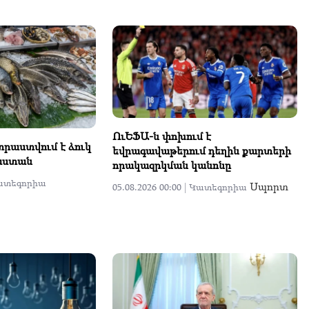
ՈւԵՖԱ-ն փոխում է
րաստվում է ձուկ
եվրագավաթերում դեղին քարտերի
աստան
որակազրկման կանոնը
ատեգորիա
Սպորտ
05.08.2026 00:00 |
Կատեգորիա