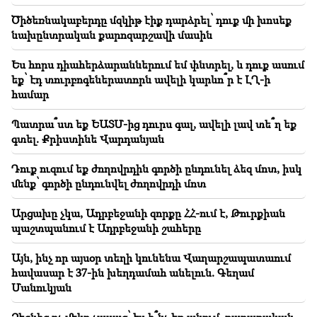
Ծիծեռնակաբերդը մզկիթ էիք դարձրել՝ դուք մի խոսեք
16:10
նախընտրական քարոզարշավի մասին
Հարց եմ ուղղում Նիկոլ Փաշինյանին և գլխավոր
դատախազին. քաղաքացի
Ես հորս դիահերձարաններում եմ փնտրել, և դուք ասում
եք՝ էդ տուրբոգեներատորն ավելի կարևո՞ր է ԼՂ-ի
16:00
համար
ՈՒՂԻՂ․ Ամենայն հայոց կաթողիկոսը կանչվել է
դատարան. ապօրինի քրեական հետապնդման
շուրջ նոր զարգացումներ
Պատրա՞ստ եք ԵԱՏՄ-ից դուրս գալ, ավելի լավ տե՞ղ եք
գտել. Քրիստինե Վարդանյան
Դուք ուզում եք ժողովրդին գործի ընդունել ձեզ մոտ, իսկ
մենք՝ գործի ընդունվել ժողովրդի մոտ
Արցախը չկա, Ադրբեջանի զորքը ՀՀ-ում է, Թուրքիան
պաշտպանում է Ադրբեջանի շահերը
Այն, ինչ որ այսօր տեղի կունենա Վաղարշապատաում
հավասար է 37-ին խեղդամահ անելուն. Գեղամ
Մանուկյան
Ձեզնից ոչ մեկը չասաց՝ էս ի՞նչ եք անում, քաղաքական