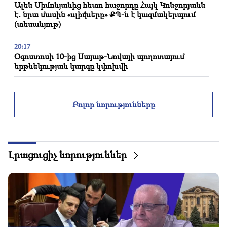
Ալեն Սիմոնյանից հետո հաջորդը Հայկ Կոնջորյանն
է․ նրա մասին «սլիվները» ՔՊ-ն է կազմակերպում
(տեսանյութ)
20:17
Օգոստոսի 10-ից Սայաթ-Նովայի պողոտայում
երթևեկության կարգը կփոխվի
20:00
Աննկարագրելի հպարտություն էր, երբ Բաքվում
Բոլոր նորությունները
հնչեց ՀՀ օրհներգը․ Ժաննա Անդրեասյան
19:50
ՌԴ-ն «Իսկանդերով» խոցել է զինվորական
գնացքը.Վեհափառի գործով դատավորն
Լրացուցիչ նորություններ
ինքնաբացարկ հայտնեց (տեսանյութ)
19:38
Դատավորը հայ էր․ Նարեկ Կարապետյան
19:17
Կարևոր
Երևի փոստը լավ չի աշխատում․ Նաթան սրբազանը՝