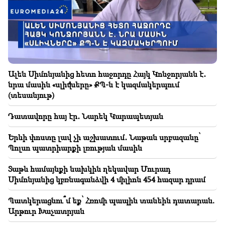
Պոլսո պատրիարքի լռության մասին
19:01
ԱՄՆ-ում Facebook-ին և Instagram-ին տուգանել են
567 մլն դոլարով
18:51
Ալեն Սիմոնյանից հետո հաջորդը Հայկ Կոնջորյանն է․
Մինվոդիում կասեցվել է 16 միլիոն ռուբլու
նրա մասին «սլիվները» ՔՊ-ն է կազմակերպում
անօրինական տեղափոխումը Հայաստան
(տեսանյութ)
18:30
Դատավորը հայ էր․ Նարեկ Կարապետյան
Տաթև համայնքի նախկին ղեկավար Մուրադ
Սիմոնյանից կբռնագանձվի 4 միլիոն 454 հազար
Երևի փոստը լավ չի աշխատում․ Նաթան սրբազանը՝
դրամ
Պոլսո պատրիարքի լռության մասին
18:19
Տաթև համայնքի նախկին ղեկավար Մուրադ
Բելառուսին պակասում է ԽՍՀՄ-ի կառավարման
Սիմոնյանից կբռնագանձվի 4 միլիոն 454 հազար դրամ
համակարգը. Լուկաշենկո
Պատկերացնու՞մ եք՝ Հռոմի պապին տանեին դատարան.
18:08
Արթուր Խաչատրյան
Մեկ ամսում՝ ավելի քան 400 հազար քմ ոչնչացված