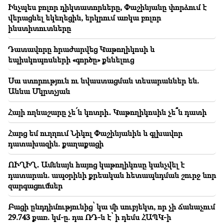
պահեստ․ հարյուրավոր ձեռնարկատերեր են տուժել
Ինչպես բոլոր դիկտատորները, Փաշինյանը փորձում է
վերացնել եկեղեցին, երկրում առկա բոլոր
17:09
ինստիտուտները
Պատկերացնու՞մ եք՝ Հռոմի պապին տանեին
դատարան. Արթուր Խաչատրյան
Դատավորը հրաժարվեց Կաթողիկոսի և
եպիսկոպոսների «գործը» քննելուց
17:01
Ինչպես բոլոր դիկտատորները, Փաշինյանը
Սա ստորություն ու նվաստացման տեսարաններ են.
փորձում է վերացնել եկեղեցին, երկրում առկա
Աննա Մկրտչյան
բոլոր ինստիտուտները
Հայի ողնաշարը չե՛ն կոտրի․ Կաթողիկոսին չե՞ն դատի
16:59
Դատավորը հրաժարվեց Կաթողիկոսի և
Հարց եմ ուղղում Նիկոլ Փաշինյանին և գլխավոր
եպիսկոպոսների «գործը» քննելուց
դատախազին. քաղաքացի
16:13
ՈՒՂԻՂ․ Ամենայն հայոց կաթողիկոսը կանչվել է
Սա ստորություն ու նվաստացման տեսարաններ են.
դատարան. ապօրինի քրեական հետապնդման շուրջ նոր
Աննա Մկրտչյան
զարգացումներ
16:11
Բացի ընդդիմությունից՝ կա մի սուբյեկտ, որ չի ճանաչում
Հայի ողնաշարը չե՛ն կոտրի․ Կաթողիկոսին չե՞ն
29.743 քառ. կմ-ը. դա ՌԴ-ն է՝ ի դեմս ՀԱՊԿ-ի
դատի