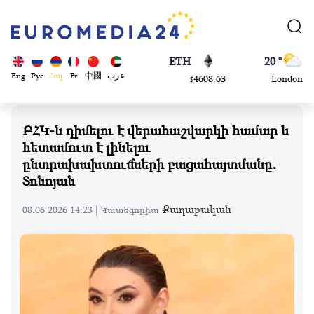
113082
Moscow
$
ADA
45 °
0.868816
Dubai
$
ETH
20 °
Eng
Рус
Հայ
Fr
中國
عرب
4608.63
London
$
SOL
26 °
213.76
Beijing
$
ԲՀԿ-ն դիմելու է վերահաշվարկի համար և
23 °
հետամուտ է լինելու
Brussels
ընտրախախտումների բացահայտմանը․
16 °
Տոնոյան
Rome
23 °
Քաղաքական
08.06.2026 14:23 |
Կատեգորիա
Madrid