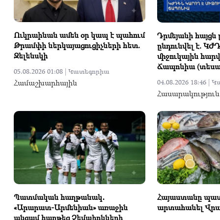
Ուկրաինան ամեն օր կապ է պահում
Դրմեյանի հայցն
Թրամփի ներկայացուցիչների հետ.
ընդունվել է. ԿԺ
Զելենսկի
միջուկային հարվ
Ճապոնիա (տեսան
05.08.2026 01:08 |
Կատեգորիա
Համաշխարհային
04.08.2026 18:46 |
Կ
Հասարակություն
Պատմական հաղթանակ․
Հայաստանը պատ
«Արարատ-Արմենիան» առաջին
արտահանել Վր
անգամ հաղթեց Չեմպիոնների