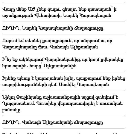
բացառապես օրինականության սկզբունքներով.
բարձրաստիճան հոգեւորականների
Վաղը մենք ԱԺ չենք գալու, գնալու ենք դատարան՝ ի
հայտարարությունը
աջակցություն Վեհափառի. Նարեկ Կարապետյան
20:30
ՈՒՂԻՂ․ Նարեկ Կարապետյանի ճեպազրույցը
Քոչարյանի, Սարգսյանի, Տեր-Պետրոսյանի
«ինադու». էս իշխանությունը հանուն երկրի ոչինչ չի
Ուզում եմ տեսնել քաղաքացուն, որ անրջում ա, որ
անում (տեսանյութ)
Կարապետյանը մնա․ Վահագն Ալեքսանյան
Ի՞նչ եք ակնկալում Վարդևանյանից, որ կողմ քվերակեք
նրա օգտին․ հարց՝ Ալեքսանյանին
Իրենք պետք է կարողանան խլել, պայքարում ենք իրենց
ապօրինությունների դեմ. Սամվել Կարապետյան
Նիկոլ Փաշինյանը աշխատանքային այցով գտնվում է
Ղրղզստանում. Պուտինը վերադասավորել է ռուսական
բանակը
ՈՒՂԻՂ․ Վահագն Ալեքսանյանի ճեպազրույցը