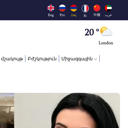
Moscow
45 °
Eng
Рус
Հայ
中國
عرب
Fr
Dubai
20 °
London
26 °
 մշակույթ
Բժշկություն
Միջազգային
Beijing
23 °
Brussels
16 °
Rome
23 °
Madrid