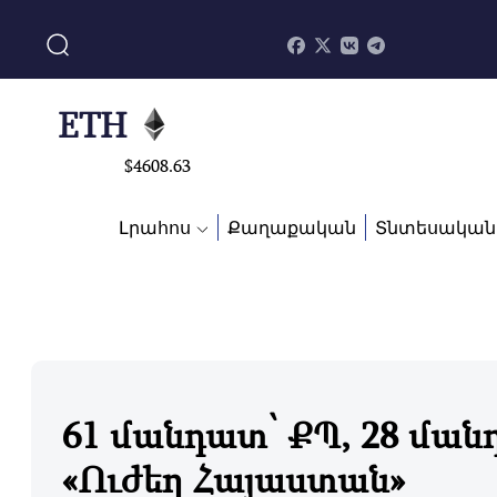
$
113082
ADA
$
0.868816
ETH
$
4608.63
SOL
Լրահոս
Քաղաքական
Տնտեսական
$
213.76
61 մանդատ՝ ՔՊ, 28 ման
«Ուժեղ Հայաստան»