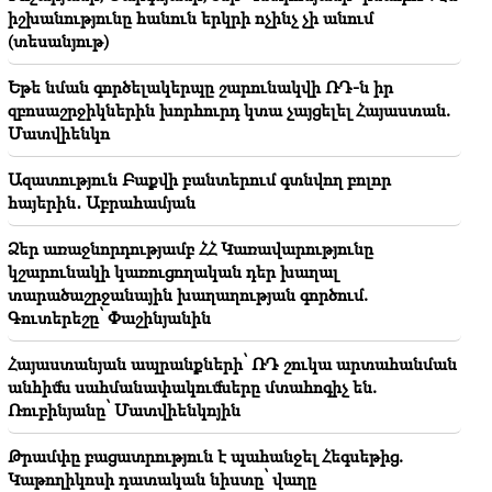
իշխանությունը հանուն երկրի ոչինչ չի անում
Գարեգին Բ Վեփահառին դատարան կանչելն
(տեսանյութ)
անընդունելի է եւ դատապարտելի. Արամ Ա
Եթե նման գործելակերպը շարունակվի ՌԴ-ն իր
22:09
զբոսաշրջիկներին խորհուրդ կտա չայցելել Հայաստան.
Խոշոր հրդեհ՝ Երևանի Սիլիկյան թաղամասի
Մատվիենկո
հարևանությամբ գտնվող աղբավայրում
Ազատություն Բաքվի բանտերում գտնվող բոլոր
21:48
հայերին․ Աբրահամյան
Երևանի ավտոբուսային երթուղիներում
փոփոխություններ են եղել
Ձեր առաջնորդությամբ ՀՀ Կառավարությունը
կշարունակի կառուցողական դեր խաղալ
21:30
տարածաշրջանային խաղաղության գործում.
Զոհասեղանին երևանցու կյանքն է․ Վարդանյանը՝
Երևանի օդի որակի մասին (տեսանյութ)
Գուտերեշը՝ Փաշինյանին
Հայաստանյան ապրանքների՝ ՌԴ շուկա արտահանման
21:16
Այս ձևով ինձ փորձում են լռեցնել, քանի որ ԱԺ-ում
անհիմն սահմանափակումները մտահոգիչ են.
դա նրանց չի հաջողվում․ Էդգար Ղազարյան
Ռուբինյանը՝ Մատվիենկոյին
Թրամփը բացատրություն է պահանջել Հեգսեթից.
20:50
Կոչ ենք անում իշխանություններին առաջնորդվել
Կաթողիկոսի դատական նիստը՝ վաղը