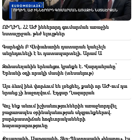
Անահիտ Կիրակոսյանի ու նախկին ամուսինու
թանկարժեք նվերը՝ դստեր հարսանիքին
(տեսանյութ)
ՈՒՂԻՂ․ ՀՀ ԱԺ իններորդ գումարման առաջին
23:58
նստաշրջան. թեժ ելույթներ
Փեզեշքիանը շնորհակալություն է հայտնել հարևան
երկրներին՝ Իրանին աջակցելու համար
Գարեգին Բ Վեփահառին դատարան կանչելն
անընդունելի է եւ դատապարտելի. Արամ Ա
23:28
ԱՄՆ-ն դիվանագիտական ներկայացում է խաղում.
Զոհասեղանին երևանցու կյանքն է․ Վարդանյանը՝
Թեհրանը քննադատել է Վաշինգտոնին
Երևանի օդի որակի մասին (տեսանյութ)
23:12
Այս ձևով ինձ փորձում են լռեցնել, քանի որ ԱԺ-ում դա
Դամասկոսի արվարձանում միկրոավտոբուսում
նրանց չի հաջողվում․ Էդգար Ղազարյան
պայթյուն է որոտացել․ երկու մարդ զոհվել է, 13-ը՝
վիրավորվել
Կոչ ենք անում իշխանություններին առաջնորդվել
բացառապես օրինականության սկզբունքներով.
22:58
բարձրաստիճան հոգեւորականների
Օդանավում գտնվող 13 ուղևոր է տուժել.
հայտարարությունը
Հնդկաստան
Քոչարյանի, Սարգսյանի, Տեր-Պետրոսյանի «ինադու». էս
22:15