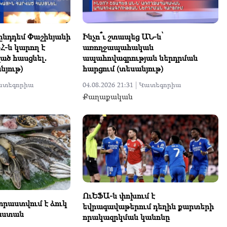
 ընդդեմ Փաշինյանի
Ինչո՞ւ շտապեց ԱՆ-ն՝
ԴՀ-ն կարող է
առողջապահական
ած հասցնել․
ապահովագրության ներդրման
յութ)
հարցում (տեսանյութ)
ատեգորիա
04.08.2026 21:31 |
Կատեգորիա
Քաղաքական
ՈւԵՖԱ-ն փոխում է
րաստվում է ձուկ
եվրագավաթերում դեղին քարտերի
աստան
որակազրկման կանոնը