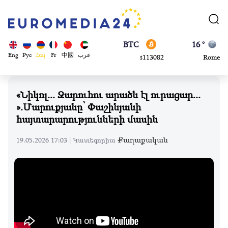
870.47
Brussels
$
BTC
16 °
113082
Rome
$
ADA
23 °
Eng
Рус
Հայ
Fr
中國
عرب
0.868816
Madrid
$
«Նիկոլ... Զարուհու արածն էլ ուրացար...
».Մարուքյանը՝ Փաշինյանի
հայտարարությունների մասին
Քաղաքական
19.05.2026 17:03 |
Կատեգորիա