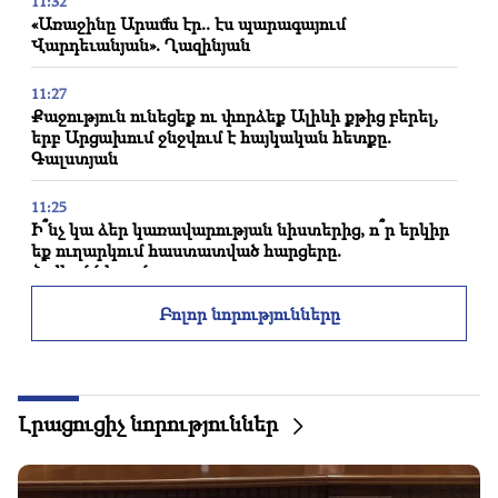
11:32
«Առաջինը Արամն էր.. էս պարագայում
Վարդեւանյան». Ղազինյան
11:27
Քաջություն ունեցեք ու փորձեք Ալիևի քթից բերել,
երբ Արցախում ջնջվում է հայկական հետքը.
Գալստյան
11:25
Ի՞նչ կա ձեր կառավարության նիստերից, ո՞ր երկիր
եք ուղարկում հաստատված հարցերը.
Հովհաննիսյան
Բոլոր նորությունները
11:10
Եկել էիք «հեղափոՂություն» անելու, բայց միայն
փողով հեղափոխություն չես անի․ Գարիկ
Սարգսյան
Լրացուցիչ նորություններ
11:09
Հայաստանը հասկանում է, որ միաժամանակ ԵԱՏՄ
և ԵՄ անդամ լինելը հնարավոր չէ․ Նիկոլ Փաշինյան