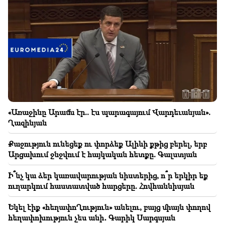
10:52
Պարոն Ռուբինյան, մեզ համար Ռուսաստանը
սպառնալիք չէ. Իշխան Սաղաթելյան
10:37
ՈՒՂԻՂ․ Լարված հարաբերությունների ֆոնին՝
Փաշինյանը մասնակցում է ԵԱՏՄ նիստին
10:06
ՈՒՂԻՂ․ ՀՀ ԱԺ իններորդ գումարման առաջին
«Առաջինը Արամն էր.. էս պարագայում Վարդեւանյան».
նստաշրջան. թեժ ելույթներ
Ղազինյան
09:45
Քաջություն ունեցեք ու փորձեք Ալիևի քթից բերել, երբ
Ամենուրեք պետք է պաշտպանել Հայոց Եկեղեցին,
Արցախում ջնջվում է հայկական հետքը. Գալստյան
բայց այս ամենին վերջ տալու ճանապարհն
իշխանափոխությունն է. Տիգրան Աբրահամյան
Ի՞նչ կա ձեր կառավարության նիստերից, ո՞ր երկիր եք
ուղարկում հաստատված հարցերը. Հովհաննիսյան
09:28
Սասունի սիրտը կփորձեն շահել. «Հրապարակ»
Եկել էիք «հեղափոՂություն» անելու, բայց միայն փողով
հեղափոխություն չես անի․ Գարիկ Սարգսյան
09:11