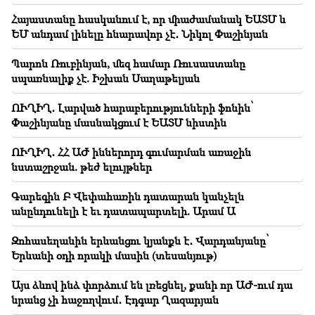
«Հրապարակ»․ Արայիկ Հարությունյանի «մուրազը
Հայաստանը հասկանում է, որ միաժամանակ ԵԱՏՄ և
փորը չի՞ մնա»
ԵՄ անդամ լինելը հնարավոր չէ․ Նիկոլ Փաշինյան
08:42
Պարոն Ռուբինյան, մեզ համար Ռուսաստանը
«Հրապարակ»․ Ամեն մեկն իր համակարգում «ցար ի
սպառնալիք չէ. Իշխան Սաղաթելյան
բոգ է» իրեն զգում
ՈՒՂԻՂ․ Լարված հարաբերությունների ֆոնին՝
08:19
Փաշինյանը մասնակցում է ԵԱՏՄ նիստին
Վարդևանյանի ընտրությո՞ւն, թե՞ Վեհափառի
դատական նիստ․ խորհրդարանում արտառոց
ՈՒՂԻՂ․ ՀՀ ԱԺ իններորդ գումարման առաջին
վիճակ է. «Ժողովուրդ»
նստաշրջան. թեժ ելույթներ
08:00
Գարեգին Բ Վեփահառին դատարան կանչելն
Ինչպես են վերաբաշխվել աշխատասենյակները
Ազգային ժողովում. «Ժողովուրդ»
անընդունելի է եւ դատապարտելի. Արամ Ա
Զոհասեղանին երևանցու կյանքն է․ Վարդանյանը՝
00:57
Երևանի օդի որակի մասին (տեսանյութ)
«Ռեալը» հայտարարել է Յան Դիոմանդեի
տրանսֆերի մասին․ պաշտոնական
Այս ձևով ինձ փորձում են լռեցնել, քանի որ ԱԺ-ում դա
նրանց չի հաջողվում․ Էդգար Ղազարյան
00:24
Անահիտ Կիրակոսյանի ու նախկին ամուսինու