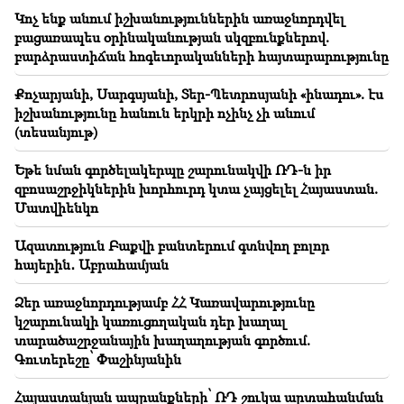
թանկարժեք նվերը՝ դստեր հարսանիքին
Կոչ ենք անում իշխանություններին առաջնորդվել
(տեսանյութ)
բացառապես օրինականության սկզբունքներով.
բարձրաստիճան հոգեւորականների հայտարարությունը
23:58
Փեզեշքիանը շնորհակալություն է հայտնել հարևան
Քոչարյանի, Սարգսյանի, Տեր-Պետրոսյանի «ինադու». էս
երկրներին՝ Իրանին աջակցելու համար
իշխանությունը հանուն երկրի ոչինչ չի անում
(տեսանյութ)
23:28
ԱՄՆ-ն դիվանագիտական ներկայացում է խաղում.
Եթե նման գործելակերպը շարունակվի ՌԴ-ն իր
Թեհրանը քննադատել է Վաշինգտոնին
զբոսաշրջիկներին խորհուրդ կտա չայցելել Հայաստան.
Մատվիենկո
23:12
Դամասկոսի արվարձանում միկրոավտոբուսում
Ազատություն Բաքվի բանտերում գտնվող բոլոր
պայթյուն է որոտացել․ երկու մարդ զոհվել է, 13-ը՝
հայերին․ Աբրահամյան
վիրավորվել
Ձեր առաջնորդությամբ ՀՀ Կառավարությունը
կշարունակի կառուցողական դեր խաղալ
տարածաշրջանային խաղաղության գործում.
Գուտերեշը՝ Փաշինյանին
Հայաստանյան ապրանքների՝ ՌԴ շուկա արտահանման