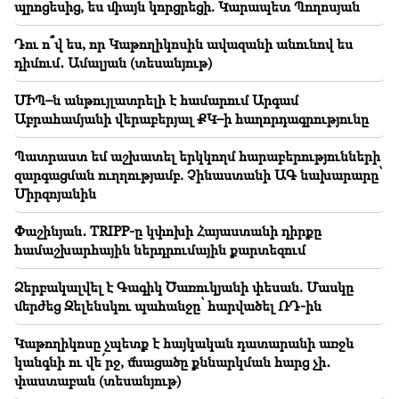
պրոցեսից, ես միայն կորցրեցի. Կարապետ Պողոսյան
Բազմաթիվ հասցեներում երկար ժամանակ գազ չի
լինելու
Դու ո՞վ ես, որ Կաթողիկոսին ավազանի անունով ես
դիմում․ Ամալյան (տեսանյութ)
23:50
Ի՞նչ եղանակ է սպասվում առաջիկա օրերին
ՄԻՊ–ն անթույլատրելի է համարում Արգամ
Աբրահամյանի վերաբերյալ ՔԿ–ի հաղորդագրությունը
23:18
Ինչ են կանխատեսում աստղերը մեզ համար.
Պատրաստ եմ աշխատել երկկողմ հարաբերությունների
աստղագուշակ 2026 թվականի օգոստոսի 10-16-ի
զարգացման ուղղությամբ. Չինաստանի ԱԳ նախարարը՝
համար
Միրզոյանին
23:01
Փաշինյան․ TRIPP-ը կփոխի Հայաստանի դիրքը
Ողբերգական դեպք՝ Երևանում
համաշխարհային ներդրումային քարտեզում
22:50
Ձերբակալվել է Գագիկ Ծառուկյանի փեսան. Մասկը
Ընդդիմադիրների վիճակը նախանձելի չէ. իրենց
մերժեց Զելենսկու պահանջը՝ հարվածել ՌԴ-ին
առաջ փորձառու դեմագոգներ են (տեսանյութ)
Կաթողիկոսը չպետք է հայկական դատարանի առջև
22:29
Կարևոր
կանգնի ու վե՛րջ, մնացածը քննարկման հարց չի․
Կարևոր չի ով ինչ ձեռք բերեց հերթական
փաստաբան (տեսանյութ)
քաղաքական պրոցեսից, ես միայն կորցրեցի.
Կարապետ Պողոսյան