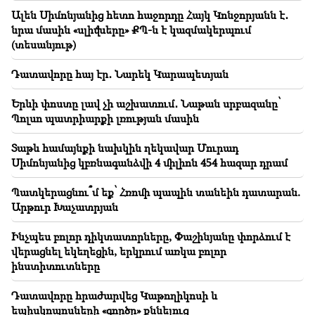
Ալեն Սիմոնյանից հետո հաջորդը Հայկ Կոնջորյանն է․
նրա մասին «սլիվները» ՔՊ-ն է կազմակերպում
22:09
(տեսանյութ)
2026 թվականի հունիսն ու հուլիսը Եվրոպայում
դարձել են դիտարկումների պատմության ամենաշոգ
ամիսները
Դատավորը հայ էր․ Նարեկ Կարապետյան
Երևի փոստը լավ չի աշխատում․ Նաթան սրբազանը՝
21:56
«Ֆելոն հիվանդանոցից պոնչիկ ա ուզել». Գոռ
Պոլսո պատրիարքի լռության մասին
Հակոբյանը իր ձեռքով որդու համար պոնչիկ է
պատրաստել (տեսանյութ)
Տաթև համայնքի նախկին ղեկավար Մուրադ
Սիմոնյանից կբռնագանձվի 4 միլիոն 454 հազար դրամ
21:19
ՏԱՍՍ․ ԱՄՆ հատուկ բանագնացներն առաջիկա 10
Պատկերացնու՞մ եք՝ Հռոմի պապին տանեին դատարան.
օրում կարող են այցելել Կիև և Մոսկվա
Արթուր Խաչատրյան
20:57
Ինչպես բոլոր դիկտատորները, Փաշինյանը փորձում է
Ինֆլուենսերներին կտուգանեն $5000 քաղաքական
վերացնել եկեղեցին, երկրում առկա բոլոր
գովազդի համար
ինստիտուտները
20:38
Դատավորը հրաժարվեց Կաթողիկոսի և
Դու ո՞վ ես, որ Կաթողիկոսին ավազանի անունով ես
եպիսկոպոսների «գործը» քննելուց