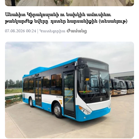
Անահիտ Կիրակոսյանի ու նախկին ամուսինու
թանկարժեք նվերը՝ դստեր հարսանիքին (տեսանյութ)
Ժամանց
07.08.2026 00:24 |
Կատեգորիա