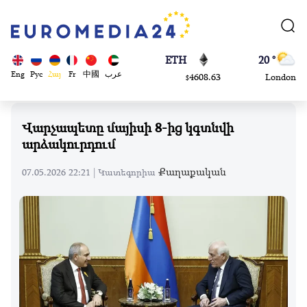
0.868816
Dubai
$
ETH
20 °
4608.63
London
$
SOL
26 °
Eng
Рус
Հայ
Fr
中國
عرب
213.76
Beijing
$
23 °
Brussels
Վարչապետը մայիսի 8-ից կգտնվի
16 °
արձակուրդում
Rome
23 °
Քաղաքական
07.05.2026 22:21 |
Կատեգորիա
Madrid