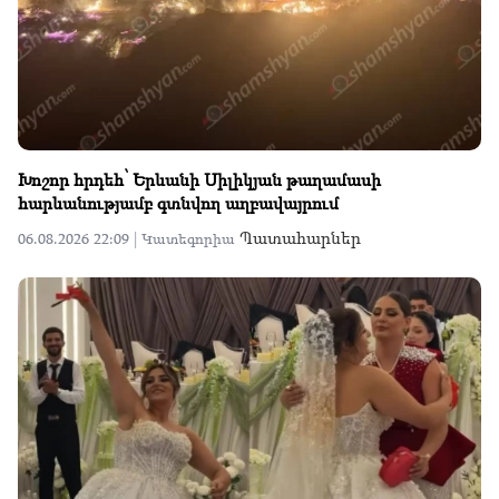
Խոշոր հրդեհ՝ Երևանի Սիլիկյան թաղամասի
հարևանությամբ գտնվող աղբավայրում
Պատահարներ
06.08.2026 22:09 |
Կատեգորիա