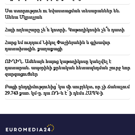
դիմում․ Ամալյան (տեսանյութ)
Սա ստորություն ու նվաստացման տեսարաններ են.
Աննա Մկրտչյան
Հայի ողնաշարը չե՛ն կոտրի․ Կաթողիկոսին չե՞ն դատի
Հարց եմ ուղղում Նիկոլ Փաշինյանին և գլխավոր
դատախազին. քաղաքացի
ՈՒՂԻՂ․ Ամենայն հայոց կաթողիկոսը կանչվել է
դատարան. ապօրինի քրեական հետապնդման շուրջ նոր
զարգացումներ
Բացի ընդդիմությունից՝ կա մի սուբյեկտ, որ չի ճանաչում
29.743 քառ. կմ-ը. դա ՌԴ-ն է՝ ի դեմս ՀԱՊԿ-ի