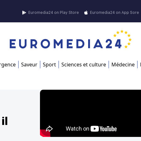
Euromedia24 on Play Store
Euromedia24 on App Sore
rgence
Saveur
Sport
Sciences et culture
Médecine
il