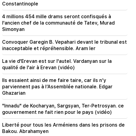
Rubio : Les États-Unis ont alloué 201 millions de
Constantinople
dollars au développement du TRIPP et du Middle
Corridor
4 millions 454 mille drams seront confisqués à
l'ancien chef de la communauté de Tatev, Murad
18:34
Simonyan
Je suis prêt à œuvrer au développement des
relations bilatérales. Mirzoyan, ministre chinois
Convoquer Garegin B. Vepahari devant le tribunal est
des Affaires étrangères
inacceptable et répréhensible. Aram Ier
18:00
La vie d'Erevan est sur l'autel. Vardanyan sur la
Je dois prouver que je suis digne sur le terrain.
qualité de l'air à Erevan (vidéo)
Mkhitaryan sur son avenir à l'Inter.
Ils essaient ainsi de me faire taire, car ils n’y
17:42
parviennent pas à l’Assemblée nationale. Edgar
Pashinyan : Le TRIPP va changer la position de
Ghazarian
l'Arménie sur la carte mondiale des
investissements
"Innadu" de Kocharyan, Sargsyan, Ter-Petrosyan. ce
gouvernement ne fait rien pour le pays (vidéo)
17:34
La Grande-Bretagne se prépare à une nouvelle
Liberté pour tous les Arméniens dans les prisons de
vague de chaleur. la température atteindra 36°C
Bakou. Abrahamyen