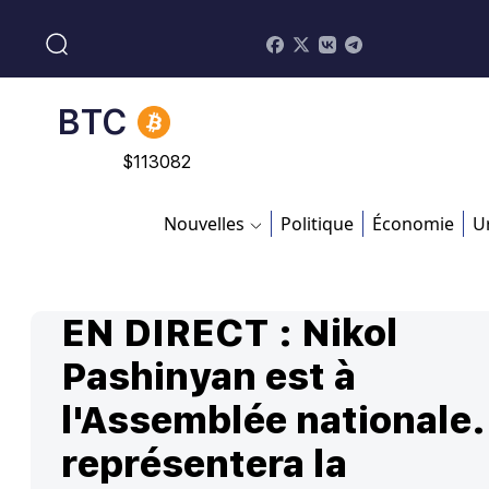
BNB
$
870.47
BTC
$
113082
ADA
Nouvelles
Politique
Économie
U
$
0.868816
EN DIRECT : Nikol
Pashinyan est à
l'Assemblée nationale. 
représentera la