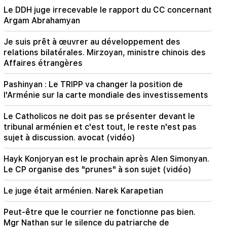
20:38
Le DDH juge irrecevable le rapport du CC concernant
Qui es-tu pour appeler le Catholicos du nom de
Argam Abrahamyan
la piscine ? Amalyan (vidéo)
Je suis prêt à œuvrer au développement des
20:20
relations bilatérales. Mirzoyan, ministre chinois des
L'argent coulera comme une rivière. Ces trois
Affaires étrangères
signes du zodiaque deviendront riches fin août
Pashinyan : Le TRIPP va changer la position de
19:36
l'Arménie sur la carte mondiale des investissements
Un grand incendie dans l'un des immeubles de
grande hauteur de Sayat Nova. Les habitants
ont été évacués
Le Catholicos ne doit pas se présenter devant le
tribunal arménien et c'est tout, le reste n'est pas
sujet à discussion. avocat (vidéo)
19:34
Important
Le DDH juge irrecevable le rapport du CC
concernant Argam Abrahamyan
Hayk Konjoryan est le prochain après Alen Simonyan.
Le CP organise des "prunes" à son sujet (vidéo)
19:06
Recherché dans le cadre d'une procédure
Le juge était arménien. Narek Karapetian
pénale engagée
Peut-être que le courrier ne fonctionne pas bien.
18:44
Mgr Nathan sur le silence du patriarche de