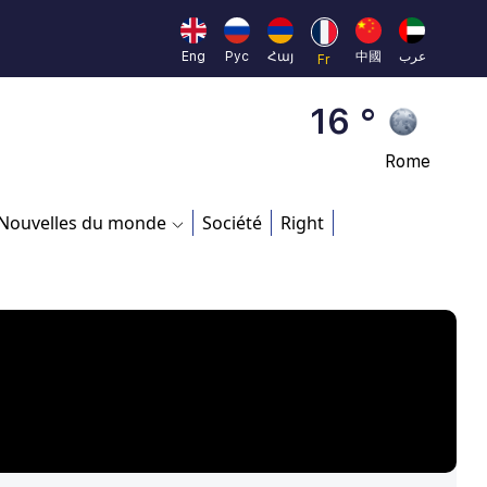
23 °
Eng
Рус
Հայ
中國
عرب
Fr
Brussels
16 °
Rome
23 °
Nouvelles du monde
Société
Right
Madrid