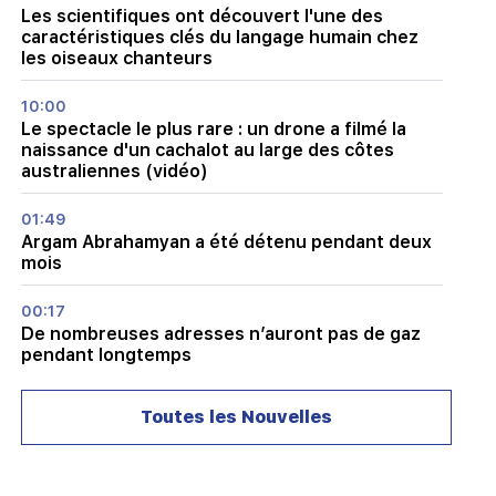
Les scientifiques ont découvert l'une des
caractéristiques clés du langage humain chez
les oiseaux chanteurs
10:00
Le spectacle le plus rare : un drone a filmé la
naissance d'un cachalot au large des côtes
australiennes (vidéo)
01:49
Argam Abrahamyan a été détenu pendant deux
mois
00:17
De nombreuses adresses n’auront pas de gaz
pendant longtemps
23:50
Toutes les Nouvelles
Quel temps fera-t-il dans les prochains jours ?
23:01