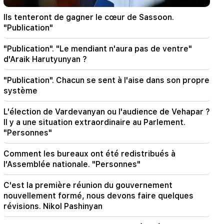
00:24
Ils tenteront de gagner le cœur de Sassoon.
Cadeau coûteux d'Anahit Kirakosyan et de son
"Publication"
ex-mari pour le mariage de sa fille (vidéo)
"Publication". "Le mendiant n'aura pas de ventre"
23:58
d'Araik Harutyunyan ?
Pezeshkian a remercié les pays voisins pour leur
soutien à l'Iran
"Publication". Chacun se sent à l'aise dans son propre
système
22:58
13 passagers de l'avion ont été blessés. Inde
L'élection de Vardevanyan ou l'audience de Vehapar ?
Il y a une situation extraordinaire au Parlement.
22:15
"Personnes"
Convoquer Garegin B. Vepahari devant le
tribunal est inacceptable et répréhensible. Aram
Comment les bureaux ont été redistribués à
Ier
l'Assemblée nationale. "Personnes"
22:09
C'est la première réunion du gouvernement
Un grand incendie s'est déclaré dans une
nouvellement formé, nous devons faire quelques
décharge près du district de Silikyan à Erevan
révisions. Nikol Pashinyan
21:48