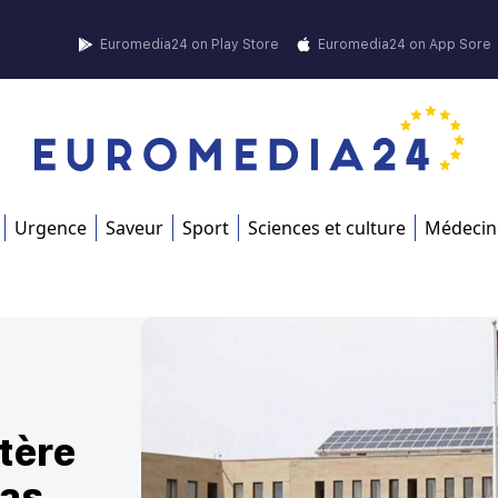
Euromedia24 on Play Store
Euromedia24 on App Sore
Urgence
Saveur
Sport
Sciences et culture
Médecin
tère
pas