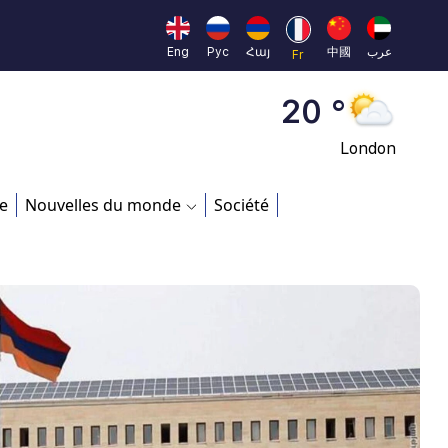
Moscow
45 °
Eng
Рус
Հայ
中國
عرب
Fr
Dubai
20 °
London
26 °
e
Nouvelles du monde
Société
Beijing
23 °
Brussels
16 °
Rome
23 °
Madrid