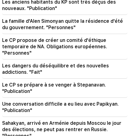
Les anciens habitants du KP sont très déçus des
Il y a eu des changements dans les lignes de bus
nouveaux. "Publication"
à Erevan
La famille d'Alen Simonyan quitte la résidence d'été
21:30
du gouvernement. "Personnes"
La vie d'Erevan est sur l'autel. Vardanyan sur la
qualité de l'air à Erevan (vidéo)
Le CP propose de créer un comité d'éthique
temporaire de NA. Obligations européennes.
21:16
"Personnes"
Ils essaient ainsi de me faire taire, car ils n’y
parviennent pas à l’Assemblée nationale. Edgar
Ghazarian
Les dangers du déséquilibre et des nouvelles
addictions. "Fait"
20:30
Le CP se prépare à se venger à Stepanavan.
"Innadu" de Kocharyan, Sargsyan, Ter-
Petrosyan. ce gouvernement ne fait rien pour le
"Publication"
pays (vidéo)
Une conversation difficile a eu lieu avec Papikyan.
20:05
"Publication"
Nouvelle accusation contre Gagik Tsarukyan.
Trump a choisi son successeur (vidéo)
Sahakyan, arrivé en Arménie depuis Moscou le jour
des élections, ne peut pas rentrer en Russie.
19:37
"Personnes"
Important