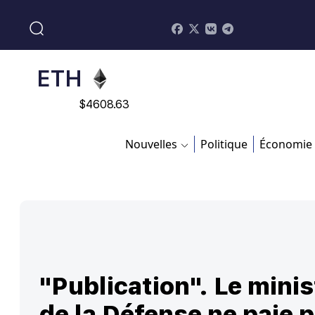
$
113082
ADA
$
0.868816
ETH
$
4608.63
SOL
Nouvelles
Politique
Économie
$
213.76
"Publication". Le minis
de la Défense ne paie 