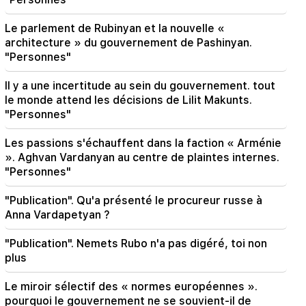
Liberté pour tous les Arméniens dans les
prisons de Bakou. Abrahamyen
Le parlement de Rubinyan et la nouvelle «
architecture » du gouvernement de Pashinyan.
"Personnes"
Il y a une incertitude au sein du gouvernement. tout
le monde attend les décisions de Lilit Makunts.
"Personnes"
Les passions s'échauffent dans la faction « Arménie
». Aghvan Vardanyan au centre de plaintes internes.
"Personnes"
"Publication". Qu'a présenté le procureur russe à
Anna Vardapetyan ?
"Publication". Nemets Rubo n'a pas digéré, toi non
plus
Le miroir sélectif des « normes européennes ».
pourquoi le gouvernement ne se souvient-il de