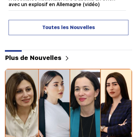
avec un explosif en Allemagne (vidéo)
20:03
Un séisme de magnitude 7,4 s'est produit en
Toutes les Nouvelles
Colombie
19:45
Qu'est-ce qui brûlait à Proshyan ? Le ministère
de l'Intérieur a donné des détails
Plus de Nouvelles
19:24
"Nous nous sommes réveillés du sommeil au son
de la bataille." comment le combat de minuit a
commencé à Dashtavan (vidéo)
19:06
Le suspect du cambriolage de la maison de Kim
Kardashian a été arrêté à Los Angeles
19:00
L'activité de production de "Bambou" a été