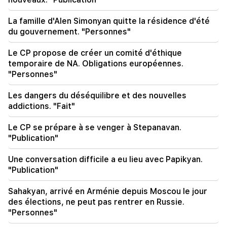
propre sort." 300 ans d'histoire se répètent
La famille d'Alen Simonyan quitte la résidence d'été
10:20
du gouvernement. "Personnes"
Le Japon a envoyé un nouvel avion pour lutter
contre les pirates dans le golfe d'Aden
Le CP propose de créer un comité d'éthique
temporaire de NA. Obligations européennes.
09:54
"Personnes"
Hakob Badalyan : "La situation pénale ne change
pas, seuls les "Bulles" et les "Supermenchiks"
Les dangers du déséquilibre et des nouvelles
changent."
addictions. "Fait"
Le CP se prépare à se venger à Stepanavan.
"Publication"
Une conversation difficile a eu lieu avec Papikyan.
"Publication"
Sahakyan, arrivé en Arménie depuis Moscou le jour
des élections, ne peut pas rentrer en Russie.
"Personnes"