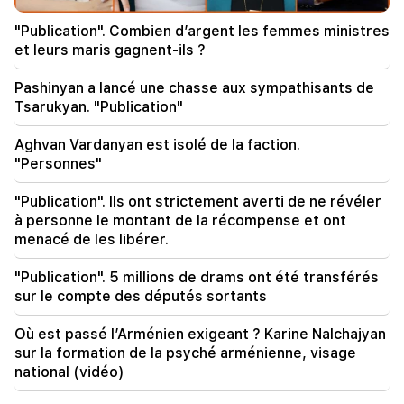
suspendue à Erevan. trois des visiteurs ont été
transportés à l'hôpital
"Publication". Combien d’argent les femmes ministres
et leurs maris gagnent-ils ?
18:50
482 conducteurs ivres ont été retrouvés.
Pashinyan a lancé une chasse aux sympathisants de
résultats du service de patrouille de la semaine
Tsarukyan. "Publication"
dernière
Aghvan Vardanyan est isolé de la faction.
18:44
"Personnes"
À la suite de fortes pluies, un éboulement s'est
produit sur l'autoroute Yeghegis-Hermon. c'est
"Publication". Ils ont strictement averti de ne révéler
devenu infranchissable
à personne le montant de la récompense et ont
menacé de les libérer.
18:35
Le Patriarcat arménien de Turquie soutient le
Catholicos de tous les Arméniens
"Publication". 5 millions de drams ont été transférés
sur le compte des députés sortants
18:14
Où est passé l’Arménien exigeant ? Karine Nalchajyan
Aram Vardevanyan a été élu vice-président de
l'Assemblée nationale. Le plus vieux président
sur la formation de la psyché arménienne, visage
du monde a disparu (vidéo)
national (vidéo)