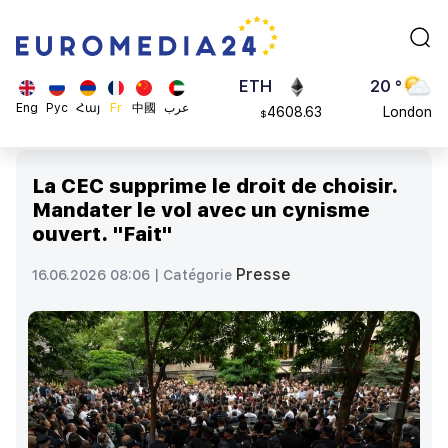
113082
Moscow
$
ADA
45 °
0.868816
Dubai
$
ETH
20 °
Eng
Рус
Հայ
Fr
中國
عرب
4608.63
London
$
SOL
26 °
213.76
Beijing
$
La CEC supprime le droit de choisir.
23 °
Mandater le vol avec un cynisme
Brussels
ouvert. "Fait"
16 °
Rome
Presse
16.06.2026 08:06 |
Catégorie
23 °
Madrid