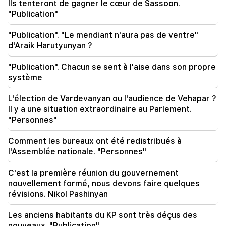
17:58
Ils tenteront de gagner le cœur de Sassoon.
Des prestations de maternité aux
"Publication"
remboursements hypothécaires. Quel soutien
l’État apporte-t-il aux familles avec enfants ?
"Publication". "Le mendiant n'aura pas de ventre"
d'Araik Harutyunyan ?
17:48
Important
Le Ministère des Affaires étrangères a envoyé à
"Publication". Chacun se sent à l'aise dans son propre
l'épouse de Ruben Vardanyan une proposition
système
de rendez-vous
L'élection de Vardevanyan ou l'audience de Vehapar ?
17:13
Il y a une situation extraordinaire au Parlement.
Les autorités marocaines ont autorisé les
"Personnes"
migrants à traverser la frontière avec l'Espagne
par bateau
Comment les bureaux ont été redistribués à
l'Assemblée nationale. "Personnes"
17:03
Image : Des traces d'ADN ont été trouvées sur
C'est la première réunion du gouvernement
un drone à l'aéroport de Leipzig, en Allemagne
nouvellement formé, nous devons faire quelques
révisions. Nikol Pashinyan
15:51
Armen Ayvazyan à propos de son livre. "Les
Les anciens habitants du KP sont très déçus des
alliés faibles doivent souvent faire face à leur
nouveaux. "Publication"