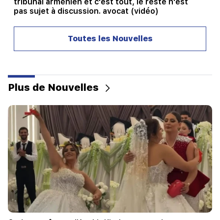
tribunal arménien et c'est tout, le reste n'est
pas sujet à discussion. avocat (vidéo)
21:42
Toutes les Nouvelles
Les détails sur les victimes de la fusillade dans
une école thaïlandaise sont connus
21:30
Où est passé l’Arménien exigeant ? Karine
Plus de Nouvelles
Nalchajyan sur la formation de la psyché
arménienne, visage national (vidéo)
21:25
Le détroit d'Ormuz pourrait perdre son
importance stratégique
20:30
Hayk Konjoryan est le prochain après Alen
Simonyan. Le CP organise des "prunes" à son
sujet (vidéo)
20:17