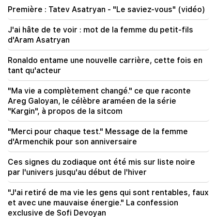
condamnés à une amende de 567 millions de
Première : Tatev Asatryan - "Le saviez-vous" (vidéo)
dollars
J'ai hâte de te voir : mot de la femme du petit-fils
18:51
d'Aram Asatryan
Le transfert illégal de 16 millions de roubles vers
l'Arménie a été suspendu à Minvodi
Ronaldo entame une nouvelle carrière, cette fois en
tant qu'acteur
18:30
4 millions 454 mille drams seront confisqués à
"Ma vie a complètement changé." ce que raconte
l'ancien chef de la communauté de Tatev, Murad
Areg Galoyan, le célèbre araméen de la série
Simonyan
"Kargin", à propos de la sitcom
18:19
"Merci pour chaque test." Message de la femme
La Biélorussie n’a pas le système de gestion de
d'Armenchik pour son anniversaire
l’URSS. Loukachenko
Ces signes du zodiaque ont été mis sur liste noire
09:45
par l'univers jusqu'au début de l'hiver
L’Église arménienne doit être protégée partout,
mais le moyen d’y mettre fin est de changer de
"J'ai retiré de ma vie les gens qui sont rentables, faux
pouvoir. Tigran Abrahamian
et avec une mauvaise énergie." La confession
exclusive de Sofi Devoyan
09:28