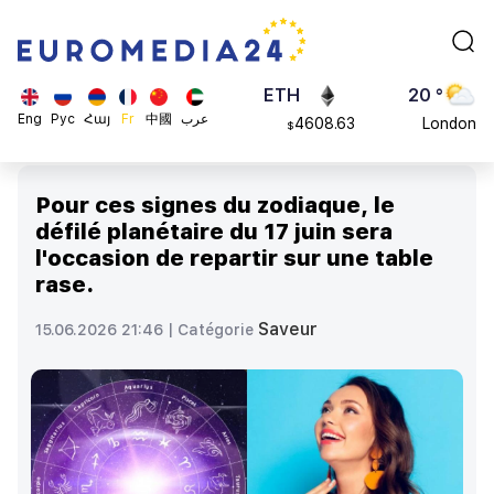
113082
Moscow
$
ADA
45 °
0.868816
Dubai
$
ETH
20 °
Eng
Рус
Հայ
Fr
中國
عرب
4608.63
London
$
SOL
26 °
213.76
Beijing
$
Pour ces signes du zodiaque, le
23 °
défilé planétaire du 17 juin sera
Brussels
l'occasion de repartir sur une table
16 °
rase.
Rome
23 °
Saveur
15.06.2026 21:46 |
Catégorie
Madrid