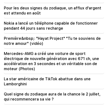
Ils tenteront de gagner le cœur de Sassoon.
Pour les deux signes du zodiaque, un afflux d'argent
"Publication"
est attendu en août
09:11
Nokia a lancé un téléphone capable de fonctionner
"Publication". "Le mendiant n'aura pas de ventre"
pendant 44 jours sans recharge
d'Araik Harutyunyan ?
Première&nbsp;: "Hayat Project" "Tu te souviens de
notre amour" (vidéo)
Mercedes-AMG a créé une voiture de sport
électrique de nouvelle génération avec 671 ch, une
accélération en 3 secondes et un véritable son de
moteur (Photos)
La star américaine de TikTok abattue dans une
Lamborghini
Quel signe du zodiaque aura de la chance le 2 juillet,
qui recommencera sa vie ?