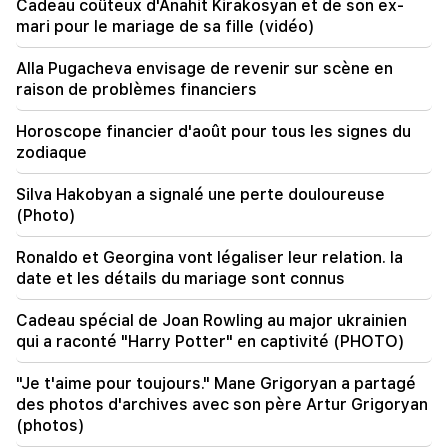
Cadeau coûteux d'Anahit Kirakosyan et de son ex-
A partir du 10 août, l'ordre de circulation sur
mari pour le mariage de sa fille (vidéo)
l'avenue Sayat-Nova va changer
Alla Pugacheva envisage de revenir sur scène en
20:00
raison de problèmes financiers
C'était une fierté indescriptible lorsque l'hymne
national de la RA a été joué à Bakou. Jeanne
Andreassian
Horoscope financier d'août pour tous les signes du
zodiaque
19:50
La Russie a abattu le train militaire Iskander. Le
Silva Hakobyan a signalé une perte douloureuse
juge dans l'affaire Vehapar s'est récusé (vidéo)
(Photo)
19:38
Ronaldo et Georgina vont légaliser leur relation. la
Le juge était arménien. Narek Karapetian
date et les détails du mariage sont connus
Cadeau spécial de Joan Rowling au major ukrainien
19:17
Important
Peut-être que le courrier ne fonctionne pas
qui a raconté "Harry Potter" en captivité (PHOTO)
bien. Mgr Nathan sur le silence du patriarche de
Constantinople
"Je t'aime pour toujours." Mane Grigoryan a partagé
des photos d'archives avec son père Artur Grigoryan
19:01
(photos)
Aux USA, Facebook et Instagram ont été