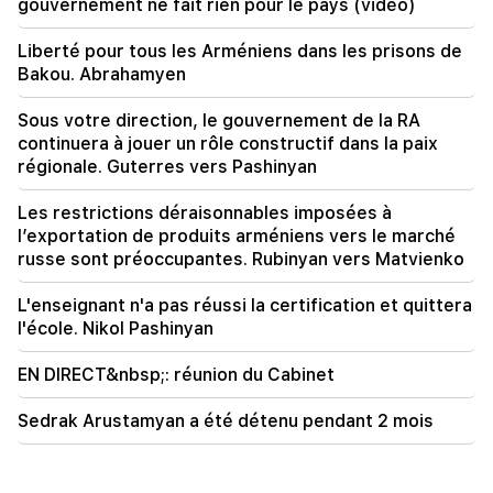
gouvernement ne fait rien pour le pays (vidéo)
18:34
Liberté pour tous les Arméniens dans les prisons de
Je suis prêt à œuvrer au développement des
Bakou. Abrahamyen
relations bilatérales. Mirzoyan, ministre chinois
des Affaires étrangères
Sous votre direction, le gouvernement de la RA
continuera à jouer un rôle constructif dans la paix
régionale. Guterres vers Pashinyan
Les restrictions déraisonnables imposées à
l’exportation de produits arméniens vers le marché
russe sont préoccupantes. Rubinyan vers Matvienko
L'enseignant n'a pas réussi la certification et quittera
l'école. Nikol Pashinyan
EN DIRECT&nbsp;: réunion du Cabinet
Sedrak Arustamyan a été détenu pendant 2 mois