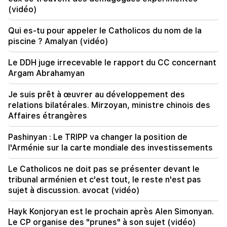
La situation de l’opposition n’est pas enviable.
(vidéo)
devant eux se trouvent des démagogues
expérimentés (vidéo)
Qui es-tu pour appeler le Catholicos du nom de la
piscine ? Amalyan (vidéo)
21:56
"Felon voulait un beignet de l'hôpital." Gor
Le DDH juge irrecevable le rapport du CC concernant
Hakobyan a préparé de ses propres mains des
Argam Abrahamyan
beignets pour son fils (vidéo)
Je suis prêt à œuvrer au développement des
21:19
relations bilatérales. Mirzoyan, ministre chinois des
TASS : des envoyés spéciaux américains
Affaires étrangères
pourraient se rendre à Kiev et à Moscou dans
les 10 prochains jours
Pashinyan : Le TRIPP va changer la position de
l'Arménie sur la carte mondiale des investissements
20:57
Les influenceurs seront condamnés à une
Le Catholicos ne doit pas se présenter devant le
amende de 5 000 $ pour des publicités
politiques
tribunal arménien et c'est tout, le reste n'est pas
sujet à discussion. avocat (vidéo)
20:38
Hayk Konjoryan est le prochain après Alen Simonyan.
Qui es-tu pour appeler le Catholicos du nom de
la piscine ? Amalyan (vidéo)
Le CP organise des "prunes" à son sujet (vidéo)