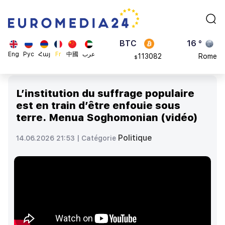
870.47
Brussels
$
BTC
16 °
113082
Rome
$
ADA
23 °
Eng
Рус
Հայ
Fr
中國
عرب
0.868816
Madrid
$
L’institution du suffrage populaire
est en train d’être enfouie sous
terre. Menua Soghomonian (vidéo)
Politique
14.06.2026 21:53 |
Catégorie