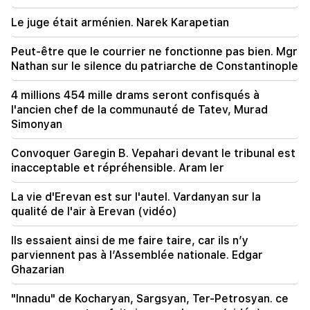
Le juge était arménien. Narek Karapetian
20:20
L'argent coulera comme une rivière. Ces trois
signes du zodiaque deviendront riches fin août
Peut-être que le courrier ne fonctionne pas bien. Mgr
Nathan sur le silence du patriarche de Constantinople
19:36
Un grand incendie dans l'un des immeubles de
4 millions 454 mille drams seront confisqués à
grande hauteur de Sayat Nova. Les habitants ont
l'ancien chef de la communauté de Tatev, Murad
été évacués
Simonyan
19:34
Important
Convoquer Garegin B. Vepahari devant le tribunal est
Le DDH juge irrecevable le rapport du CC
inacceptable et répréhensible. Aram Ier
concernant Argam Abrahamyan
La vie d'Erevan est sur l'autel. Vardanyan sur la
19:06
qualité de l'air à Erevan (vidéo)
Recherché dans le cadre d'une procédure
pénale engagée
Ils essaient ainsi de me faire taire, car ils n’y
parviennent pas à l’Assemblée nationale. Edgar
18:44
Ghazarian
Rubio : Les États-Unis ont alloué 201 millions de
dollars au développement du TRIPP et du Middle
"Innadu" de Kocharyan, Sargsyan, Ter-Petrosyan. ce
Corridor