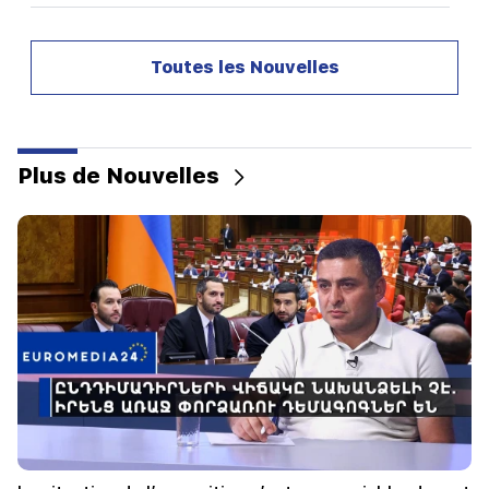
12:00
11 ans sans couper les cheveux. Un résident de
Toutes les Nouvelles
l'Inde a établi un record du monde de longueur
de cheveux
11:34
Les scientifiques ont découvert un champignon
Plus de Nouvelles
qui provoque des hallucinations similaires chez
des personnes de différents pays
11:00
Pas à la place d'un professeur. Le rôle idéal des
robots à l'école a été révélé
10:34
Les scientifiques ont découvert l'une des
caractéristiques clés du langage humain chez
les oiseaux chanteurs
10:00
Le spectacle le plus rare : un drone a filmé la