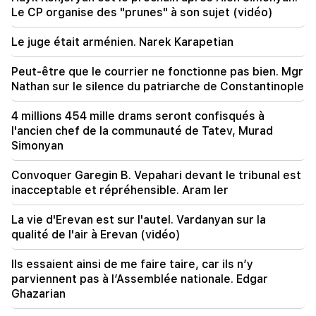
Le CP organise des "prunes" à son sujet (vidéo)
21:56
"Felon voulait un beignet de l'hôpital." Gor
Le juge était arménien. Narek Karapetian
Hakobyan a préparé de ses propres mains des
beignets pour son fils (vidéo)
Peut-être que le courrier ne fonctionne pas bien. Mgr
Nathan sur le silence du patriarche de Constantinople
21:19
TASS : des envoyés spéciaux américains
pourraient se rendre à Kiev et à Moscou dans
4 millions 454 mille drams seront confisqués à
les 10 prochains jours
l'ancien chef de la communauté de Tatev, Murad
Simonyan
20:57
Les influenceurs seront condamnés à une
Convoquer Garegin B. Vepahari devant le tribunal est
amende de 5 000 $ pour des publicités
inacceptable et répréhensible. Aram Ier
politiques
La vie d'Erevan est sur l'autel. Vardanyan sur la
20:38
qualité de l'air à Erevan (vidéo)
Qui es-tu pour appeler le Catholicos du nom de
la piscine ? Amalyan (vidéo)
Ils essaient ainsi de me faire taire, car ils n’y
parviennent pas à l’Assemblée nationale. Edgar
20:20
Ghazarian
L'argent coulera comme une rivière. Ces trois