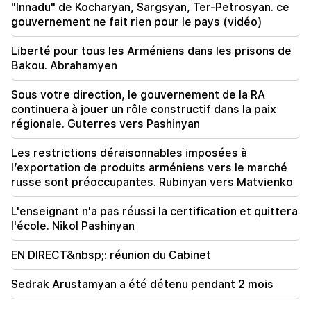
signes du zodiaque deviendront riches fin août
"Innadu" de Kocharyan, Sargsyan, Ter-Petrosyan. ce
gouvernement ne fait rien pour le pays (vidéo)
19:36
Un grand incendie dans l'un des immeubles de
Liberté pour tous les Arméniens dans les prisons de
grande hauteur de Sayat Nova. Les habitants ont
Bakou. Abrahamyen
été évacués
Sous votre direction, le gouvernement de la RA
continuera à jouer un rôle constructif dans la paix
régionale. Guterres vers Pashinyan
Les restrictions déraisonnables imposées à
l’exportation de produits arméniens vers le marché
russe sont préoccupantes. Rubinyan vers Matvienko
L'enseignant n'a pas réussi la certification et quittera
l'école. Nikol Pashinyan
EN DIRECT&nbsp;: réunion du Cabinet
Sedrak Arustamyan a été détenu pendant 2 mois