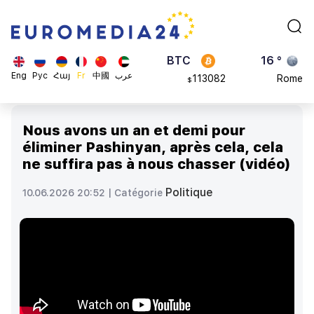
870.47
Brussels
$
BTC
16 °
113082
Rome
$
ADA
23 °
Eng
Рус
Հայ
Fr
中國
عرب
0.868816
Madrid
$
Nous avons un an et demi pour
éliminer Pashinyan, après cela, cela
ne suffira pas à nous chasser (vidéo)
Politique
10.06.2026 20:52 |
Catégorie