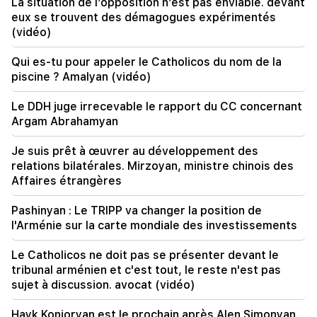
La situation de l’opposition n’est pas enviable. devant
naissance d'un cachalot au large des côtes
eux se trouvent des démagogues expérimentés
australiennes (vidéo)
(vidéo)
01:49
Qui es-tu pour appeler le Catholicos du nom de la
Argam Abrahamyan a été détenu pendant deux
piscine ? Amalyan (vidéo)
mois
Le DDH juge irrecevable le rapport du CC concernant
00:17
Argam Abrahamyan
De nombreuses adresses n’auront pas de gaz
pendant longtemps
Je suis prêt à œuvrer au développement des
relations bilatérales. Mirzoyan, ministre chinois des
23:50
Affaires étrangères
Quel temps fera-t-il dans les prochains jours ?
Pashinyan : Le TRIPP va changer la position de
23:01
l'Arménie sur la carte mondiale des investissements
Un incident tragique à Erevan
Le Catholicos ne doit pas se présenter devant le
22:50
tribunal arménien et c'est tout, le reste n'est pas
La situation de l’opposition n’est pas enviable.
sujet à discussion. avocat (vidéo)
devant eux se trouvent des démagogues
expérimentés (vidéo)
Hayk Konjoryan est le prochain après Alen Simonyan.