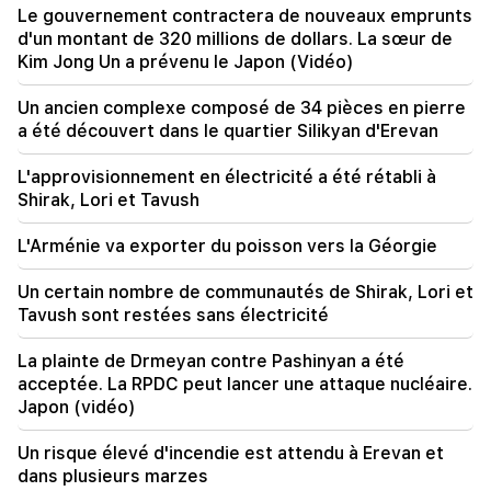
Le gouvernement contractera de nouveaux emprunts
21:30
d'un montant de 320 millions de dollars. La sœur de
C’est une honte sans précédent. Melikyan sur
Kim Jong Un a prévenu le Japon (Vidéo)
l'affaire pénale contre le Catholicos et
l'audience (vidéo)
Un ancien complexe composé de 34 pièces en pierre
a été découvert dans le quartier Silikyan d'Erevan
21:10
Espérons qu’une résolution pacifique du
L'approvisionnement en électricité a été rétabli à
problème d’Ormuz aura lieu. Artak Zakarian
Shirak, Lori et Tavush
20:56
Important
L'Arménie va exporter du poisson vers la Géorgie
Attention aux fausses pages et aux arnaques en
ligne visant à voler des coordonnées bancaires
Un certain nombre de communautés de Shirak, Lori et
(photo)
Tavush sont restées sans électricité
20:41
La plainte de Drmeyan contre Pashinyan a été
Le CC a accepté la question de la
acceptée. La RPDC peut lancer une attaque nucléaire.
constitutionnalité de l'accord TRIPP entre
l'Arménie et les États-Unis
Japon (vidéo)
Un risque élevé d'incendie est attendu à Erevan et
20:30
dans plusieurs marzes
Les États-Unis se préparent à une guerre