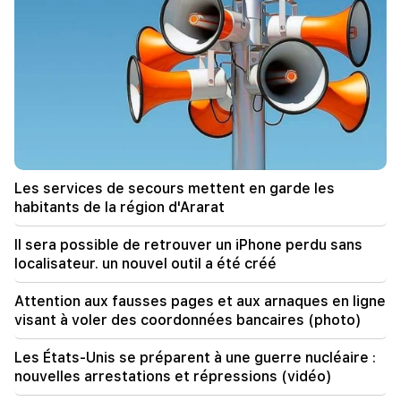
01:43
Le premier cycle de négociations entre Israël et
le Liban s'est terminé à Rome
01:34
Horoscope financier d'août pour tous les signes
du zodiaque
01:07
Important
Les services de secours mettent en garde les
Les services de secours mettent en garde les
habitants de la région d'Ararat
habitants de la région d'Ararat
00:56
Il sera possible de retrouver un iPhone perdu sans
Tuer en direct&nbsp;!
localisateur. un nouvel outil a été créé
00:29
Attention aux fausses pages et aux arnaques en ligne
Sedrak Arustamyan a été détenu pendant 2 mois
visant à voler des coordonnées bancaires (photo)
23:50
Les États-Unis se préparent à une guerre nucléaire :
Il sera possible de retrouver un iPhone perdu
nouvelles arrestations et répressions (vidéo)
sans localisateur. un nouvel outil a été créé