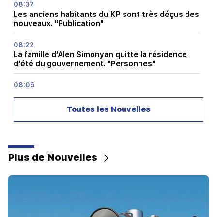
08:37
Les anciens habitants du KP sont très déçus des
nouveaux. "Publication"
08:22
La famille d'Alen Simonyan quitte la résidence
d'été du gouvernement. "Personnes"
08:06
Le CP propose de créer un comité d'éthique
temporaire de NA. Obligations européennes.
Toutes les Nouvelles
"Personnes"
07:58
Les dangers du déséquilibre et des nouvelles
addictions. "Fait"
Plus de Nouvelles
02:03
"Je pense que le club arménien jouera pour la
première fois la phase principale de la Ligue des
Champions." Berezovski