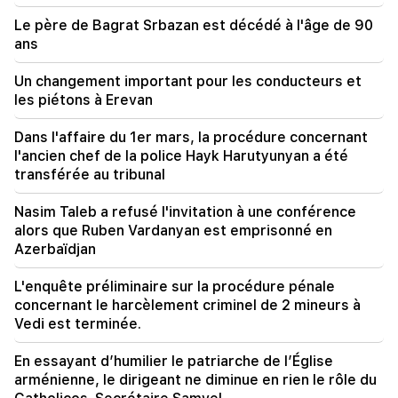
nucléaire : nouvelles arrestations et répressions
(vidéo)
Le père de Bagrat Srbazan est décédé à l'âge de 90
ans
19:53
"Drone avec un engin explosif inconnu" à
Un changement important pour les conducteurs et
l'aéroport de Leipzig. une enquête a commencé
les piétons à Erevan
19:47
Dans l'affaire du 1er mars, la procédure concernant
Silva Hakobyan a signalé une perte douloureuse
l'ancien chef de la police Hayk Harutyunyan a été
(Photo)
transférée au tribunal
Nasim Taleb a refusé l'invitation à une conférence
alors que Ruben Vardanyan est emprisonné en
Azerbaïdjan
L'enquête préliminaire sur la procédure pénale
concernant le harcèlement criminel de 2 mineurs à
Vedi est terminée.
En essayant d’humilier le patriarche de l’Église
arménienne, le dirigeant ne diminue en rien le rôle du