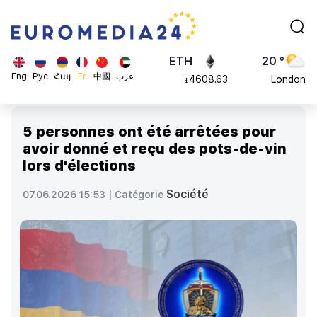
113082
Moscow
$
ADA
45 °
0.868816
Dubai
$
ETH
20 °
Eng
Рус
Հայ
Fr
中國
عرب
4608.63
London
$
SOL
26 °
213.76
Beijing
$
5 personnes ont été arrêtées pour
23 °
avoir donné et reçu des pots-de-vin
Brussels
lors d'élections
16 °
Rome
Société
07.06.2026 15:53 |
Catégorie
23 °
Madrid