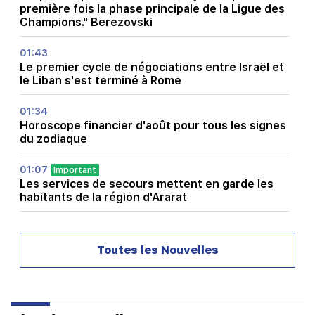
première fois la phase principale de la Ligue des
Champions." Berezovski
01:43
Le premier cycle de négociations entre Israël et
le Liban s'est terminé à Rome
01:34
Horoscope financier d'août pour tous les signes
du zodiaque
01:07
Important
Les services de secours mettent en garde les
habitants de la région d'Ararat
00:56
Tuer en direct&nbsp;!
Toutes les Nouvelles
00:29
Sedrak Arustamyan a été détenu pendant 2 mois