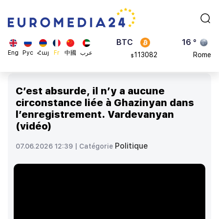
870.47
Brussels
$
BTC
16 °
113082
Rome
$
ADA
23 °
Eng
Рус
Հայ
Fr
中國
عرب
0.868816
Madrid
$
C’est absurde, il n’y a aucune
circonstance liée à Ghazinyan dans
l’enregistrement. Vardevanyan
(vidéo)
Politique
07.06.2026 12:39 |
Catégorie