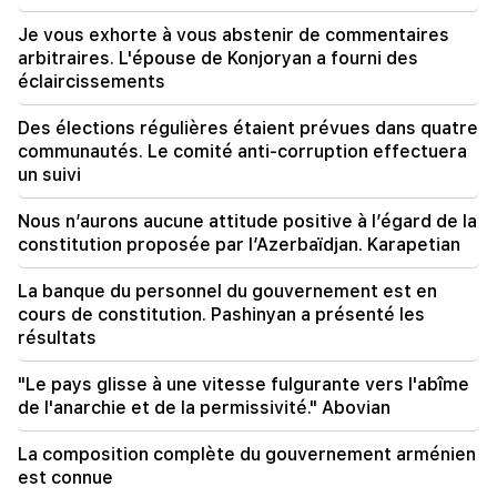
dollars. La sœur de Kim Jong Un a prévenu le
Japon (Vidéo)
Je vous exhorte à vous abstenir de commentaires
arbitraires. L'épouse de Konjoryan a fourni des
19:00
éclaircissements
Incident à l'Assemblée nationale. à cause de
l'expression « veau ». Karapetyan a reçu un
Des élections régulières étaient prévues dans quatre
avertissement
communautés. Le comité anti-corruption effectuera
un suivi
18:55
"Une ou deux questions" demeurent dans les
Nous n’aurons aucune attitude positive à l’égard de la
négociations entre l'Iran et Oman sur le détroit
constitution proposée par l’Azerbaïdjan. Karapetian
d'Ormuz. Al Jazira
La banque du personnel du gouvernement est en
18:30
cours de constitution. Pashinyan a présenté les
La police communautaire de Mashtots a révélé
résultats
un cas de vol de voiture
"Le pays glisse à une vitesse fulgurante vers l'abîme
18:20
de l'anarchie et de la permissivité." Abovian
Pashinyan et le conseiller principal de l'envoyé
spécial américain ont discuté de la mise en
La composition complète du gouvernement arménien
œuvre du projet TRIPP
est connue