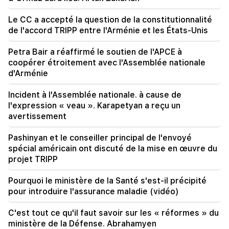
20:30
Le CC a accepté la question de la constitutionnalité
Les États-Unis se préparent à une guerre
de l'accord TRIPP entre l'Arménie et les États-Unis
nucléaire : nouvelles arrestations et répressions
(vidéo)
Petra Bair a réaffirmé le soutien de l'APCE à
coopérer étroitement avec l'Assemblée nationale
19:53
d'Arménie
"Drone avec un engin explosif inconnu" à
l'aéroport de Leipzig. une enquête a commencé
Incident à l'Assemblée nationale. à cause de
l'expression « veau ». Karapetyan a reçu un
19:47
avertissement
Silva Hakobyan a signalé une perte douloureuse
(Photo)
Pashinyan et le conseiller principal de l'envoyé
spécial américain ont discuté de la mise en œuvre du
19:32
projet TRIPP
Petra Bair a réaffirmé le soutien de l'APCE à
coopérer étroitement avec l'Assemblée
Pourquoi le ministère de la Santé s'est-il précipité
nationale d'Arménie
pour introduire l'assurance maladie (vidéo)
19:03
C'est tout ce qu'il faut savoir sur les « réformes » du
Le gouvernement contractera de nouveaux
ministère de la Défense. Abrahamyen
emprunts d'un montant de 320 millions de