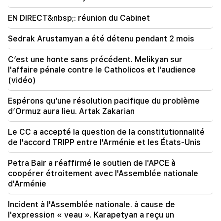
09:28
Ils tenteront de gagner le cœur de Sassoon.
EN DIRECT&nbsp;: réunion du Cabinet
"Publication"
Sedrak Arustamyan a été détenu pendant 2 mois
09:11
"Publication". "Le mendiant n'aura pas de ventre"
C’est une honte sans précédent. Melikyan sur
d'Araik Harutyunyan ?
l'affaire pénale contre le Catholicos et l'audience
(vidéo)
Espérons qu’une résolution pacifique du problème
d’Ormuz aura lieu. Artak Zakarian
Le CC a accepté la question de la constitutionnalité
de l'accord TRIPP entre l'Arménie et les États-Unis
Petra Bair a réaffirmé le soutien de l'APCE à
coopérer étroitement avec l'Assemblée nationale
d'Arménie
Incident à l'Assemblée nationale. à cause de
l'expression « veau ». Karapetyan a reçu un