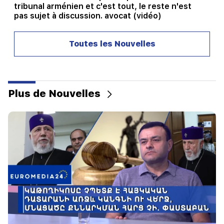
tribunal arménien et c'est tout, le reste n'est
pas sujet à discussion. avocat (vidéo)
21:42
Toutes les Nouvelles
Les détails sur les victimes de la fusillade dans
une école thaïlandaise sont connus
21:30
Où est passé l’Arménien exigeant ? Karine
Plus de Nouvelles
Nalchajyan sur la formation de la psyché
arménienne, visage national (vidéo)
21:25
Le détroit d'Ormuz pourrait perdre son
importance stratégique
20:30
Hayk Konjoryan est le prochain après Alen
Simonyan. Le CP organise des "prunes" à son
sujet (vidéo)
20:17