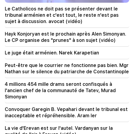
A partir du 10 août, l'ordre de circulation sur
Le Catholicos ne doit pas se présenter devant le
l'avenue Sayat-Nova va changer
tribunal arménien et c'est tout, le reste n'est pas
sujet à discussion. avocat (vidéo)
20:00
C'était une fierté indescriptible lorsque l'hymne
Hayk Konjoryan est le prochain après Alen Simonyan.
national de la RA a été joué à Bakou. Jeanne
Le CP organise des "prunes" à son sujet (vidéo)
Andreassian
Le juge était arménien. Narek Karapetian
19:50
La Russie a abattu le train militaire Iskander. Le
Peut-être que le courrier ne fonctionne pas bien. Mgr
juge dans l'affaire Vehapar s'est récusé (vidéo)
Nathan sur le silence du patriarche de Constantinople
19:38
4 millions 454 mille drams seront confisqués à
Le juge était arménien. Narek Karapetian
l'ancien chef de la communauté de Tatev, Murad
Simonyan
19:17
Important
Peut-être que le courrier ne fonctionne pas
Convoquer Garegin B. Vepahari devant le tribunal est
bien. Mgr Nathan sur le silence du patriarche de
inacceptable et répréhensible. Aram Ier
Constantinople
La vie d'Erevan est sur l'autel. Vardanyan sur la
19:01