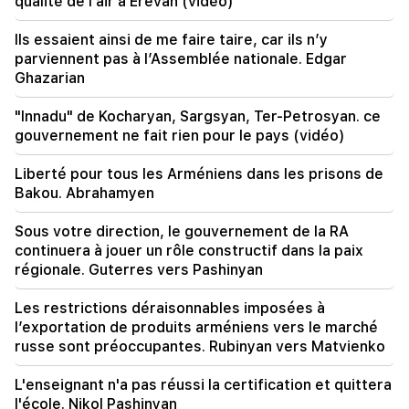
qualité de l'air à Erevan (vidéo)
Aux USA, Facebook et Instagram ont été
condamnés à une amende de 567 millions de
dollars
Ils essaient ainsi de me faire taire, car ils n’y
parviennent pas à l’Assemblée nationale. Edgar
Ghazarian
18:51
Le transfert illégal de 16 millions de roubles vers
l'Arménie a été suspendu à Minvodi
"Innadu" de Kocharyan, Sargsyan, Ter-Petrosyan. ce
gouvernement ne fait rien pour le pays (vidéo)
18:30
4 millions 454 mille drams seront confisqués à
Liberté pour tous les Arméniens dans les prisons de
l'ancien chef de la communauté de Tatev, Murad
Bakou. Abrahamyen
Simonyan
Sous votre direction, le gouvernement de la RA
18:19
continuera à jouer un rôle constructif dans la paix
La Biélorussie n’a pas le système de gestion de
régionale. Guterres vers Pashinyan
l’URSS. Loukachenko
Les restrictions déraisonnables imposées à
09:45
l’exportation de produits arméniens vers le marché
L’Église arménienne doit être protégée partout,
russe sont préoccupantes. Rubinyan vers Matvienko
mais le moyen d’y mettre fin est de changer de
pouvoir. Tigran Abrahamian
L'enseignant n'a pas réussi la certification et quittera
l'école. Nikol Pashinyan