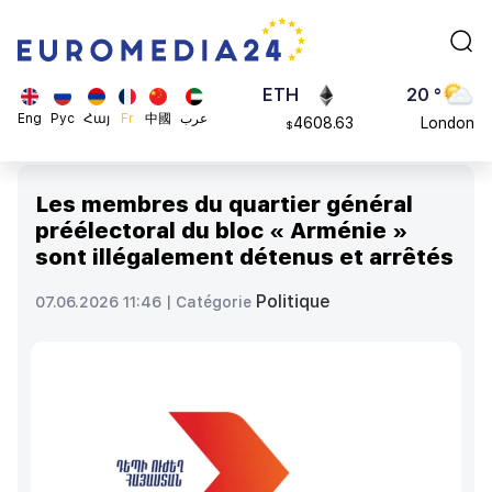
113082
Moscow
$
ADA
45 °
0.868816
Dubai
$
ETH
20 °
Eng
Рус
Հայ
Fr
中國
عرب
4608.63
London
$
SOL
26 °
213.76
Beijing
$
Les membres du quartier général
23 °
préélectoral du bloc « Arménie »
Brussels
sont illégalement détenus et arrêtés
16 °
Rome
Politique
07.06.2026 11:46 |
Catégorie
23 °
Madrid