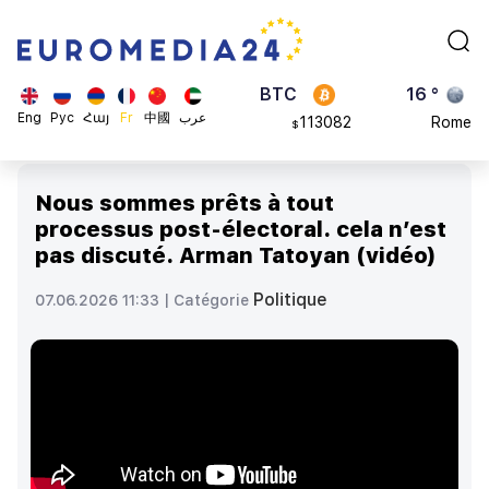
870.47
Brussels
$
BTC
16 °
113082
Rome
$
ADA
23 °
Eng
Рус
Հայ
Fr
中國
عرب
0.868816
Madrid
$
Nous sommes prêts à tout
processus post-électoral. cela n’est
pas discuté. Arman Tatoyan (vidéo)
Politique
07.06.2026 11:33 |
Catégorie