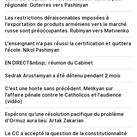
La Biélorussie n’a pas le système de gestion de
régionale. Guterres vers Pashinyan
l’URSS. Loukachenko
Les restrictions déraisonnables imposées à
09:45
l’exportation de produits arméniens vers le marché
L’Église arménienne doit être protégée partout,
russe sont préoccupantes. Rubinyan vers Matvienko
mais le moyen d’y mettre fin est de changer de
pouvoir. Tigran Abrahamian
L'enseignant n'a pas réussi la certification et quittera
l'école. Nikol Pashinyan
09:28
Ils tenteront de gagner le cœur de Sassoon.
EN DIRECT&nbsp;: réunion du Cabinet
"Publication"
Sedrak Arustamyan a été détenu pendant 2 mois
09:11
"Publication". "Le mendiant n'aura pas de ventre"
C’est une honte sans précédent. Melikyan sur
d'Araik Harutyunyan ?
l'affaire pénale contre le Catholicos et l'audience
(vidéo)
Espérons qu’une résolution pacifique du problème
d’Ormuz aura lieu. Artak Zakarian
Le CC a accepté la question de la constitutionnalité