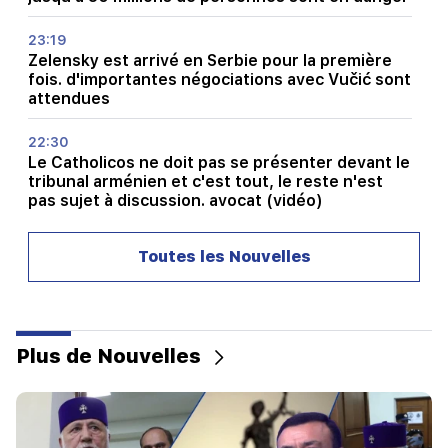
23:19
Zelensky est arrivé en Serbie pour la première
fois. d'importantes négociations avec Vučić sont
attendues
22:30
Le Catholicos ne doit pas se présenter devant le
tribunal arménien et c'est tout, le reste n'est
pas sujet à discussion. avocat (vidéo)
21:42
Toutes les Nouvelles
Les détails sur les victimes de la fusillade dans
une école thaïlandaise sont connus
21:30
Où est passé l’Arménien exigeant ? Karine
Plus de Nouvelles
Nalchajyan sur la formation de la psyché
arménienne, visage national (vidéo)
21:25