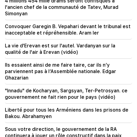
4 millions 454 mille drams seront confisqués à
Le juge était arménien. Narek Karapetian
l'ancien chef de la communauté de Tatev, Murad
Simonyan
19:17
Important
Peut-être que le courrier ne fonctionne pas
Convoquer Garegin B. Vepahari devant le tribunal est
bien. Mgr Nathan sur le silence du patriarche de
inacceptable et répréhensible. Aram Ier
Constantinople
La vie d'Erevan est sur l'autel. Vardanyan sur la
19:01
qualité de l'air à Erevan (vidéo)
Aux USA, Facebook et Instagram ont été
condamnés à une amende de 567 millions de
dollars
Ils essaient ainsi de me faire taire, car ils n’y
parviennent pas à l’Assemblée nationale. Edgar
Ghazarian
18:51
Le transfert illégal de 16 millions de roubles vers
l'Arménie a été suspendu à Minvodi
"Innadu" de Kocharyan, Sargsyan, Ter-Petrosyan. ce
gouvernement ne fait rien pour le pays (vidéo)
18:30
4 millions 454 mille drams seront confisqués à
Liberté pour tous les Arméniens dans les prisons de
l'ancien chef de la communauté de Tatev, Murad
Bakou. Abrahamyen
Simonyan
Sous votre direction, le gouvernement de la RA
18:19
continuera à jouer un rôle constructif dans la paix