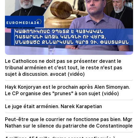
Le détroit d'Ormuz pourrait perdre son
importance stratégique
20:30
Hayk Konjoryan est le prochain après Alen
Simonyan. Le CP organise des "prunes" à son
sujet (vidéo)
20:17
A partir du 10 août, l'ordre de circulation sur
Le Catholicos ne doit pas se présenter devant le
l'avenue Sayat-Nova va changer
tribunal arménien et c'est tout, le reste n'est pas
sujet à discussion. avocat (vidéo)
20:00
C'était une fierté indescriptible lorsque l'hymne
Hayk Konjoryan est le prochain après Alen Simonyan.
national de la RA a été joué à Bakou. Jeanne
Le CP organise des "prunes" à son sujet (vidéo)
Andreassian
Le juge était arménien. Narek Karapetian
19:50
La Russie a abattu le train militaire Iskander. Le
Peut-être que le courrier ne fonctionne pas bien. Mgr
juge dans l'affaire Vehapar s'est récusé (vidéo)
Nathan sur le silence du patriarche de Constantinople
19:38