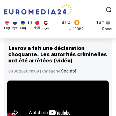
870.47
Brussels
$
BTC
16 °
113082
Rome
$
ADA
23 °
Eng
Рус
Հայ
Fr
中國
عرب
0.868816
Madrid
$
Lavrov a fait une déclaration
choquante. Les autorités criminelles
ont été arrêtées (vidéo)
Société
06.06.2026 18:09 |
Catégorie