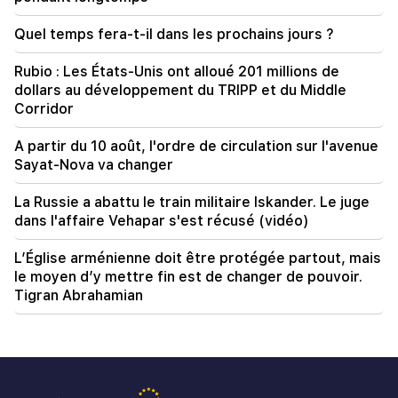
Hakob Badalyan : "La situation pénale ne change
pas, seuls les "Bulles" et les "Supermenchiks"
Quel temps fera-t-il dans les prochains jours ?
changent."
Rubio : Les États-Unis ont alloué 201 millions de
09:20
dollars au développement du TRIPP et du Middle
Au lac Sevan, le citoyen n'a pas pu retourner au
Corridor
rivage à cause du vent fort
A partir du 10 août, l'ordre de circulation sur l'avenue
Sayat-Nova va changer
La Russie a abattu le train militaire Iskander. Le juge
dans l'affaire Vehapar s'est récusé (vidéo)
L’Église arménienne doit être protégée partout, mais
le moyen d’y mettre fin est de changer de pouvoir.
Tigran Abrahamian