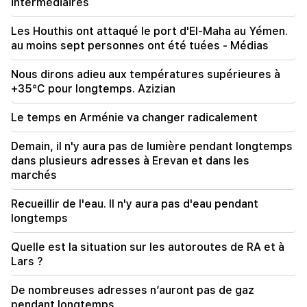
intermédiaires
de rendez-vous
Les Houthis ont attaqué le port d'El-Maha au Yémen.
17:13
au moins sept personnes ont été tuées - Médias
Les autorités marocaines ont autorisé les
migrants à traverser la frontière avec l'Espagne
Nous dirons adieu aux températures supérieures à
par bateau
+35°C pour longtemps. Azizian
17:03
Le temps en Arménie va changer radicalement
Image : Des traces d'ADN ont été trouvées sur
un drone à l'aéroport de Leipzig, en Allemagne
Demain, il n'y aura pas de lumière pendant longtemps
dans plusieurs adresses à Erevan et dans les
15:51
marchés
Armen Ayvazyan à propos de son livre. "Les
alliés faibles doivent souvent faire face à leur
Recueillir de l'eau. Il n'y aura pas d'eau pendant
propre sort." 300 ans d'histoire se répètent
longtemps
10:20
Quelle est la situation sur les autoroutes de RA et à
Le Japon a envoyé un nouvel avion pour lutter
Lars ?
contre les pirates dans le golfe d'Aden
De nombreuses adresses n’auront pas de gaz
09:54
pendant longtemps