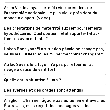
18:44
Aram Vardevanyan a été élu vice-président de
À la suite de fortes pluies, un éboulement s'est
l'Assemblée nationale. Le plus vieux président du
produit sur l'autoroute Yeghegis-Hermon. c'est
monde a disparu (vidéo)
devenu infranchissable
Des prestations de maternité aux remboursements
18:35
hypothécaires. Quel soutien l’État apporte-t-il aux
Le Patriarcat arménien de Turquie soutient le
familles avec enfants ?
Catholicos de tous les Arméniens
Hakob Badalyan : "La situation pénale ne change pas,
18:14
seuls les "Bulles" et les "Supermenchiks" changent."
Aram Vardevanyan a été élu vice-président de
l'Assemblée nationale. Le plus vieux président
du monde a disparu (vidéo)
Au lac Sevan, le citoyen n'a pas pu retourner au
rivage à cause du vent fort
17:58
Des prestations de maternité aux
Quelle est la situation à Lars ?
remboursements hypothécaires. Quel soutien
l’État apporte-t-il aux familles avec enfants ?
Des averses et des orages sont attendus
17:48
Araghchi. L’Iran ne négocie pas actuellement avec les
Important
Le Ministère des Affaires étrangères a envoyé à
États-Unis, mais reçoit des messages via des
l'épouse de Ruben Vardanyan une proposition