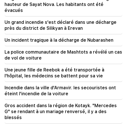
22:50
hauteur de Sayat Nova. Les habitants ont été
La situation de l’opposition n’est pas enviable.
évacués
devant eux se trouvent des démagogues
expérimentés (vidéo)
Un grand incendie s'est déclaré dans une décharge
près du district de Silikyan à Erevan
21:56
"Felon voulait un beignet de l'hôpital." Gor
Un incident tragique à la décharge de Nubarashen
Hakobyan a préparé de ses propres mains des
beignets pour son fils (vidéo)
La police communautaire de Mashtots a révélé un cas
de vol de voiture
21:19
TASS : des envoyés spéciaux américains
pourraient se rendre à Kiev et à Moscou dans
Une jeune fille de Reebok a été transportée à
les 10 prochains jours
l'hôpital, les médecins se battent pour sa vie
20:57
Incendie dans la ville d'Armavir. les secouristes ont
Les influenceurs seront condamnés à une
éteint l'incendie de la voiture
amende de 5 000 $ pour des publicités
politiques
Gros accident dans la région de Kotayk. "Mercedes
G" se rendant à un mariage renversé, il y a des
20:38
blessés
Qui es-tu pour appeler le Catholicos du nom de