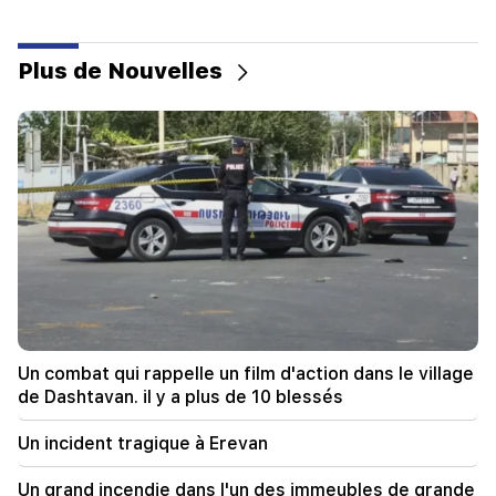
les oiseaux chanteurs
10:00
Plus de Nouvelles
Le spectacle le plus rare : un drone a filmé la
naissance d'un cachalot au large des côtes
australiennes (vidéo)
01:49
Argam Abrahamyan a été détenu pendant deux
mois
00:17
De nombreuses adresses n’auront pas de gaz
pendant longtemps
23:50
Un combat qui rappelle un film d'action dans le village
Quel temps fera-t-il dans les prochains jours ?
de Dashtavan. il y a plus de 10 blessés
23:01
Un incident tragique à Erevan
Un incident tragique à Erevan
Un grand incendie dans l'un des immeubles de grande