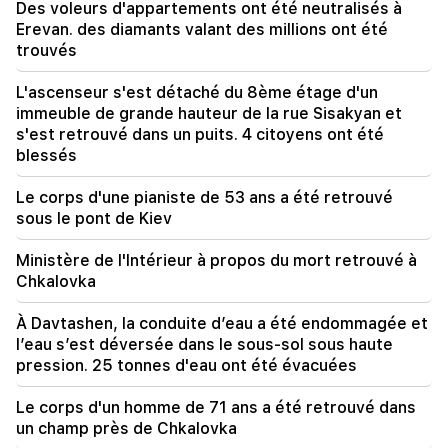
la piscine ? Amalyan (vidéo)
Des voleurs d'appartements ont été neutralisés à
Erevan. des diamants valant des millions ont été
20:20
trouvés
L'argent coulera comme une rivière. Ces trois
signes du zodiaque deviendront riches fin août
L'ascenseur s'est détaché du 8ème étage d'un
immeuble de grande hauteur de la rue Sisakyan et
19:36
s'est retrouvé dans un puits. 4 citoyens ont été
Un grand incendie dans l'un des immeubles de
blessés
grande hauteur de Sayat Nova. Les habitants ont
été évacués
Le corps d'une pianiste de 53 ans a été retrouvé
sous le pont de Kiev
19:34
Important
Le DDH juge irrecevable le rapport du CC
Ministère de l'Intérieur à propos du mort retrouvé à
concernant Argam Abrahamyan
Chkalovka
19:06
À Davtashen, la conduite d’eau a été endommagée et
Recherché dans le cadre d'une procédure
l’eau s’est déversée dans le sous-sol sous haute
pénale engagée
pression. 25 tonnes d'eau ont été évacuées
18:44
Le corps d'un homme de 71 ans a été retrouvé dans
Rubio : Les États-Unis ont alloué 201 millions de
un champ près de Chkalovka
dollars au développement du TRIPP et du Middle