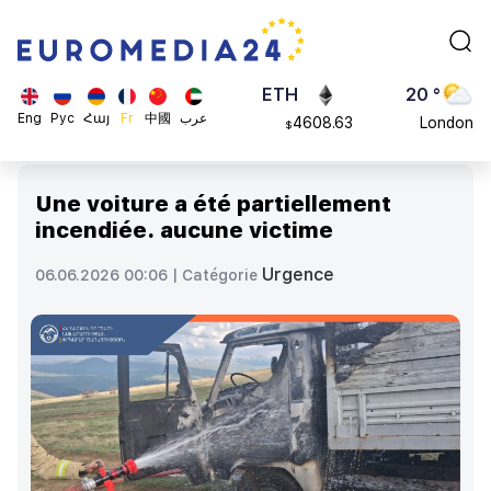
113082
Moscow
$
ADA
45 °
0.868816
Dubai
$
ETH
20 °
Eng
Рус
Հայ
Fr
中國
عرب
4608.63
London
$
SOL
26 °
213.76
Beijing
$
Une voiture a été partiellement
23 °
incendiée. aucune victime
Brussels
16 °
Urgence
06.06.2026 00:06 |
Catégorie
Rome
23 °
Madrid