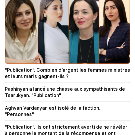
une part record de 14,2 % du marché d’Europe
occidentale
00:00
Le guide suprême de l'Iran a nommé l'ancien
commandant du CGRI au poste occupé par le
défunt Ali Larijani
22:29
Toyota s'est renversée sur une voie de
circulation dans la région de Kotayk. la femme et
"Publication". Combien d’argent les femmes ministres
les deux enfants mineurs ont été blessés
et leurs maris gagnent-ils ?
22:12
Pashinyan a lancé une chasse aux sympathisants de
Le chef suprême et spirituel de l'Iran et le
Tsarukyan. "Publication"
président du pays se sont rencontrés
Aghvan Vardanyan est isolé de la faction.
22:00
"Personnes"
Araghchi. L’Iran ne négocie pas actuellement
avec les États-Unis, mais reçoit des messages
"Publication". Ils ont strictement averti de ne révéler
via des intermédiaires
à personne le montant de la récompense et ont