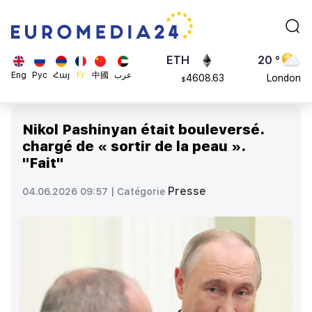
113082
Moscow
$
ADA
45 °
0.868816
Dubai
$
ETH
20 °
Eng
Рус
Հայ
Fr
中國
عرب
4608.63
London
$
SOL
26 °
213.76
Beijing
$
Nikol Pashinyan était bouleversé.
23 °
chargé de « sortir de la peau ».
Brussels
"Fait"
16 °
Rome
Presse
04.06.2026 09:57 |
Catégorie
23 °
Madrid