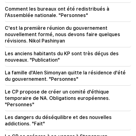
18:00
Comment les bureaux ont été redistribués à
Nous dirons adieu aux températures
l'Assemblée nationale. "Personnes"
supérieures à +35°C pour longtemps. Azizian
C'est la première réunion du gouvernement
17:34
nouvellement formé, nous devons faire quelques
Le temps en Arménie va changer radicalement
révisions. Nikol Pashinyan
17:00
Les anciens habitants du KP sont très déçus des
La Sainte Église apostolique arménienne a
nouveaux. "Publication"
intenté une action en justice contre le Comité
des recettes de l'État
La famille d'Alen Simonyan quitte la résidence d'été
du gouvernement. "Personnes"
16:34
Nouveaux détails du combat à Dashtavan. Il y a
Le CP propose de créer un comité d'éthique
des arrestations
temporaire de NA. Obligations européennes.
"Personnes"
Les dangers du déséquilibre et des nouvelles
addictions. "Fait"