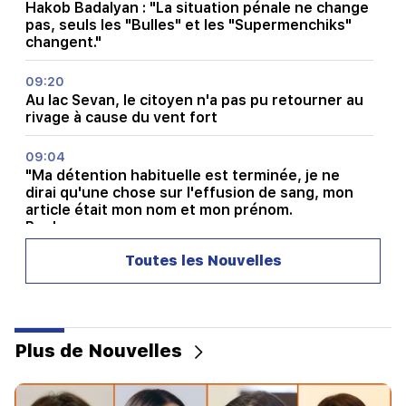
Hakob Badalyan : "La situation pénale ne change
pas, seuls les "Bulles" et les "Supermenchiks"
changent."
09:20
Au lac Sevan, le citoyen n'a pas pu retourner au
rivage à cause du vent fort
09:04
"Ma détention habituelle est terminée, je ne
dirai qu'une chose sur l'effusion de sang, mon
article était mon nom et mon prénom.
Poghosyan
Toutes les Nouvelles
08:31
Quelle est la situation à Lars ?
08:20
Des averses et des orages sont attendus
Plus de Nouvelles
00:40
Les voitures électriques chinoises ont conquis