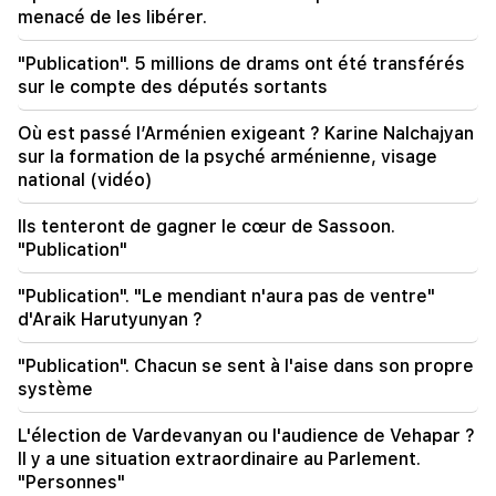
menacé de les libérer.
20:34
L'OTAN traverse la pire crise de son histoire.
Ministère des Affaires étrangères de la
"Publication". 5 millions de drams ont été transférés
Fédération de Russie
sur le compte des députés sortants
Où est passé l’Arménien exigeant ? Karine Nalchajyan
20:00
Le typhon "Delphin" frappe la Chine
sur la formation de la psyché arménienne, visage
national (vidéo)
19:34
Les Houthis ont attaqué le port d'El-Maha au
Ils tenteront de gagner le cœur de Sassoon.
Yémen. au moins sept personnes ont été tuées -
"Publication"
Médias
"Publication". "Le mendiant n'aura pas de ventre"
19:00
d'Araik Harutyunyan ?
Pour se venger, ils se sont armés et ont tendu
une embuscade au magasin des frères. Les
"Publication". Chacun se sent à l'aise dans son propre
représailles ont été évitées à Etchmiadzine
système
18:34
L'élection de Vardevanyan ou l'audience de Vehapar ?
L'Arménie veut élever ses relations avec
Il y a une situation extraordinaire au Parlement.
Singapour à un niveau qualitativement nouveau
"Personnes"