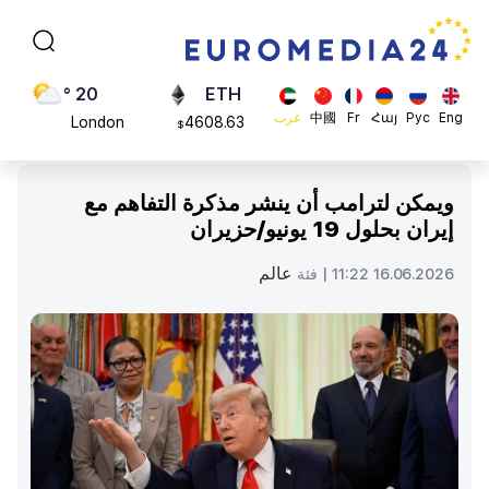
Moscow
113082
$
45 °
ADA
Dubai
0.868816
$
20 °
ETH
Eng
Рус
Հայ
Fr
中國
عرب
London
4608.63
$
26 °
SOL
Beijing
213.76
$
ويمكن لترامب أن ينشر مذكرة التفاهم مع
23 °
إيران بحلول 19 يونيو/حزيران
Brussels
16 °
عالم
16.06.2026 11:22 |
فئة
Rome
23 °
Madrid