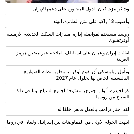
21:48
وشكر بيزشكيان الدول المجاورة على دعمها لإيران
كانت هناك تغييرات في خطوط الحافلات في يريفان
وأصيب 13 راكبا على متن الطائرة. الهند
21:30
حياة يريفان على المذبح. فاردانيان يتحدث عن جودة الهواء
روسيا مستعدة لمواصلة إدارة امتيازات السكك الحديدية الأرمينية.
في يريفان (فيديو)
أوفرتشوك
21:16
اتفقت إيران وعمان على استئناف الملاحة عبر مضيق هرمز.
إنهم يحاولون إسكاتي بهذه الطريقة، لأنهم لا ينجحون في ذلك
العربية
في مجلس الأمة. إدغار غازاريان
ويأمل زيلينسكي أن تقوم أوكرانيا بتطوير نظام الصواريخ
20:30
الباليستية الخاص بها بحلول عام 2027
كوتشاريان، وسركسيان، و"إينادو" لتير بيتروسيان. هذه
الحكومة لا تفعل شيئا للبلاد (فيديو)
كوباخيدزه. أبواب جورجيا مفتوحة لجميع السياح، بما في ذلك
السياح من روسيا
20:05
اتهام جديد ضد جاجيك تساروكيان. ترامب يختار خليفته
(فيديو)
لقد اختار ترامب بالفعل فانس خلفًا له
انتهت الجولة الأولى من المفاوضات بين إسرائيل ولبنان في روما
19:37
مهم
الحرية لجميع الأرمن في سجون باكو. ابراهاميان