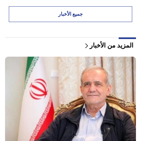
08:00
كيف تم إعادة توزيع المكاتب في الجمعية الوطنية. "الناس"
جميع الأخبار
00:24
هدية باهظة الثمن من أناهيت كيراكوسيان وزوجها السابق
في حفل زفاف ابنتها (فيديو)
المزيد من الأخبار
23:58
وشكر بيزشكيان الدول المجاورة على دعمها لإيران
22:58
وأصيب 13 راكبا على متن الطائرة. الهند
22:15
إن استدعاء Garegin B. Vepahar إلى المحكمة أمر غير
مقبول ومستهجن. آرام آي
22:09
اندلع حريق كبير في مكب للنفايات بالقرب من منطقة
سيليكيان في يريفان