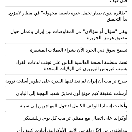
قتل لايف!
19:28
مهم
"طائرة بدون طيار تحمل عبوة ناسفة مجهولة" في مطار لايبزيغ.
وتحت قيادتكم، ستواصل حكومة جمهورية أرمينيا لعب دور
بناء في السلام الإقليمي. غوتيريس إلى باشينيان
بدأ التحقيق
يبقى "سؤال أو سؤالان" في المفاوضات بين إيران وعمان حول
18:35
مضيق هرمز. الجزيرة
روسيا مستعدة لمواصلة إدارة امتيازات السكك الحديدية
الأرمينية. أوفرتشوك
تسمح سوق دبي الحرة الآن بشراء العملات المشفرة
18:21
إن القيود غير المعقولة المفروضة على تصدير المنتجات
تحث منظمة الصحة العالمية الناس على تجنب لدغات القراد
الأرمنية إلى السوق الروسية مثيرة للقلق. روبينيان إلى
بسبب فيروس البوربون في الولايات المتحدة
ماتفيينكو
صرح ترامب أن إيران لم تعد لديها القدرة على تطوير أسلحة نووية
أرسلت شقيقة كيم جونغ أون تحذيرًا شديد اللهجة إلى اليابان
وأعلنت إسبانيا الوقف الكامل لدخول المهاجرين إلى سبتة
أوكرانيا على اتصال مع ممثلي ترامب كل يوم. زيلينسكي
مواطنون من 51 دولة في الأسر الأوكرانية. أفادت كييف أن