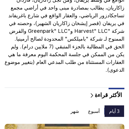
زاكاريان، يطالب بمصادرة مبنى واحد في أراضي مجمع
تساجكادزور الرياضي، والعقار الواقع في شارع باغريفاند
في يريفان (قصر إيشخان زاكاريان الشهير)، وحصته في
شركة "Harvest" LLC و"Greenpark" LLC والقرض
الممنوح لـ شركة "باميلكس" المحدودة لصالح أرمينيا.
الحق في المطالبة بالجزء المتبقي (7 ملايين درام). ولم
يكن من الممكن في جلسة المحكمة اليوم معرفة ما هي
العقارات المستثناة من طلب المدعي العام (بتغيير موضوع
الدعوى).
الأكثر قراءة
3 أيام
أسبوع
شهر