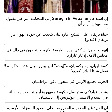
22:09
اندلع حريق كبير في مكب للنفايات بالقرب من منطقة
سيليكيان في يريفان
إن استدعاء Garegin B. Vepahar إلى المحكمة أمر غير مقبول
ومستهجن. آرام آي
21:48
كانت هناك تغييرات في خطوط الحافلات في يريفان
حياة يريفان على المذبح. فاردانيان يتحدث عن جودة الهواء في
يريفان (فيديو)
21:30
حياة يريفان على المذبح. فاردانيان يتحدث عن جودة الهواء
إنهم يحاولون إسكاتي بهذه الطريقة، لأنهم لا ينجحون في ذلك في
في يريفان (فيديو)
مجلس الأمة. إدغار غازاريان
21:16
كوتشاريان، وسركسيان، و"إينادو" لتير بيتروسيان. هذه الحكومة لا
إنهم يحاولون إسكاتي بهذه الطريقة، لأنهم لا ينجحون في ذلك
تفعل شيئا للبلاد (فيديو)
في مجلس الأمة. إدغار غازاريان
الحرية لجميع الأرمن في سجون باكو. ابراهاميان
20:30
كوتشاريان، وسركسيان، و"إينادو" لتير بيتروسيان. هذه
وتحت قيادتكم، ستواصل حكومة جمهورية أرمينيا لعب دور بناء
الحكومة لا تفعل شيئا للبلاد (فيديو)
في السلام الإقليمي. غوتيريس إلى باشينيان
20:05
إن القيود غير المعقولة المفروضة على تصدير المنتجات الأرمنية
اتهام جديد ضد جاجيك تساروكيان. ترامب يختار خليفته