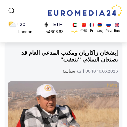
Moscow
113082
$
45 °
ADA
Dubai
0.868816
$
20 °
ETH
Eng
Рус
Հայ
Fr
中國
عرب
London
4608.63
$
26 °
SOL
Beijing
213.76
$
إيشخان زاكاريان ومكتب المدعي العام قد
23 °
يصنعان السلام. "يتعقب"
Brussels
16 °
سياسة
16.06.2026 00:18 |
فئة
Rome
23 °
Madrid