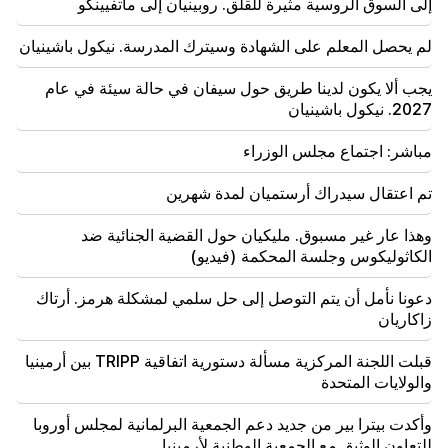
إلى السوق الروسية مثيرة للقلق. روبينيان إلى ماتفيينكو
(فيديو)
لم يحصل المعلم على الشهادة وسيترك المدرسة. نيكول باشينيان
19:37
مهم
الحرية لجميع الأرمن في سجون باكو. ابراهاميان
يجب ألا يكون لدينا طريق حول سيفان في حالة سيئة في عام
2027. نيكول باشينيان
19:28
مهم
وتحت قيادتكم، ستواصل حكومة جمهورية أرمينيا لعب دور
مباشر: اجتماع مجلس الوزراء
بناء في السلام الإقليمي. غوتيريس إلى باشينيان
تم اعتقال سيدراك أرستميان لمدة شهرين
18:35
روسيا مستعدة لمواصلة إدارة امتيازات السكك الحديدية
الأرمينية. أوفرتشوك
وهذا عار غير مسبوق. مليكيان حول القضية الجنائية ضد
الكاثوليكوس وجلسة المحكمة (فيديو)
18:21
دعونا نأمل أن يتم التوصل إلى حل سلمي لمشكلة هرمز. أرتاك
إن القيود غير المعقولة المفروضة على تصدير المنتجات
الأرمنية إلى السوق الروسية مثيرة للقلق. روبينيان إلى
زاكاريان
ماتفيينكو
قبلت اللجنة المركزية مسألة دستورية اتفاقية TRIPP بين أرمينيا
والولايات المتحدة
وأكدت بيترا بير من جديد دعم الجمعية البرلمانية لمجلس أوروبا
للتعاون الوثيق مع الجمعية الوطنية لأرمينيا