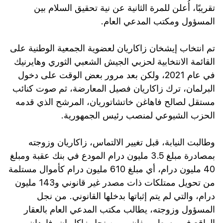
تقريبًا، أُعلن للمرة الثانية عن نية تحقيق السلام بين
المسؤول ومكتب المدعي العام.
تم انتخاب إيشخان زاكاريان لعضوية الجمعية الوطنية على
القائمة الانتخابية لحزبي الجيش الشعبي الثوري وهايرنيك
في عام 2021، ولكن بعد مرور بعض الوقت على دخول
البرلمان، ترك زاكاريان فصيل المعارضة، ثم صوت كنائب
مستقل لصالح فاهاغن خاتشاتوريان، المرشح الذي قدمه
الحزب الشيوعي لمنصب رئيس الجمهورية.
وطالبت النيابة، قبل تغيير الالتماس، زاكاريان وزوجته
بمصادرة مبلغ 3.5 مليون درام المودع في بنك عقبة ومبلغ
40 مليون درام، أي مبلغ 610 مليون درام كأموال مستلمة
من تحويل ممتلكات ذات مصدر غير قانوني و143 مليون
درام، والتي لم يتم إثباتها بدخلها القانوني. من نجل
المسؤول وزوجته، يطالب مكتب المدعي العام بالعقار
الواقع في وسط يريفان، ومن نجل زاكاريان، فاردان