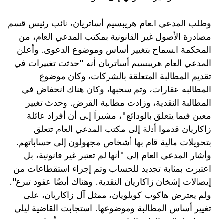
وطلب المدعي العام هريبسيم أساتريان، نائب رئيس قسم
مصادرة الأصول غير القانونية بمكتب المدعي العام، من
المحكمة السماح بتغيير أساس وموضوع الدعوى. وأعلن
المدعي العام هريبسيم أساتريان أنه "حدثت تغييرات في
تقديم المطالبة المتعلقة بالشركات، وكان موضوع
المطالبة عقارات، وتم سحبها، وكان هناك انخفاض في
المطالبة النقدية، وزادت مطالبة القرض. وحدث تغيير
معين فيما يتعلق بالودائع"، مشيراً إلى أن أفراد عائلة
زاكاريان قدموا أدلة إلى مكتب المدعي العام تتعلق
بتحويلات مالية قام بها أشخاص مجهولون إلى حساباتهم.
وأشار المدعي العام إلى "أنها لم تعتبر غير قانونية، بل
اعتبرت بمثابة تجديد للحساب وتم إجراء استقطاعات من
إيصالات إشخان زاكاريان النقدية. وهناك أيضًا عقود تبرع".
ولم يعترض هاكوب كويلويان، ممثل آل زاكاريان، على
تغيير أساس المطالبة وموضوعها. استجابت القاضية ليلي