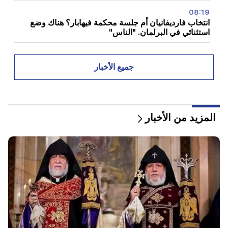
08:19
انتخاب فارديفانيان أم جلسة محكمة فيهابار؟ هناك وضع
استثنائي في البرلمان. "الناس"
08:00
كيف تم إعادة توزيع المكاتب في الجمعية الوطنية. "الناس"
جميع الأخبار
00:24
هدية باهظة الثمن من أناهيت كيراكوسيان وزوجها السابق
في حفل زفاف ابنتها (فيديو)
المزيد من الأخبار
23:58
وشكر بيزشكيان الدول المجاورة على دعمها لإيران
22:58
وأصيب 13 راكبا على متن الطائرة. الهند
22:15
إن استدعاء Garegin B. Vepahar إلى المحكمة أمر غير
مقبول ومستهجن. آرام آي