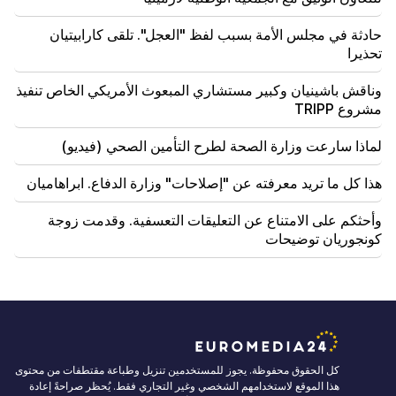
حادثة في مجلس الأمة بسبب لفظ "العجل". تلقى كارابيتيان
تحذيرا
وناقش باشينيان وكبير مستشاري المبعوث الأمريكي الخاص تنفيذ
مشروع TRIPP
لماذا سارعت وزارة الصحة لطرح التأمين الصحي (فيديو)
هذا كل ما تريد معرفته عن "إصلاحات" وزارة الدفاع. ابراهاميان
وأحثكم على الامتناع عن التعليقات التعسفية. وقدمت زوجة
كونجوريان توضيحات
كل الحقوق محفوظة. يجوز للمستخدمين تنزيل وطباعة مقتطفات من محتوى
هذا الموقع لاستخدامهم الشخصي وغير التجاري فقط. يُحظر صراحةً إعادة