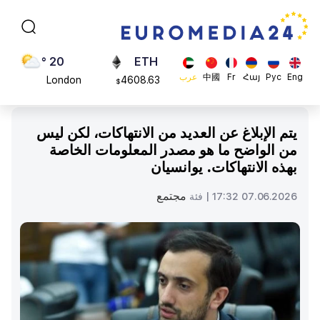
Moscow
113082
$
45 °
ADA
Dubai
0.868816
$
20 °
ETH
Eng
Рус
Հայ
Fr
中國
عرب
London
4608.63
$
26 °
SOL
Beijing
213.76
$
يتم الإبلاغ عن العديد من الانتهاكات، لكن ليس
23 °
من الواضح ما هو مصدر المعلومات الخاصة
Brussels
بهذه الانتهاكات. يوانسيان
16 °
Rome
مجتمع
07.06.2026 17:32 |
فئة
23 °
Madrid