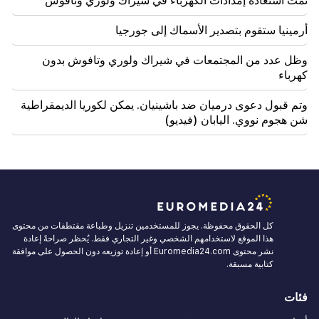
تمت استعادة إمدادات الكهرباء في شيراك ولوري وتافوش
أرمينيا ستقوم بتصدير الأسماك إلى جورجيا
وظل عدد من المجتمعات في شيراك ولوري وتافوش بدون
كهرباء
وتم قبول دعوى درميان ضد باشينيان. يمكن لكوريا الديمقراطية
شن هجوم نووي. اليابان (فيديو)
كل الحقوق محفوظة. يجوز للمستخدمين تنزيل وطباعة مقتطفات من محتوى
هذا الموقع لاستخدامهم الشخصي وغير التجاري فقط. يُحظر صراحةً إعادة
نشر محتوى Euromedia24.com أو إعادة توزيعه دون الحصول على موافقة
كتابية مسبقة.
فئات