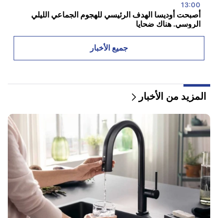
13:00
أصبحت أوديسا الهدف الرئيسي للهجوم الجماعي الليلي
الروسي. هناك ضحايا
12:34
جميع الأخبار
ما هو الوضع على الطرق السريعة RA وفي لارس؟
12:09
قتال يذكرنا بفيلم أكشن في قرية دشتافان. هناك أكثر من
المزيد من الأخبار
10 جرحى
12:00
11 سنة دون قص الشعر. حقق أحد سكان الهند رقما قياسيا
عالميا لطول الشعر
11:34
اكتشف العلماء فطرًا يسبب هلوسة مماثلة لدى أشخاص من
بلدان مختلفة
11:00
وليس بدلا من المعلم. تم الكشف عن الدور المثالي
للروبوتات في المدرسة