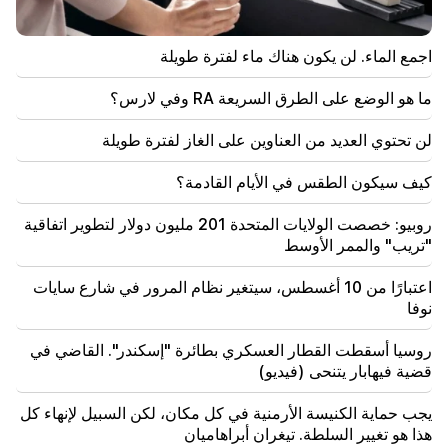
10:34
اجمع الماء. لن يكون هناك ماء لفترة طويلة
اكتشف العلماء إحدى السمات الرئيسية للغة البشرية في
الطيور المغردة
ما هو الوضع على الطرق السريعة RA وفي لارس؟
10:00
لن تحتوي العديد من العناوين على الغاز لفترة طويلة
أندر مشهد: طائرة بدون طيار تصور ولادة حوت العنبر قبالة
سواحل أستراليا (فيديو)
كيف سيكون الطقس في الأيام القادمة؟
01:49
روبيو: خصصت الولايات المتحدة 201 مليون دولار لتطوير اتفاقية
تم اعتقال أرغم أبراهاميان لمدة شهرين
"تريب" والممر الأوسط
00:17
اعتبارًا من 10 أغسطس، سيتغير نظام المرور في شارع سايات
لن تحتوي العديد من العناوين على الغاز لفترة طويلة
نوفا
23:50
روسيا أسقطت القطار العسكري بطائرة "إسكندر". القاضي في
كيف سيكون الطقس في الأيام القادمة؟
قضية فيهابار يتنحى (فيديو)
23:01
يجب حماية الكنيسة الأرمنية في كل مكان، لكن السبيل لإنهاء كل
حادث مأساوي في يريفان
هذا هو تغيير السلطة. تيغران أبراهاميان