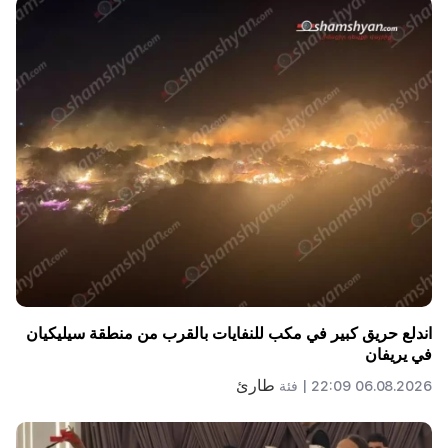
اندلع حريق كبير في مكب للنفايات بالقرب من منطقة سيليكيان
في يريفان
طارئ
06.08.2026 22:09 |
فئة