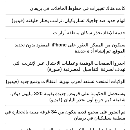
22:50
كانت هناك تغييرات في خطوط الحافلات في يريفان
وضع المعارضة لا يحسد عليه. وأمامهم ديماغوجيون من ذوي
الخبرة (فيديو)
اتهام جديد ضد جاجيك تساروكيان. ترامب يختار خليفته (فيديو)
21:56
خدمة الإنقاذ تحذر سكان منطقة أرارات
"أراد المجرم قطعة دونات من المستشفى." جور هاكوبيان
يصنع الكعك لابنه بيديه (فيديو)
سيكون من الممكن العثور على iPhone المفقود بدون تحديد
الموقع. تم إنشاء أداة جديدة
21:19
تاس: قد يزور المبعوثون الأمريكيون الخاصون كييف
احذروا الصفحات الوهمية وعمليات الاحتيال عبر الإنترنت التي
وموسكو خلال الأيام العشرة المقبلة
تهدف لسرقة التفاصيل المصرفية (صورة)
20:57
الولايات المتحدة تستعد لحرب نووية: اعتقالات وقمع جديد (فيديو)
سيتم تغريم المؤثرين بمبلغ 5000 دولار بسبب الإعلانات
السياسية
وستحصل الحكومة على قروض جديدة بقيمة 320 مليون دولار.
شقيقة كيم جونغ أون تحذر اليابان (فيديو)
تم العثور على مجمع قديم يتكون من 34 غرفة مبنية بالحجارة في
منطقة سيليكيان في يريفان