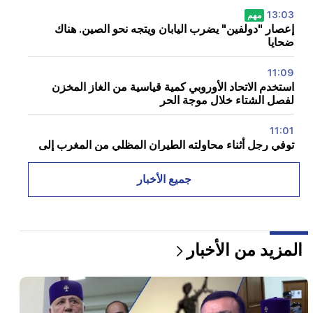
13:03
مهم
إعصار "دولفين" يضرب اليابان ويتجه نحو الصين. هناك
ضحايا
11:09
استخدم الاتحاد الأوروبي كمية قياسية من الغاز المخزن
لفصل الشتاء خلال موجة الحر
11:01
توفي رجل أثناء محاولته الطيران المظلي من المغرب إلى
سبتة
جميع الأخبار
10:20
تولى أبيلاردو دي لا إسبريلا رسميا منصب رئيس كولومبيا
10:02
المزيد من الأخبار
ترك غوستافو بيترو منصب رئيس كولومبيا
09:55
"النشر". كم من المال تتقاضاه الوزيرات وأزواجهن؟