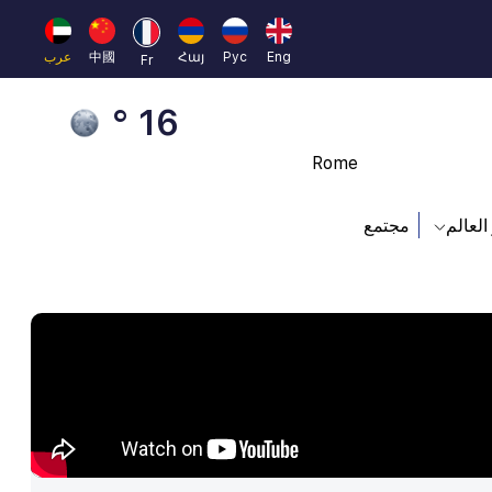
Beijing
23 °
Eng
Рус
Հայ
中國
عرب
Fr
Brussels
16 °
Rome
23 °
العالم
مجتمع
Madrid