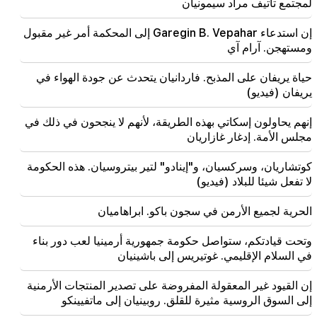
لمجتمع تاتيف مراد سيمونيان
23:19
وصل زيلينسكي إلى صربيا للمرة الأولى. ومن المتوقع إجراء
مفاوضات مهمة مع فوتشيتش
إن استدعاء Garegin B. Vepahar إلى المحكمة أمر غير مقبول
ومستهجن. آرام آي
22:30
حياة يريفان على المذبح. فاردانيان يتحدث عن جودة الهواء في
لا ينبغي أن يقف الكاثوليكوس أمام المحكمة الأرمنية، وهذا
كل شيء، والباقي ليس موضوعاً للنقاش. المحامي (فيديو)
يريفان (فيديو)
إنهم يحاولون إسكاتي بهذه الطريقة، لأنهم لا ينجحون في ذلك في
21:42
أصبحت التفاصيل حول ضحايا إطلاق النار في المدرسة
مجلس الأمة. إدغار غازاريان
التايلاندية معروفة
كوتشاريان، وسركسيان، و"إينادو" لتير بيتروسيان. هذه الحكومة
لا تفعل شيئا للبلاد (فيديو)
21:30
أين ذهب النوع الأرمني المتطلب؟ كارين نالتشاجيان تتحدث
عن تكوين النفس الأرمنية الوجه الوطني (فيديو)
الحرية لجميع الأرمن في سجون باكو. ابراهاميان
21:25
وتحت قيادتكم، ستواصل حكومة جمهورية أرمينيا لعب دور بناء
مضيق هرمز قد يفقد أهميته الاستراتيجية
في السلام الإقليمي. غوتيريس إلى باشينيان
إن القيود غير المعقولة المفروضة على تصدير المنتجات الأرمنية
20:30
هايك كونجوريان هو التالي بعد ألين سيمونيان. CP ينظم
إلى السوق الروسية مثيرة للقلق. روبينيان إلى ماتفيينكو
"الخوخ" عنه (فيديو)