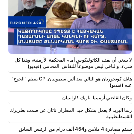
09:38
بدأ باشينيان عملية مطاردة للمتعاطفين مع تساروكيان.
"النشر"
09:13
أغفان فاردانيان معزول عن الفصيل. "الناس"
09:05
"النشر". وحذروا بشدة من إخبار أي شخص بمبلغ المكافأة،
وهددوا بالإفراج عنهم
لا ينبغي أن يقف الكاثوليكوس أمام المحكمة الأرمنية، وهذا كل
شيء، والباقي ليس موضوعاً للنقاش. المحامي (فيديو)
08:59
هايك كونجوريان هو التالي بعد ألين سيمونيان. CP ينظم "الخوخ"
"النشر". وتم تحويل 5 ملايين درام لحساب النواب المغادرين
عنه (فيديو)
00:23
وكان القاضي أرمينيا. ناريك كارابتيان
6 سنوات أخرى وإلى الأبد في فينيسيوس "الحقيقي".
ربما البريد لا يعمل بشكل جيد. المطران ناثان عن صمت بطريرك
00:09
القسطنطينية
إعصار "دولفين" يتجه نحو الصين. ما يصل إلى 30 مليون
شخص معرضون للخطر
سيتم مصادرة 4 ملايين و454 ألف درام من الرئيس السابق