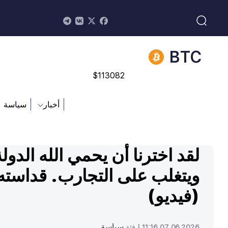
$
213.76
BNB
$
870.47
BTC
$
113082
أخبار
سياسة
لقد اخترنا أن يحمي الله الدولة
ويتغلب على التجارب. قداسته
(فيديو)
سياسة
07.06.2026 11:16 |
فئة