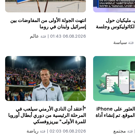
. مليكيان حول
انتهت الجولة الأولى من المفاوضات بين
 الكاثوليكوس وجلسة
إسرائيل ولبنان في روما
عالم
06.08.2026 01:43 |
فئة
سياسة
فئة
سيكون من الممكن العثور على iPhone
"أعتقد أن النادي الأرمني سيلعب في
لموقع. تم إنشاء أداة
المرحلة الرئيسية من دوري أبطال أوروبا
للمرة الأولى." بيريزوفسكي
مجتمع
رياضة
فئة
06.08.2026 02:03 |
فئة