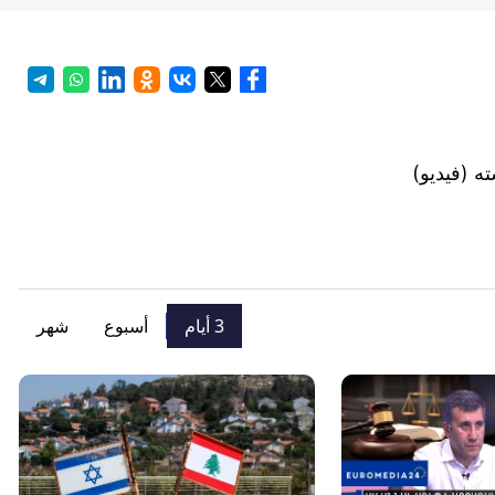
ه (فيديو)
3 أيام
أسبوع
شهر