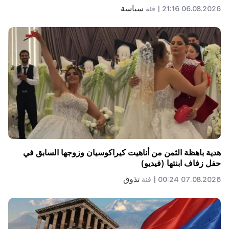
سياسة
06.08.2026 21:16 |
فئة
هدية باهظة الثمن من أناهيت كيراكوسيان وزوجها السابق في
حفل زفاف ابنتها (فيديو)
تذوق
07.08.2026 00:24 |
فئة