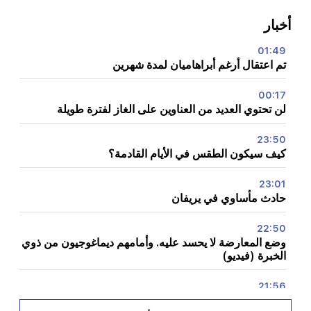
أخبار
01:49
تم اعتقال أرغم أبراهاميان لمدة شهرين
00:17
لن تحتوي العديد من العناوين على الغاز لفترة طويلة
23:50
كيف سيكون الطقس في الأيام القادمة؟
23:01
حادث مأساوي في يريفان
22:50
وضع المعارضة لا يحسد عليه. وأمامهم ديماغوجيون من ذوي
الخبرة (فيديو)
21:56
"أراد المجرم قطعة دونات من المستشفى." جور هاكوبيان