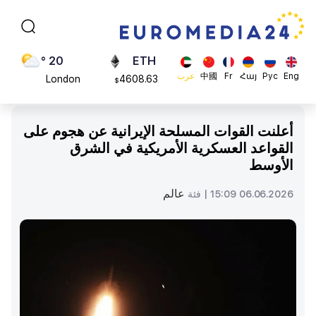
Moscow
113082
$
45 °
ADA
Dubai
0.868816
$
20 °
ETH
Eng
Рус
Հայ
Fr
中國
عرب
London
4608.63
$
26 °
SOL
Beijing
213.76
$
أعلنت القوات المسلحة الإيرانية عن هجوم على
23 °
القواعد العسكرية الأمريكية في الشرق
Brussels
الأوسط
16 °
Rome
عالم
06.06.2026 15:09 |
فئة
23 °
Madrid