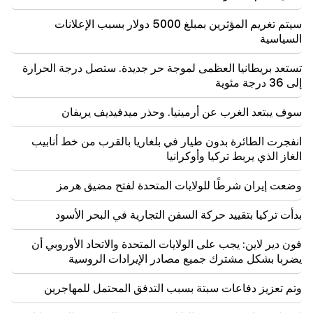
إدارة حقوق الإنسان تعتبر تقرير اللجنة الدستورية بشأن
أرغام أبراهاميان غير مقبول
سيتم تغريم المؤثرين بمبلغ 5000 دولار بسبب الإعلانات
السياسية
19:06
تستعد بريطانيا العظمى لموجة حر جديدة. ستصل درجة الحرارة
مطلوب كجزء من الإجراءات الجنائية
إلى 36 درجة مئوية
18:44
سوف يبتعد الغرب عن أرمينيا. وحذر ميدفيديف يريفان
روبيو: خصصت الولايات المتحدة 201 مليون دولار لتطوير
اتفاقية "تريب" والممر الأوسط
انفجرت الطائرة بدون طيار في بلغاريا بالقرب من خط أنابيب
الغاز الذي يربط تركيا وأوكرانيا
18:34
وأنا على استعداد للعمل من أجل تطوير العلاقات الثنائية.
وزير الخارجية الصيني ميرزويان
وضعت إيران شرطًا للولايات المتحدة لفتح مضيق هرمز
بدأت تركيا بتقييد حركة السفن التجارية في البحر الأسود
18:00
يجب أن أثبت أنني جدير في الملعب. مخيتاريان يتحدث عن
مستقبله في الإنتر.
فون دير لاين: يجب على الولايات المتحدة والاتحاد الأوروبي أن
يضربا بشكل مشترك جميع مصادر الإيرادات الروسية
17:42
باشينيان: اتفاقية حقوق الملكية الفكرية ستغير مكانة أرمينيا
وتم تعزيز دفاعات سبتة بسبب التدفق المحتمل للمهاجرين
في خريطة الاستثمار العالمية