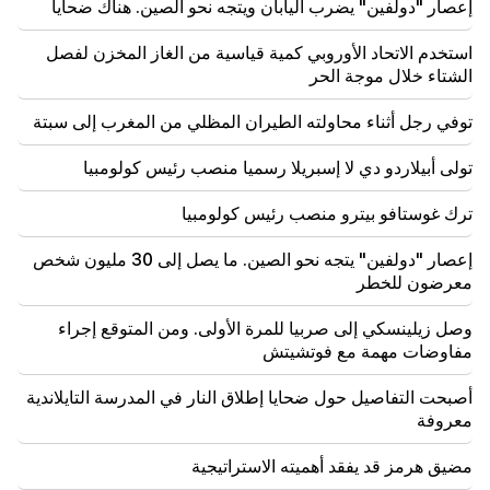
إعصار "دولفين" يضرب اليابان ويتجه نحو الصين. هناك ضحايا
17:34
تستعد بريطانيا العظمى لموجة حر جديدة. ستصل درجة
استخدم الاتحاد الأوروبي كمية قياسية من الغاز المخزن لفصل
الحرارة إلى 36 درجة مئوية
الشتاء خلال موجة الحر
17:00
توفي رجل أثناء محاولته الطيران المظلي من المغرب إلى سبتة
مهم
سوف يبتعد الغرب عن أرمينيا. وحذر ميدفيديف يريفان
تولى أبيلاردو دي لا إسبريلا رسميا منصب رئيس كولومبيا
16:22
انفجرت الطائرة بدون طيار في بلغاريا بالقرب من خط
ترك غوستافو بيترو منصب رئيس كولومبيا
أنابيب الغاز الذي يربط تركيا وأوكرانيا
إعصار "دولفين" يتجه نحو الصين. ما يصل إلى 30 مليون شخص
معرضون للخطر
وصل زيلينسكي إلى صربيا للمرة الأولى. ومن المتوقع إجراء
مفاوضات مهمة مع فوتشيتش
أصبحت التفاصيل حول ضحايا إطلاق النار في المدرسة التايلاندية
معروفة
مضيق هرمز قد يفقد أهميته الاستراتيجية