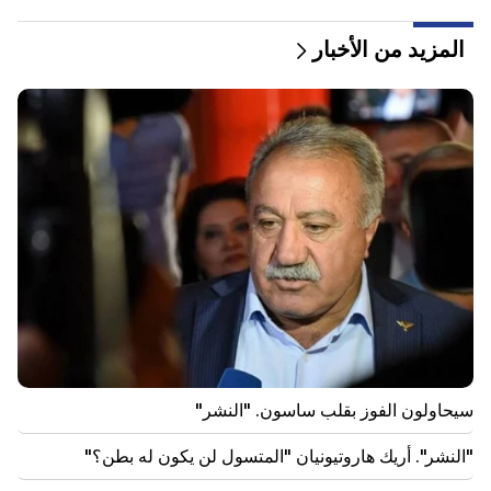
هدية باهظة الثمن من أناهيت كيراكوسيان وزوجها السابق
في حفل زفاف ابنتها (فيديو)
المزيد من الأخبار
23:58
وشكر بيزشكيان الدول المجاورة على دعمها لإيران
22:58
وأصيب 13 راكبا على متن الطائرة. الهند
22:15
إن استدعاء Garegin B. Vepahar إلى المحكمة أمر غير
مقبول ومستهجن. آرام آي
22:09
اندلع حريق كبير في مكب للنفايات بالقرب من منطقة
سيليكيان في يريفان
21:48
سيحاولون الفوز بقلب ساسون. "النشر"
كانت هناك تغييرات في خطوط الحافلات في يريفان
"النشر". أريك هاروتيونيان "المتسول لن يكون له بطن؟"
21:30
حياة يريفان على المذبح. فاردانيان يتحدث عن جودة الهواء