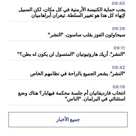
09:45
يجب حماية الكنيسة الأرمنية في كل مكان، لكن السبيل
لإنهاء كل هذا هو تغيير السلطة. تيغران أبراهاميان
09:28
سيحاولون الفوز بقلب ساسون. "النشر"
09:11
"النشر". أريك هاروتيونيان "المتسول لن يكون له بطن؟"
08:42
"النشر". يشعر الجميع بالراحة في نظامهم الخاص
08:19
انتخاب فارديفانيان أم جلسة محكمة فيهابار؟ هناك وضع
استثنائي في البرلمان. "الناس"
08:00
كيف تم إعادة توزيع المكاتب في الجمعية الوطنية. "الناس"
جميع الأخبار
00:24