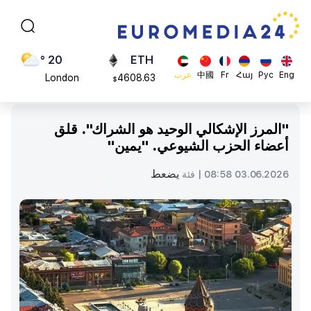
Moscow
113082
$
45 °
ADA
Dubai
0.868816
$
20 °
ETH
Eng
Рус
Հայ
Fr
中國
عرب
London
4608.63
$
26 °
SOL
Beijing
213.76
$
"المرز الإشكالي الوحيد هو الشراك". قلق
23 °
أعضاء الحزب الشيوعي. "يمين"
Brussels
16 °
يضعط
03.06.2026 08:58 |
فئة
Rome
23 °
Madrid