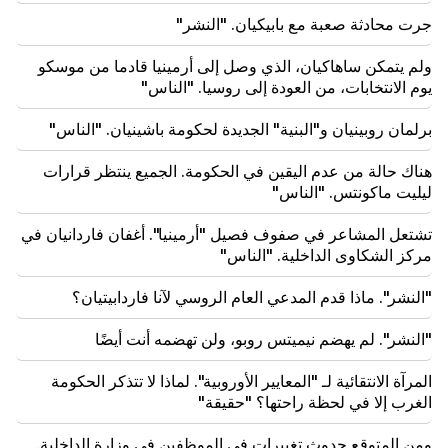
18:35
جرت محادثة صعبة مع بابيكيان. "النشر"
روسيا مستعدة لمواصلة إدارة امتيازات السكك الحديدية
الأرمينية. أوفرتشوك
ولم يتمكن ساهاكيان، الذي وصل إلى أرمينيا قادما من موسكو
يوم الانتخابات، من العودة إلى روسيا. "الناس"
18:21
إن القيود غير المعقولة المفروضة على تصدير المنتجات
برلمان روبينيان و"البنية" الجديدة لحكومة باشينيان. "الناس"
الأرمنية إلى السوق الروسية مثيرة للقلق. روبينيان إلى
ماتفيينكو
هناك حالة من عدم اليقين في الحكومة. الجميع ينتظر قرارات
ليليت ماكونتس. "الناس"
تشتعل المشاعر في صفوف فصيل "أرمينيا". أغفان فاردانيان في
مركز الشكاوى الداخلية. "الناس"
"النشر". ماذا قدم المدعي العام الروسي لآنا فاردابيتيان؟
"النشر". لم يهضم نيميتس روبو، ولن تهضمه أنت أيضًا
المرآة الانتقائية لـ "المعايير الأوروبية". لماذا لا تتذكر الحكومة
الغرب إلا في لحظة راحتها؟ "حقيقة"
ومن المتوقع حدوث تغييرات في الموظفين في وزارة الداخلية.