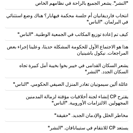
"النشر". يشعر الجميع بالراحة في نظامهم الخاص
في يريفان (فيديو)
انتخاب فارديفانيان أم جلسة محكمة فيهابار؟ هناك وضع استثنائي
21:16
في البرلمان. "الناس"
إنهم يحاولون إسكاتي بهذه الطريقة، لأنهم لا ينجحون في ذلك
في مجلس الأمة. إدغار غازاريان
كيف تم إعادة توزيع المكاتب في الجمعية الوطنية. "الناس"
20:30
هذا هو الاجتماع الأول للحكومة المشكلة حديثا، وعلينا إجراء بعض
كوتشاريان، وسركسيان، و"إينادو" لتير بيتروسيان. هذه
المراجعات. نيكول باشينيان
الحكومة لا تفعل شيئا للبلاد (فيديو)
يشعر السكان القدامى في خيبر بخوا بخيبة أمل كبيرة تجاه
20:05
السكان الجدد. "النشر"
اتهام جديد ضد جاجيك تساروكيان. ترامب يختار خليفته
(فيديو)
عائلة ألين سيمونيان تغادر المنزل الصيفي الحكومي. "الناس"
19:37
مهم
يقترح CP إنشاء لجنة أخلاقيات مؤقتة لزمالة المدمنين
الحرية لجميع الأرمن في سجون باكو. ابراهاميان
المجهولين. الالتزامات الأوروبية. "الناس"
19:28
مهم
مخاطر الخلل والإدمان الجديد. "حقيقة"
وتحت قيادتكم، ستواصل حكومة جمهورية أرمينيا لعب دور
بناء في السلام الإقليمي. غوتيريس إلى باشينيان
يستعد CP للانتقام في ستيبانافان. "النشر"