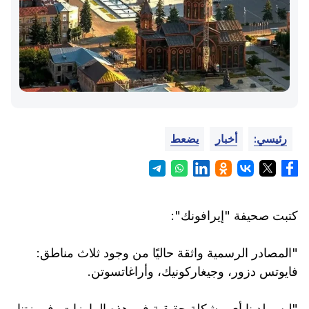
رئيسي:
أخبار
يضعط
كتبت صحيفة "إيرافونك":
"المصادر الرسمية واثقة حاليًا من وجود ثلاث مناطق:
فايوتس دزور، وجيغاركونيك، وأراغاتسوتن.
"ليس لدينا أي مشكلة حقيقية في هذه المارزات، فمرزتنا