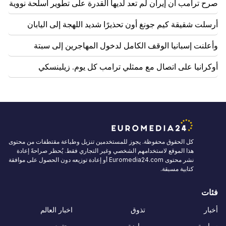
صرح ترامب أن إيران لم تعد لديها القدرة على تطوير أسلحة نووية
أرسلت شقيقة كيم جونغ أون تحذيرًا شديد اللهجة إلى اليابان
وأعلنت إسبانيا الوقف الكامل لدخول المهاجرين إلى سبتة
أوكرانيا على اتصال مع ممثلي ترامب كل يوم. زيلينسكي
كل الحقوق محفوظة. يجوز للمستخدمين تنزيل وطباعة مقتطفات من محتوى
هذا الموقع لاستخدامهم الشخصي وغير التجاري فقط. يُحظر صراحةً إعادة
نشر محتوى Euromedia24.com أو إعادة توزيعه دون الحصول على موافقة
كتابية مسبقة.
فئات
أخبار
تذوق
اخبار العالم