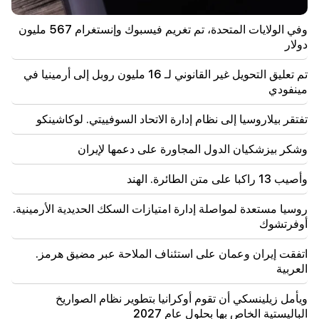
تفتقر بيلاروسيا إلى نظام إدارة الاتحاد السوفييتي. لوكاشينكو
وفي الولايات المتحدة، تم تغريم فيسبوك وإنستغرام 567 مليون
دولار
09:45
يجب حماية الكنيسة الأرمنية في كل مكان، لكن السبيل
لإنهاء كل هذا هو تغيير السلطة. تيغران أبراهاميان
تم تعليق التحويل غير القانوني لـ 16 مليون روبل إلى أرمينيا في
مينفودي
09:28
سيحاولون الفوز بقلب ساسون. "النشر"
تفتقر بيلاروسيا إلى نظام إدارة الاتحاد السوفييتي. لوكاشينكو
وشكر بيزشكيان الدول المجاورة على دعمها لإيران
09:11
"النشر". أريك هاروتيونيان "المتسول لن يكون له بطن؟"
وأصيب 13 راكبا على متن الطائرة. الهند
08:42
"النشر". يشعر الجميع بالراحة في نظامهم الخاص
روسيا مستعدة لمواصلة إدارة امتيازات السكك الحديدية الأرمينية.
أوفرتشوك
08:19
اتفقت إيران وعمان على استئناف الملاحة عبر مضيق هرمز.
انتخاب فارديفانيان أم جلسة محكمة فيهابار؟ هناك وضع
استثنائي في البرلمان. "الناس"
العربية
ويأمل زيلينسكي أن تقوم أوكرانيا بتطوير نظام الصواريخ
08:00
كيف تم إعادة توزيع المكاتب في الجمعية الوطنية. "الناس"
الباليستية الخاص بها بحلول عام 2027