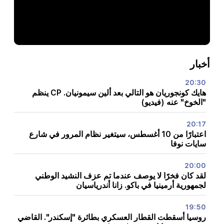
أخبار
20:30
هايك كونجوريان هو التالي بعد ألين سيمونيان. CP ينظم
"الخوخ" عنه (فيديو)
20:17
اعتبارًا من 10 أغسطس، سيتغير نظام المرور في شارع
سايات نوفا
20:00
لقد كان فخرًا لا يوصف عندما تم عزف النشيد الوطني
لجمهورية أرمينيا في باكو. زانا أندرياسيان
19:50
روسيا أسقطت القطار العسكري بطائرة "إسكندر". القاضي