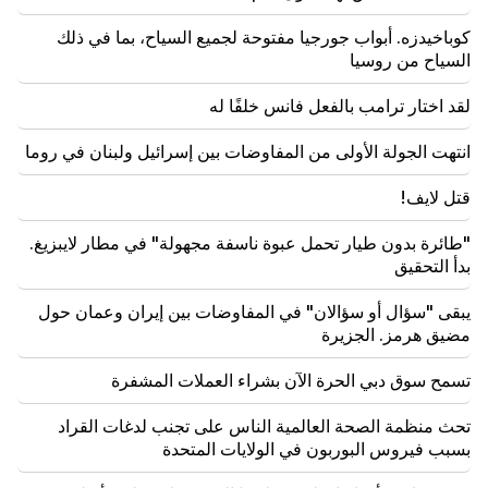
كوباخيدزه. أبواب جورجيا مفتوحة لجميع السياح، بما في ذلك
00:24
السياح من روسيا
هدية باهظة الثمن من أناهيت كيراكوسيان وزوجها السابق
في حفل زفاف ابنتها (فيديو)
لقد اختار ترامب بالفعل فانس خلفًا له
23:58
وشكر بيزشكيان الدول المجاورة على دعمها لإيران
انتهت الجولة الأولى من المفاوضات بين إسرائيل ولبنان في روما
قتل لايف!
22:58
وأصيب 13 راكبا على متن الطائرة. الهند
"طائرة بدون طيار تحمل عبوة ناسفة مجهولة" في مطار لايبزيغ.
بدأ التحقيق
22:15
إن استدعاء Garegin B. Vepahar إلى المحكمة أمر غير
مقبول ومستهجن. آرام آي
يبقى "سؤال أو سؤالان" في المفاوضات بين إيران وعمان حول
مضيق هرمز. الجزيرة
تسمح سوق دبي الحرة الآن بشراء العملات المشفرة
تحث منظمة الصحة العالمية الناس على تجنب لدغات القراد
بسبب فيروس البوربون في الولايات المتحدة