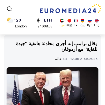
Moscow
113082
$
45 °
ADA
Dubai
0.868816
$
20 °
ETH
Eng
Рус
Հայ
Fr
中國
عرب
London
4608.63
$
26 °
SOL
Beijing
213.76
$
وقال ترامب إنه أجرى محادثة هاتفية "جيدة
23 °
للغاية" مع أردوغان
Brussels
16 °
عالم
21.05.2026 12:05 |
فئة
Rome
23 °
Madrid